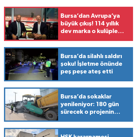
Bursa’dan Avrupa’ya
büyük çıkış! 114 yıllık
dev marka o kulüple
anlaştı
Bursa’da silahlı saldırı
şoku! İşletme önünde
peş peşe ateş etti
Bursa’da sokaklar
yenileniyor: 180 gün
sürecek o projenin
detayları açıklandı!