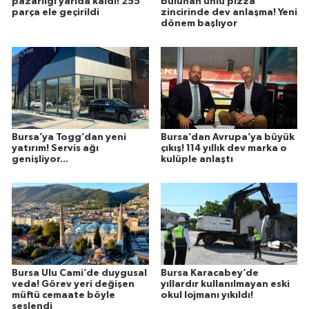
pazarlığı yarıda kaldı! 255
bulunan ünlü pizza
parça ele geçirildi
zincirinde dev anlaşma! Yeni
dönem başlıyor
Bursa’ya Togg’dan yeni
Bursa’dan Avrupa’ya büyük
yatırım! Servis ağı
çıkış! 114 yıllık dev marka o
genişliyor...
kulüple anlaştı
Bursa Ulu Cami’de duygusal
Bursa Karacabey’de
veda! Görev yeri değişen
yıllardır kullanılmayan eski
müftü cemaate böyle
okul lojmanı yıkıldı!
seslendi