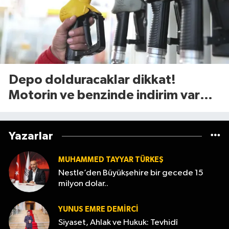
Depo dolduracaklar dikkat!
Motorin ve benzinde indirim var
mı? (7 Ağustos 2026
Yazarlar
MUHAMMED TAYYAR TÜRKEŞ
Nestle’den Büyükşehire bir gecede 15
milyon dolar..
YUNUS EMRE DEMIRCI
Siyaset, Ahlak ve Hukuk: Tevhidî