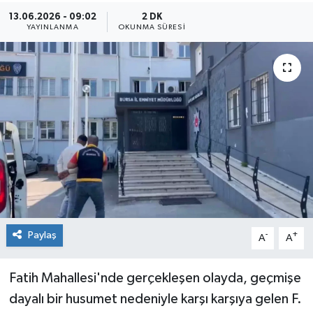
13.06.2026 - 09:02
2 DK
Sağlık
YAYINLANMA
OKUNMA SÜRESI
Siyaset
Spor
Teknoloji
Türkiye
Paylaş
-
+
A
A
Fatih Mahallesi'nde gerçekleşen olayda, geçmişe
dayalı bir husumet nedeniyle karşı karşıya gelen F.