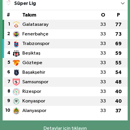
Süper Lig
#
Takım
O
P
1
Galatasaray
33
77
2
Fenerbahçe
33
73
3
Trabzonspor
33
69
4
Beşiktaş
33
59
5
Göztepe
33
55
6
Başakşehir
33
54
7
Samsunspor
33
48
8
Rizespor
33
40
9
Konyaspor
33
40
10
Alanyaspor
33
37
Detaylar için tıklayın