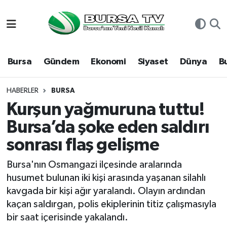
Asayiş
Nöbetçi Eczaneler
Bursa
Gündem
Ekonomi
Siyaset
Dünya
B
Bursa
Hava Durumu
Dünya
Namaz Vakitleri
HABERLER
BURSA
Kurşun yağmuruna tuttu!
Eğitim
Trafik Durumu
Bursa’da şoke eden saldırı
sonrası flaş gelişme
Ekonomi
Süper Lig Puan Durumu ve Fikstür
Bursa'nın Osmangazi ilçesinde aralarında
Genel
Tüm Manşetler
husumet bulunan iki kişi arasında yaşanan silahlı
kavgada bir kişi ağır yaralandı. Olayın ardından
Gündem
Son Dakika Haberleri
kaçan saldırgan, polis ekiplerinin titiz çalışmasıyla
bir saat içerisinde yakalandı.
Magazin
Haber Arşivi