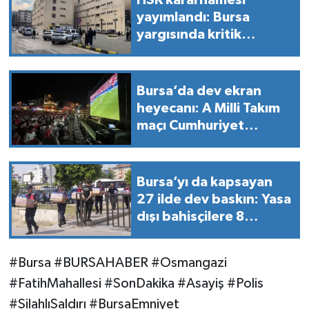
HSK kararnamesi
yayımlandı: Bursa
yargısında kritik
atamalar
Bursa’da dev ekran
heyecanı: A Milli Takım
maçı Cumhuriyet
Meydanı’nda izlenecek!
Bursa’yı da kapsayan
27 ilde dev baskın: Yasa
dışı bahisçilere 8
milyarlık darbe!
#Bursa #BURSAHABER #Osmangazi
#FatihMahallesi #SonDakika #Asayiş #Polis
#SilahlıSaldırı #BursaEmniyet