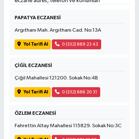
eczane adres, telefon ve konumları
PAPATYA ECZANESİ
Argıthanı Mah. Argıthanı Cad. No:13A
Yol Tarifi Al
0 (332) 889 23 43
ÇİĞİL ECZANESİ
Çiğil Mahallesi 121200. Sokak No:4B
Yol Tarifi Al
0 (332) 886 20 31
ÖZLEM ECZANESİ
Fahrettin Altay Mahallesi 115829. Sokak No:3C