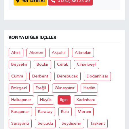
Yol Tarifi Al
0 (332) 881 33 00
KONYA DIĞER İLÇELER
Ahırlı
Akören
Akşehir
Altınekin
Beyşehir
Bozkır
Çeltik
Cihanbeyli
Çumra
Derbent
Derebucak
Doğanhisar
Emirgazi
Ereğli
Güneysınır
Hadim
Halkapınar
Hüyük
Ilgın
Kadınhanı
Karapınar
Karatay
Kulu
Meram
Sarayönü
Selçuklu
Seydişehir
Taşkent