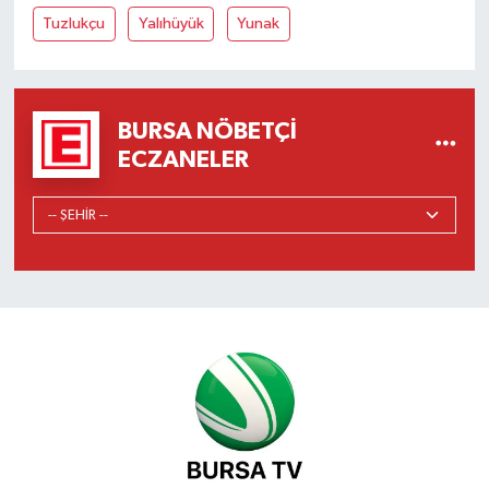
Tuzlukçu
Yalıhüyük
Yunak
BURSA NÖBETÇI
ECZANELER