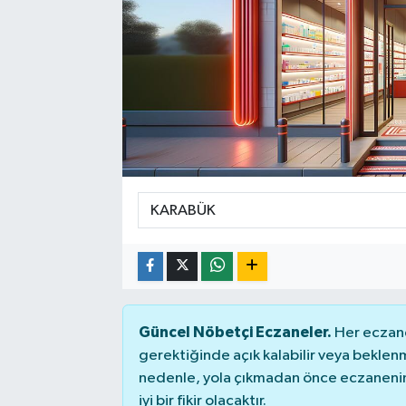
Sağlık
Siyaset
Spor
Teknoloji
Türkiye
Güncel Nöbetçi Eczaneler.
Her eczane
gerektiğinde açık kalabilir veya bekle
nedenle, yola çıkmadan önce eczanenin 
iyi bir fikir olacaktır.