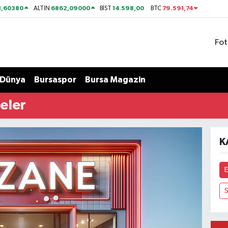
1,60380
6862,09000
14.598,00
79.591,74
ALTIN
BİST
BTC
Fot
Dünya
Bursaspor
Bursa Magazin
eler
K
E