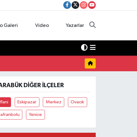
o Galeri
Video
Yazarlar
ARABÜK DIĞER İLÇELER
flani
Eskipazar
Merkez
Ovacık
Safranbolu
Yenice