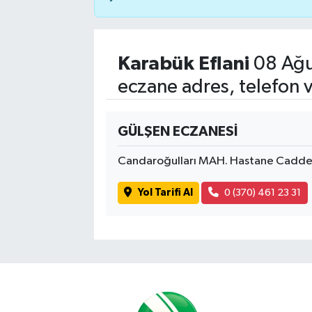
Karabük Eflani
08 Ağu
eczane adres, telefon 
GÜLŞEN ECZANESİ
Candaroğulları MAH. Hastane Caddes
Yol Tarifi Al
0 (370) 461 23 31