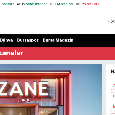
1,60380
6862,09000
14.598,00
79.591,74
ALTIN
BİST
BTC
Fot
Dünya
Bursaspor
Bursa Magazin
zaneler
H
A