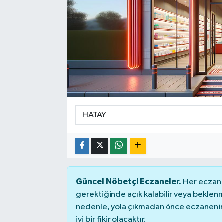
Sağlık
Siyaset
Spor
Teknoloji
Türkiye
Güncel Nöbetçi Eczaneler.
Her eczane
gerektiğinde açık kalabilir veya bekle
nedenle, yola çıkmadan önce eczanenin 
iyi bir fikir olacaktır.