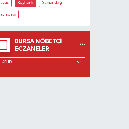
Payas
Reyhanlı
Samandağ
ayladağı
BURSA NÖBETÇI
ECZANELER