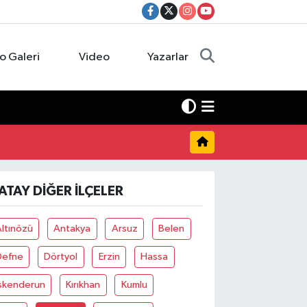
o Galeri
Video
Yazarlar
ATAY DIĞER İLÇELER
ltınözü
Antakya
Arsuz
Belen
Defne
Dörtyol
Erzin
Hassa
İskenderun
Kırıkhan
Kumlu