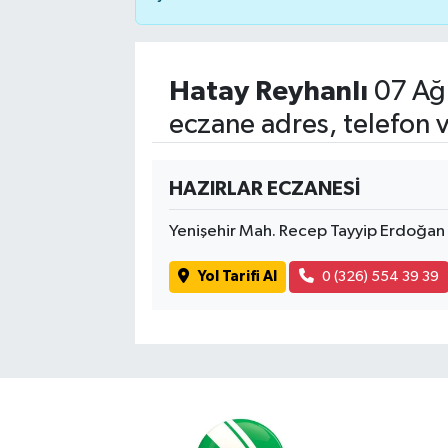
Hatay Reyhanlı
07 Ağ
eczane adres, telefon 
HAZIRLAR ECZANESİ
Yenişehir Mah. Recep Tayyip Erdoğa
Yol Tarifi Al
0 (326) 554 39 39