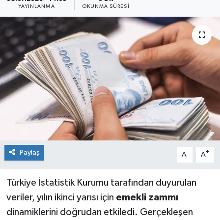
YAYINLANMA
OKUNMA SÜRESI
Sağlık
Siyaset
Spor
Teknoloji
Türkiye
Paylaş
-
+
A
A
Türkiye İstatistik Kurumu tarafından duyurulan
veriler, yılın ikinci yarısı için
emekli zammı
dinamiklerini doğrudan etkiledi. Gerçekleşen