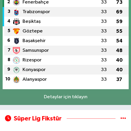
2
Fenerbahçe
33
73
3
Trabzonspor
33
69
4
Beşiktaş
33
59
5
Göztepe
33
55
6
Başakşehir
33
54
7
Samsunspor
33
48
8
Rizespor
33
40
9
Konyaspor
33
40
10
Alanyaspor
33
37
Detaylar için tıklayın
Süper Lig Fikstür