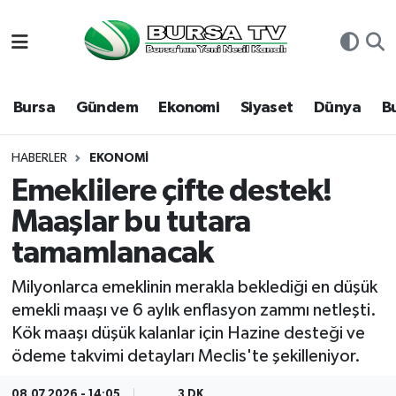
Asayiş
Nöbetçi Eczaneler
Bursa
Gündem
Ekonomi
Siyaset
Dünya
B
Bursa
Hava Durumu
Dünya
Namaz Vakitleri
HABERLER
EKONOMI
Emeklilere çifte destek!
Eğitim
Trafik Durumu
Maaşlar bu tutara
tamamlanacak
Ekonomi
Süper Lig Puan Durumu ve Fikstür
Milyonlarca emeklinin merakla beklediği en düşük
Genel
Tüm Manşetler
emekli maaşı ve 6 aylık enflasyon zammı netleşti.
Kök maaşı düşük kalanlar için Hazine desteği ve
Gündem
Son Dakika Haberleri
ödeme takvimi detayları Meclis'te şekilleniyor.
Magazin
Haber Arşivi
08.07.2026 - 14:05
3 DK