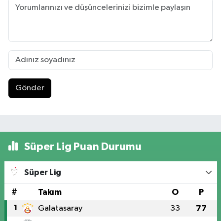
Gönder
Süper Lig Puan Durumu
Süper Lig
#
Takım
O
P
1
Galatasaray
33
77