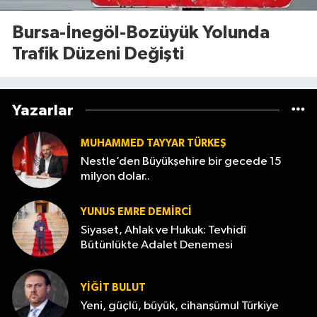
Bursa-İnegöl-Bozüyük Yolunda
Trafik Düzeni Değişti
Yazarlar
MUHAMMED TAYYAR TÜRKEŞ
Nestle’den Büyükşehire bir gecede 15
milyon dolar..
YUNUS EMRE DEMIRCI
Siyaset, Ahlak ve Hukuk: Tevhidî
Bütünlükte Adalet Denemesi
YİĞİT BULUT
Yeni, güçlü, büyük, cihanşümul Türkiye