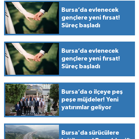
Bursa’da evlenecek
gençlere yeni fırsat!
Süreç başladı
Bursa’da evlenecek
gençlere yeni fırsat!
Süreç başladı
Bursa’da o ilçeye peş
peşe müjdeler! Yeni
yatırımlar geliyor
Bursa'da sürücülere