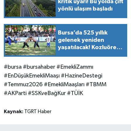
kritik uyarı! Bu yolda çift
yönlü ulaşım başladı
Bursa’da 525 yıllık
gelenek yeniden
yaşatılacak! Kozluören
Yağlı Güreşleri başlıyor
#bursa #bursahaber #EmekliZammı
#EnDüşükEmekliMaaşı #HazineDestegi
#Temmuz2026 #EmekliMaaşları #TBMM
#AKParti #SSKveBağKur #TÜİK
Kaynak:
TGRT Haber