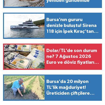
yeniden gündemde
Bursa’nın gururu
denizle buluştu! Sirena
118 için İpek Kıraç’tan
duygulandıran
paylaşım...
Dolar/TL’de son durum
ne? 7 Ağustos 2026
Euro ve döviz fiyatları…
Bursa’da 20 milyon
TL’lik mağduriyet!
Üreticiden çiftçilere
kritik uyarı