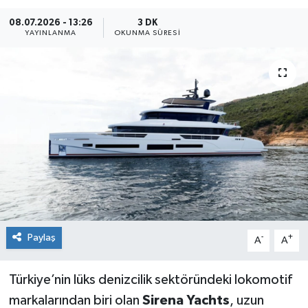
08.07.2026 - 13:26
3 DK
Sağlık
YAYINLANMA
OKUNMA SÜRESI
Siyaset
Spor
Teknoloji
Türkiye
Paylaş
-
+
A
A
Türkiye’nin lüks denizcilik sektöründeki lokomotif
markalarından biri olan
Sirena Yachts
, uzun