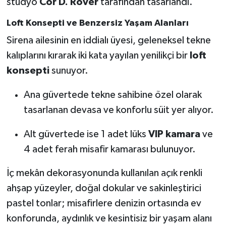
stüdyo
Cor D. Rover
tarafından tasarlandı.
Loft Konsepti ve Benzersiz Yaşam Alanları
Sirena ailesinin en iddialı üyesi, geleneksel tekne
kalıplarını kırarak iki kata yayılan yenilikçi bir
loft
konsepti
sunuyor.
Ana güvertede tekne sahibine özel olarak
tasarlanan devasa ve konforlu süit yer alıyor.
Alt güvertede ise 1 adet lüks
VIP kamara
ve
4 adet ferah misafir kamarası bulunuyor.
İç mekân dekorasyonunda kullanılan açık renkli
ahşap yüzeyler, doğal dokular ve sakinleştirici
pastel tonlar; misafirlere denizin ortasında ev
konforunda, aydınlık ve kesintisiz bir yaşam alanı