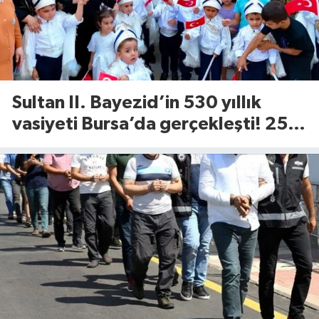
Sultan II. Bayezid’in 530 yıllık
vasiyeti Bursa’da gerçekleşti! 25
çocuk için Tophane’de sünnet
şöleni