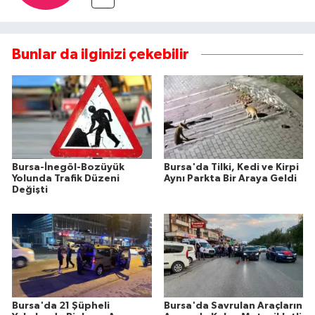
Bunlar da ilginizi çekebilir
Bursa-İnegöl-Bozüyük
Bursa'da Tilki, Kedi ve Kirpi
Yolunda Trafik Düzeni
Aynı Parkta Bir Araya Geldi
Değişti
Bursa'da 21 Şüpheli
Bursa'da Savrulan Araçların