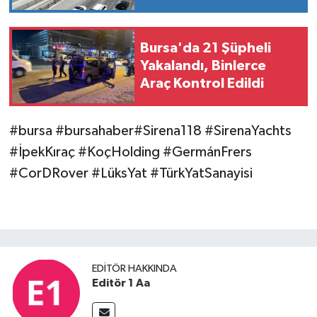
yolu geliyor
Bursa'da 21 Şüpheli
Yakalandı, Binlerce
Araç Kontrol Edildi
#bursa #bursahaber#Sirena118 #SirenaYachts
#İpekKıraç #KoçHolding #GermánFrers
#CorDRover #LüksYat #TürkYatSanayisi
EDITÖR HAKKINDA
Editör 1 Aa