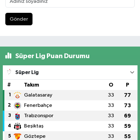
Gönder
Süper Lig Puan Durumu
Süper Lig
#
Takım
O
P
1
Galatasaray
33
77
2
Fenerbahçe
33
73
3
Trabzonspor
33
69
4
Beşiktaş
33
59
5
Göztepe
33
55