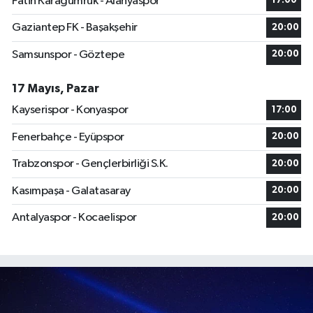
Fatih Karagümrük - Alanyaspor
17:00
Gaziantep FK - Başakşehir
20:00
Samsunspor - Göztepe
20:00
17 Mayıs, Pazar
Kayserispor - Konyaspor
17:00
Fenerbahçe - Eyüpspor
20:00
Trabzonspor - Gençlerbirliği S.K.
20:00
Kasımpaşa - Galatasaray
20:00
Antalyaspor - Kocaelispor
20:00