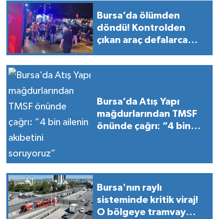
Bursa’da ölümden
döndü! Kontrolden
çıkan araç defalarca
takla attı
Bursa’da Atış Yapı
mağdurlarından TMSF
önünde çağrı: “4 bin
ailenin akıbetini
soruyoruz”
Bursa'nın raylı
sisteminde kritik viraj!
O bölgeye tramvay