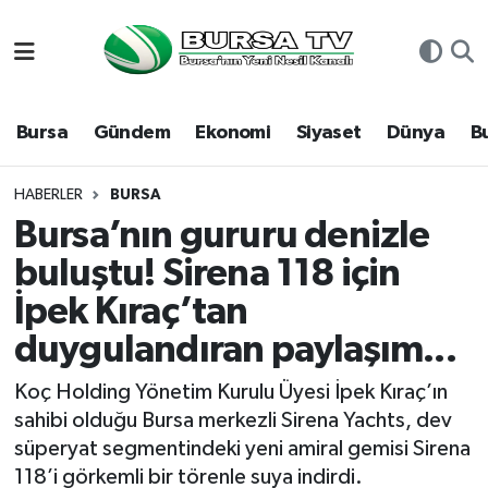
Asayiş
Nöbetçi Eczaneler
Bursa
Gündem
Ekonomi
Siyaset
Dünya
B
Bursa
Hava Durumu
Dünya
Namaz Vakitleri
HABERLER
BURSA
Bursa’nın gururu denizle
Eğitim
Trafik Durumu
buluştu! Sirena 118 için
İpek Kıraç’tan
Ekonomi
Süper Lig Puan Durumu ve Fikstür
duygulandıran paylaşım...
Genel
Tüm Manşetler
Koç Holding Yönetim Kurulu Üyesi İpek Kıraç’ın
Gündem
Son Dakika Haberleri
sahibi olduğu Bursa merkezli Sirena Yachts, dev
süperyat segmentindeki yeni amiral gemisi Sirena
Magazin
Haber Arşivi
118’i görkemli bir törenle suya indirdi.