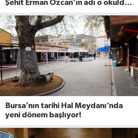
Şehit Erman Özcan’ın adı o okulda
yaşatılacak
Bursa’nın tarihi Hal Meydanı’nda
yeni dönem başlıyor!