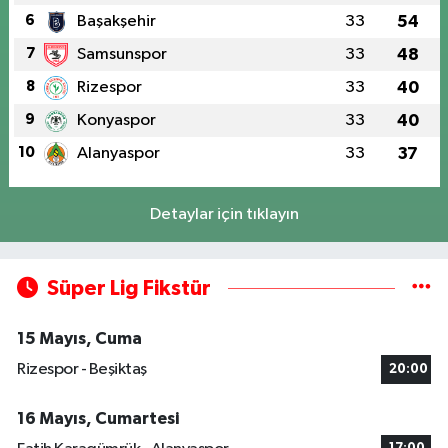
6
Başakşehir
33
54
7
Samsunspor
33
48
8
Rizespor
33
40
9
Konyaspor
33
40
10
Alanyaspor
33
37
Detaylar için tıklayın
Süper Lig Fikstür
15 Mayıs, Cuma
Rizespor - Beşiktaş
20:00
16 Mayıs, Cumartesi