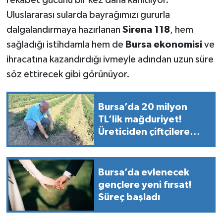
rekabet gücünü bir kez daha kanıtlıyor.
Uluslararası sularda bayrağımızı gururla
dalgalandırmaya hazırlanan
Sirena 118
, hem
sağladığı istihdamla hem de
Bursa ekonomisi
ve
ihracatına kazandırdığı ivmeyle adından uzun süre
söz ettirecek gibi görünüyor.
Bursa’da 20 milyon
TL’lik mağduriyet!
Üreticiden çiftçilere
kritik uyarı
Bursa’da evlenecek
gençlere yeni fırsat!
Süreç başladı