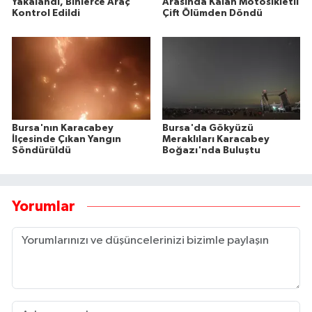
Yakalandı, Binlerce Araç
Arasında Kalan Motosikletli
Kontrol Edildi
Çift Ölümden Döndü
Bursa'nın Karacabey
Bursa'da Gökyüzü
İlçesinde Çıkan Yangın
Meraklıları Karacabey
Söndürüldü
Boğazı'nda Buluştu
Yorumlar