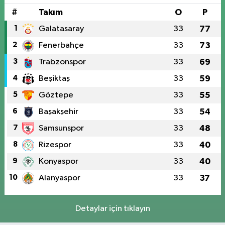
#
Takım
O
P
1
Galatasaray
33
77
2
Fenerbahçe
33
73
3
Trabzonspor
33
69
4
Beşiktaş
33
59
5
Göztepe
33
55
6
Başakşehir
33
54
7
Samsunspor
33
48
8
Rizespor
33
40
9
Konyaspor
33
40
10
Alanyaspor
33
37
Detaylar için tıklayın