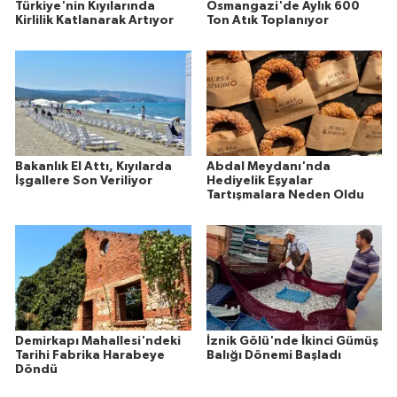
Türkiye'nin Kıyılarında
Osmangazi'de Aylık 600
Kirlilik Katlanarak Artıyor
Ton Atık Toplanıyor
Bakanlık El Attı, Kıyılarda
Abdal Meydanı'nda
İşgallere Son Veriliyor
Hediyelik Eşyalar
Tartışmalara Neden Oldu
Demirkapı Mahallesi'ndeki
İznik Gölü'nde İkinci Gümüş
Tarihi Fabrika Harabeye
Balığı Dönemi Başladı
Döndü