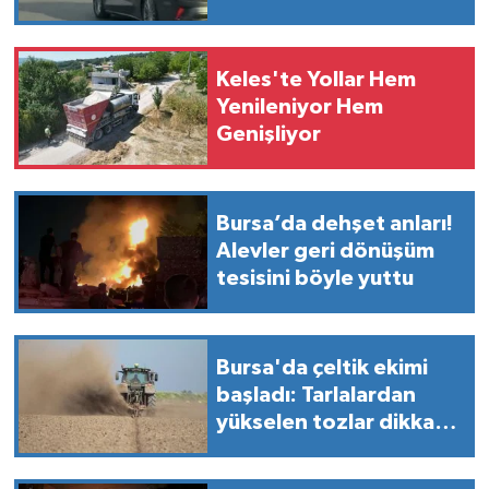
Keles'te Yollar Hem
Yenileniyor Hem
Genişliyor
Bursa’da dehşet anları!
Alevler geri dönüşüm
tesisini böyle yuttu
Bursa'da çeltik ekimi
başladı: Tarlalardan
yükselen tozlar dikkat
çekiyor!