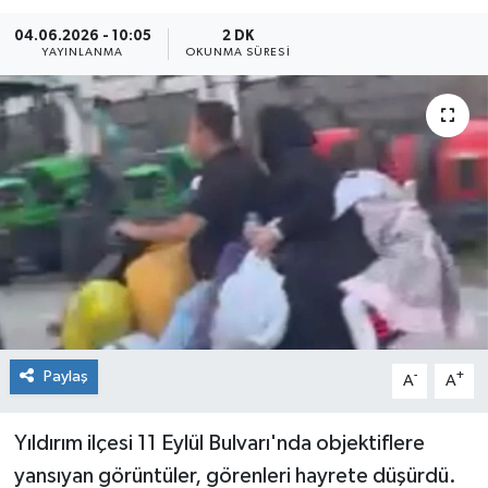
04.06.2026 - 10:05
2 DK
Sağlık
YAYINLANMA
OKUNMA SÜRESI
Siyaset
Spor
Teknoloji
Türkiye
Paylaş
-
+
A
A
Yıldırım ilçesi 11 Eylül Bulvarı'nda objektiflere
yansıyan görüntüler, görenleri hayrete düşürdü.