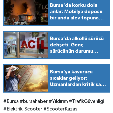
Bursa'da korku dolu
anlar: Mobilya deposu
bir anda alev topuna
döndü!
Bursa’da alkollü sürücü
dehşeti: Genç
sürücünün durumu
kritik!
Bursa’ya kavurucu
sıcaklar geliyor:
Uzmanlardan kritik saat
uyarısı!
#Bursa #bursahaber #Yıldırım #TrafikGüvenliği
#ElektrikliScooter #ScooterKazası