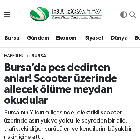
Asayiş
Nöbetçi Eczaneler
Bursa
Gündem
Ekonomi
Siyaset
Dünya
B
Bursa
Hava Durumu
Dünya
Namaz Vakitleri
HABERLER
BURSA
Bursa’da pes dedirten
Eğitim
Trafik Durumu
anlar! Scooter üzerinde
ailecek ölüme meydan
Ekonomi
Süper Lig Puan Durumu ve Fikstür
okudular
Genel
Tüm Manşetler
Bursa'nın Yıldırım ilçesinde, elektrikli scooter
Gündem
Son Dakika Haberleri
üzerinde aşırı yük ve yolcu ile seyreden bir aile,
trafikteki diğer sürücüleri ve kendilerini büyük bir
Magazin
Haber Arşivi
riskin içine attı.