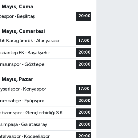
5 Mayıs, Cuma
zespor - Beşiktaş
20:00
6 Mayıs, Cumartesi
tih Karagümrük - Alanyaspor
17:00
ziantep FK - Başakşehir
20:00
msunspor - Göztepe
20:00
7 Mayıs, Pazar
yserispor - Konyaspor
17:00
nerbahçe - Eyüpspor
20:00
abzonspor - Gençlerbirliği S.K.
20:00
sımpaşa - Galatasaray
20:00
talyaspor - Kocaelispor
20:00