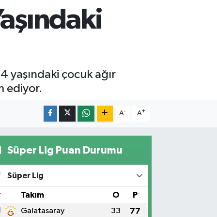
Yaşındaki
 4 yaşındaki çocuk ağır
 ediyor.
-
+
A
A
Süper Lig Puan Durumu
Süper Lig
#
Takım
O
P
1
Galatasaray
33
77