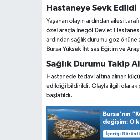
Hastaneye Sevk Edildi
Yaşanan olayın ardından ailesi tara
özel araçla İnegöl Devlet Hastanesi’n
ardından sağlık durumu göz önüne alın
Bursa Yüksek İhtisas Eğitim ve Araş
Sağlık Durumu Takip A
Hastanede tedavi altına alınan küç
edildiği bildirildi. Olayla ilgili olar
başlatıldı.
Bursa'nın “K
değişim: O k
İçeriği Görünt