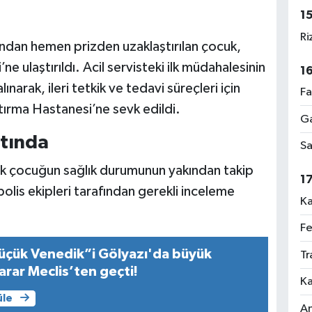
1
Ri
fından hemen prizden uzaklaştırılan çocuk,
e ulaştırıldı. Acil servisteki ilk müdahalesinin
1
arak, ileri tetkik ve tedavi süreçleri için
Fa
tırma Hastanesi’ne sevk edildi.
Ga
ltında
Sa
ük çocuğun sağlık durumunun yakından takip
1
ak polis ekipleri tarafından gerekli inceleme
Ka
Fe
üçük Venedik”i Gölyazı'da büyük
Tr
arar Meclis’ten geçti!
Ka
üle
An