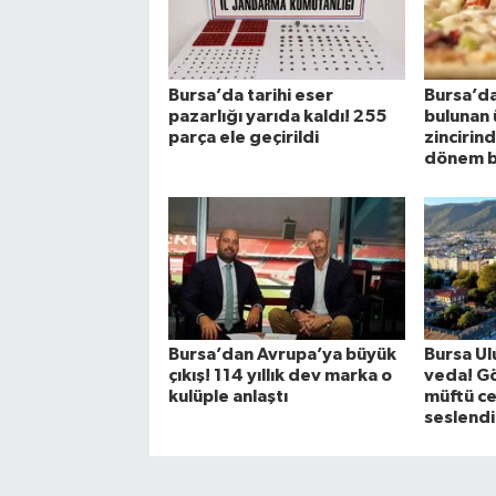
Bursa’da tarihi eser
Bursa’da
pazarlığı yarıda kaldı! 255
bulunan 
parça ele geçirildi
zincirin
dönem b
Bursa’dan Avrupa’ya büyük
Bursa Ul
çıkış! 114 yıllık dev marka o
veda! Gö
kulüple anlaştı
müftü c
seslendi