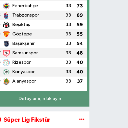
2
Fenerbahçe
33
73
3
Trabzonspor
33
69
4
Beşiktaş
33
59
5
Göztepe
33
55
6
Başakşehir
33
54
7
Samsunspor
33
48
8
Rizespor
33
40
9
Konyaspor
33
40
0
Alanyaspor
33
37
Detaylar için tıklayın
Süper Lig Fikstür