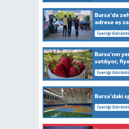
Bursa’da zeh
adrese eş za
İçeriği Görünt
Bursa’nın yen
satılıyor, fi
İçeriği Görünt
Bursa’daki sp
İçeriği Görünt