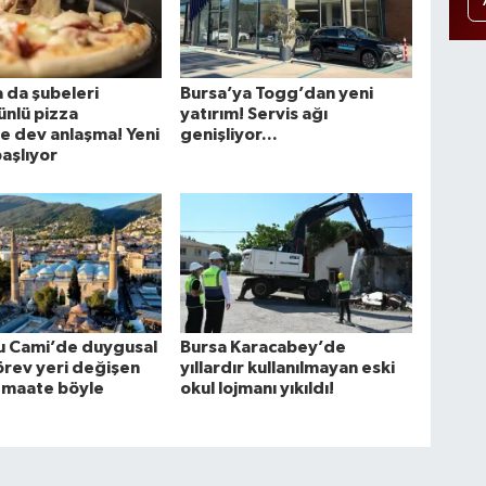
 da şubeleri
Bursa’ya Togg’dan yeni
ünlü pizza
yatırım! Servis ağı
de dev anlaşma! Yeni
genişliyor...
aşlıyor
u Cami’de duygusal
Bursa Karacabey’de
rev yeri değişen
yıllardır kullanılmayan eski
emaate böyle
okul lojmanı yıkıldı!