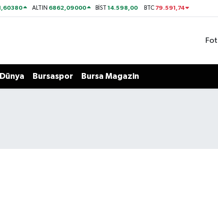
1,60380
6862,09000
14.598,00
79.591,74
ALTIN
BİST
BTC
Fot
Dünya
Bursaspor
Bursa Magazin