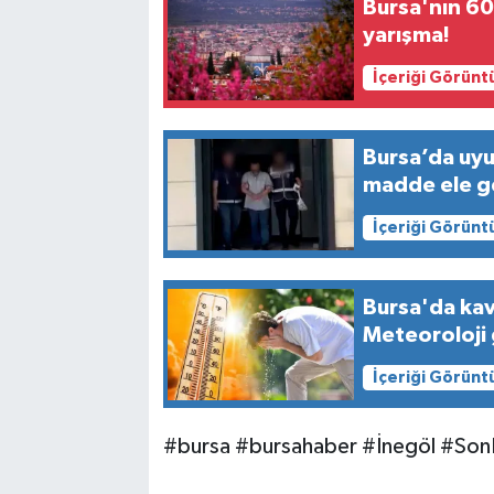
Bursa'nın 600
yarışma!
İçeriği Görünt
Bursa’da uy
madde ele ge
İçeriği Görünt
Bursa'da kav
Meteoroloji 
İçeriği Görünt
#bursa #bursahaber #İnegöl #SonD