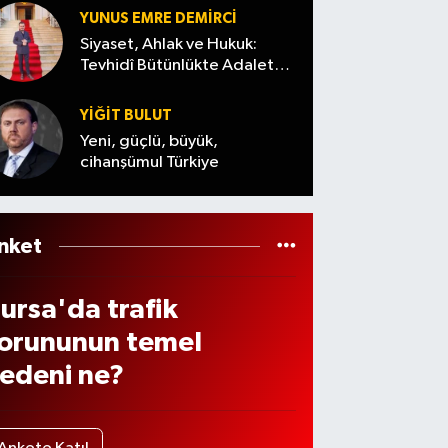
enzi
dildi
Ağust
YUNUS EMRE DEMIRCI
de
os
Siyaset, Ahlak ve Hukuk:
ndiri
Tevhidî Bütünlükte Adalet
Cuma)
Denemesi
 var
YİĞİT BULUT
ı? (7
Yeni, güçlü, büyük,
ğust
cihanşümul Türkiye
s
026
nket
ursa'da trafik
orununun temel
edeni ne?