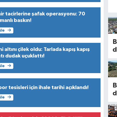
ir tacirlerine şafak operasyonu: 70
manlı baskın!
üle
B
d
i altını çilek oldu: Tarlada kapış kapış
yatı dudak uçuklattı!
m
l
üle
b
k
B
or tesisleri için ihale tarihi açıklandı!
K
d
h
üle
u
b
n
1