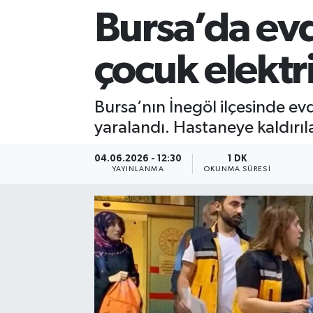
Bursa’da evd
Sağlık
çocuk elektr
Siyaset
Spor
Bursa’nın İnegöl ilçesinde ev
yaralandı. Hastaneye kaldırı
Teknoloji
04.06.2026 - 12:30
1 DK
Türkiye
YAYINLANMA
OKUNMA SÜRESI