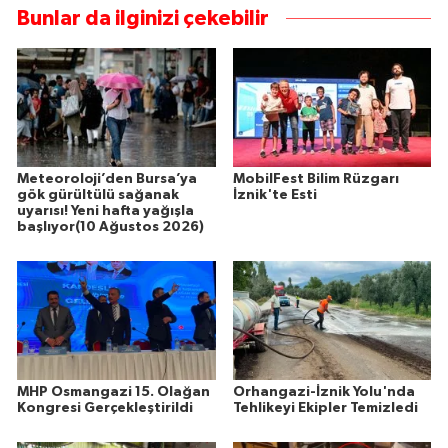
Bunlar da ilginizi çekebilir
Meteoroloji’den Bursa’ya
MobilFest Bilim Rüzgarı
gök gürültülü sağanak
İznik'te Esti
uyarısı! Yeni hafta yağışla
başlıyor(10 Ağustos 2026)
MHP Osmangazi 15. Olağan
Orhangazi-İznik Yolu'nda
Kongresi Gerçekleştirildi
Tehlikeyi Ekipler Temizledi