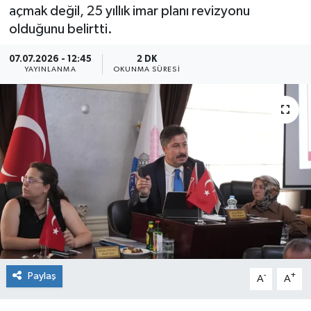
açmak değil, 25 yıllık imar planı revizyonu
Sağlık
olduğunu belirtti.
Siyaset
07.07.2026 - 12:45
2 DK
YAYINLANMA
OKUNMA SÜRESI
Spor
Teknoloji
Türkiye
Paylaş
-
+
A
A