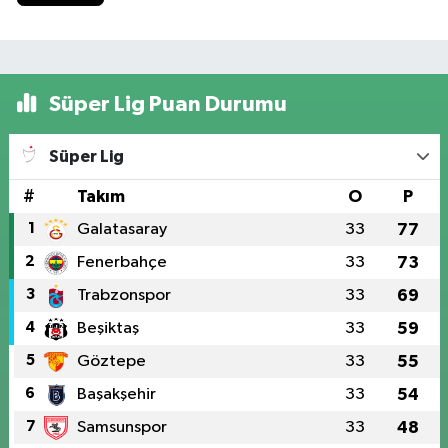
Süper Lig Puan Durumu
Süper Lig
#
Takım
O
P
1
Galatasaray
33
77
2
Fenerbahçe
33
73
3
Trabzonspor
33
69
4
Beşiktaş
33
59
5
Göztepe
33
55
6
Başakşehir
33
54
7
Samsunspor
33
48