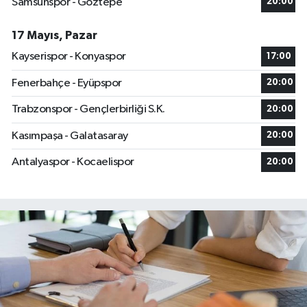
Samsunspor - Göztepe
20:00
17 Mayıs, Pazar
Kayserispor - Konyaspor
17:00
Fenerbahçe - Eyüpspor
20:00
Trabzonspor - Gençlerbirliği S.K.
20:00
Kasımpaşa - Galatasaray
20:00
Antalyaspor - Kocaelispor
20:00