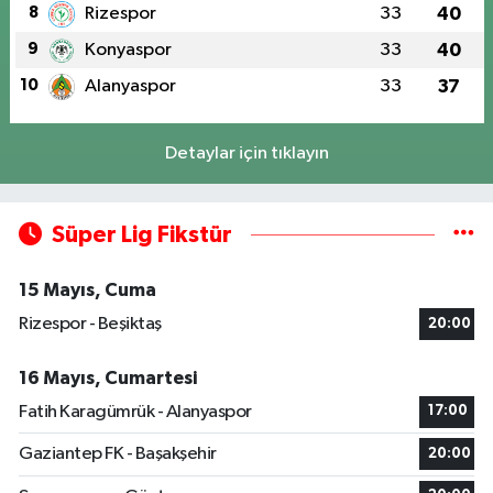
8
Rizespor
33
40
9
Konyaspor
33
40
10
Alanyaspor
33
37
Detaylar için tıklayın
Süper Lig Fikstür
15 Mayıs, Cuma
Rizespor - Beşiktaş
20:00
16 Mayıs, Cumartesi
Fatih Karagümrük - Alanyaspor
17:00
Gaziantep FK - Başakşehir
20:00