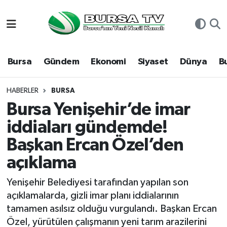
Asayiş
Nöbetçi Eczaneler
Bursa
Gündem
Ekonomi
Siyaset
Dünya
B
Bursa
Hava Durumu
Dünya
Namaz Vakitleri
HABERLER
BURSA
Bursa Yenişehir’de imar
Eğitim
Trafik Durumu
iddiaları gündemde!
Başkan Ercan Özel’den
Ekonomi
Süper Lig Puan Durumu ve Fikstür
açıklama
Genel
Tüm Manşetler
Yenişehir Belediyesi tarafından yapılan son
Gündem
Son Dakika Haberleri
açıklamalarda, gizli imar planı iddialarının
tamamen asılsız olduğu vurgulandı. Başkan Ercan
Magazin
Haber Arşivi
Özel, yürütülen çalışmanın yeni tarım arazilerini