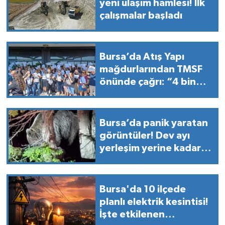
yeni ulaşım hamlesi! İlk
çalışmalar başladı
Bursa’da Atış Yapı
mağdurlarından TMSF
önünde çağrı: “4 bin
ailenin akıbetini
soruyoruz”
Bursa’da panik yaratan
görüntüler! Dev ayı
yerleşim yerine kadar
indi
Bursa'da 10 ilçede
planlı elektrik kesintisi!
İşte etkilenen