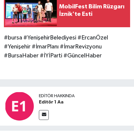
MobilFest Bilim Rüzgarı
İznik'te Esti
#bursa #YenişehirBelediyesi #ErcanÖzel
#Yenişehir #İmarPlanı #İmarRevizyonu
#BursaHaber #İYİParti #GüncelHaber
EDITÖR HAKKINDA
Editör 1 Aa