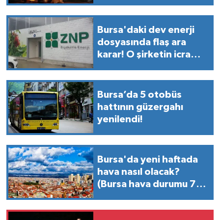
mahalleler... (7 Temmuz
Salı)
Bursa'daki dev enerji
dosyasında flaş ara
karar! O şirketin icra
takipleri askıya alındı
Bursa’da 5 otobüs
hattının güzergahı
yenilendi!
Bursa'da yeni haftada
hava nasıl olacak?
(Bursa hava durumu 7
Temmuz 2026)