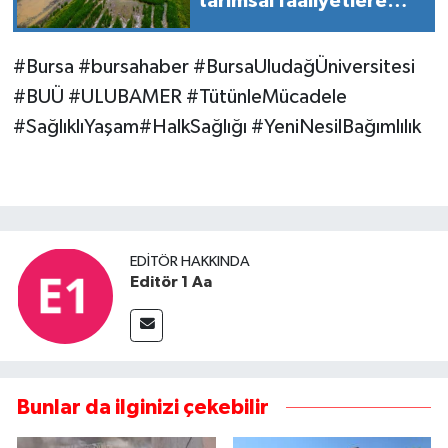
tarımsal faaliyetlere
sınırlama getirildi!
#Bursa #bursahaber #BursaUludağÜniversitesi
#BUÜ #ULUBAMER #TütünleMücadele
#SağlıklıYaşam#HalkSağlığı #YeniNesilBağımlılık
EDITÖR HAKKINDA
Editör 1 Aa
Bunlar da ilginizi çekebilir