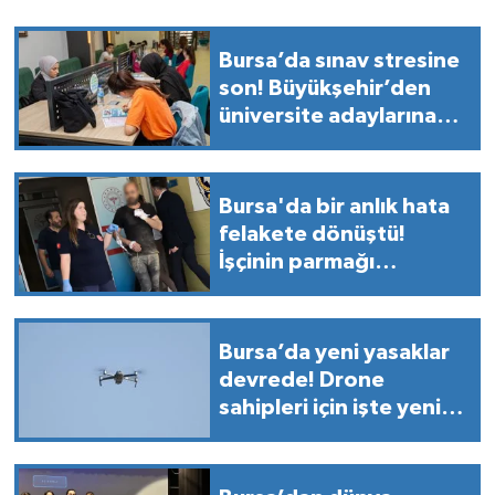
Bursa’da sınav stresine
son! Büyükşehir’den
üniversite adaylarına
dev hizmet
Bursa'da bir anlık hata
felakete dönüştü!
İşçinin parmağı
makinede koptu
Bursa’da yeni yasaklar
devrede! Drone
sahipleri için işte yeni
kurallar ve yasak
bölgeler!