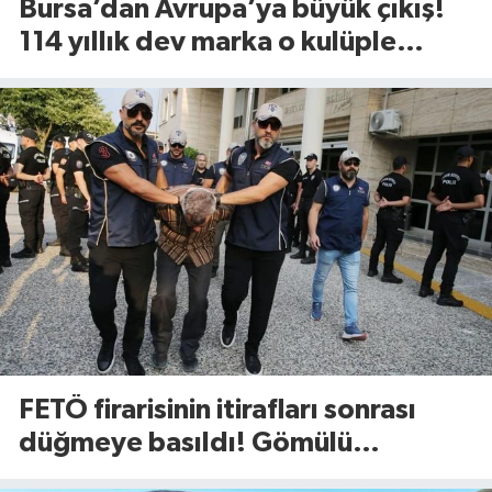
Bursa’dan Avrupa’ya büyük çıkış!
114 yıllık dev marka o kulüple
anlaştı
FETÖ firarisinin itirafları sonrası
düğmeye basıldı! Gömülü
mühimmat aranıyor