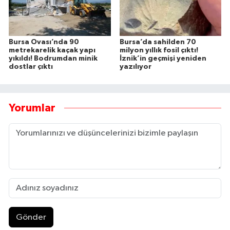
Bursa Ovası’nda 90
Bursa’da sahilden 70
metrekarelik kaçak yapı
milyon yıllık fosil çıktı!
yıkıldı! Bodrumdan minik
İznik’in geçmişi yeniden
dostlar çıktı
yazılıyor
Yorumlar
Gönder