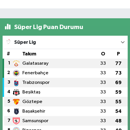
Süper Lig Puan Durumu
Süper Lig
#
Takım
O
P
1
Galatasaray
33
77
2
Fenerbahçe
33
73
3
Trabzonspor
33
69
4
Beşiktaş
33
59
5
Göztepe
33
55
6
Başakşehir
33
54
7
Samsunspor
33
48