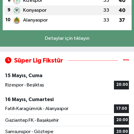
8
Rizespor
33
40
9
Konyaspor
33
40
10
Alanyaspor
33
37
Detaylar için tıklayın
Süper Lig Fikstür
15 Mayıs, Cuma
Rizespor - Beşiktaş
20:00
16 Mayıs, Cumartesi
Fatih Karagümrük - Alanyaspor
17:00
Gaziantep FK - Başakşehir
20:00
Samsunspor - Göztepe
20:00