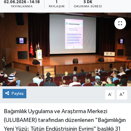
02.06.2026 - 14:18
1
5 DK
YAYINLANMA
PAYLAŞIM
OKUNMA SÜRESI
Sağlık
Siyaset
Spor
Teknoloji
Türkiye
Paylaş
-
+
A
A
Bağımlılık Uygulama ve Araştırma Merkezi
(ULUBAMER) tarafından düzenlenen "Bağımlılığın
Yeni Yüzü: Tütün Endüstrisinin Evrimi" başlıklı 31