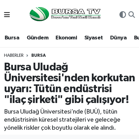
Asayiş
Nöbetçi Eczaneler
Bursa
Gündem
Ekonomi
Siyaset
Dünya
B
Bursa
Hava Durumu
Dünya
Namaz Vakitleri
HABERLER
BURSA
Bursa Uludağ
Eğitim
Trafik Durumu
Üniversitesi'nden korkutan
uyarı: Tütün endüstrisi
Ekonomi
Süper Lig Puan Durumu ve Fikstür
"ilaç şirketi" gibi çalışıyor!
Genel
Tüm Manşetler
Bursa Uludağ Üniversitesi’nde (BUÜ), tütün
Gündem
Son Dakika Haberleri
endüstrisinin küresel stratejileri ve geleceğe
yönelik riskler çok boyutlu olarak ele alındı.
Magazin
Haber Arşivi