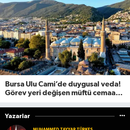
Bursa Ulu Cami’de duygusal veda!
Görev yeri değişen müftü cemaate
böyle seslendi
Yazarlar
MUHAMMED TAYYAR TÜRKEŞ