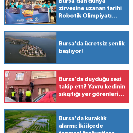
Bursa’dan dünya
zirvesine uzanan tarihi
Robotik Olimpiyatı
başarısı!
Bursa’da ücretsiz şenlik
başlıyor!
Bursa’da duyduğu sesi
takip etti! Yavru kedinin
sıkıştığı yer görenleri
şaşırttı
Bursa'da kuraklık
alarmı: İki ilçede