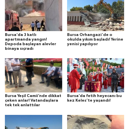
Bursa’da 3 katlı
Bursa Orhangazi'de o
apartmanda yangın!
okulda yıkım başladı! Yerine
Depoda başlayan alevler
yenisi yapılıyor
binaya sıçradı
Bursa Yeşil Camii’nde dikkat
Bursa’da fetih heyecanı bu
çeken anlar! Vatandaşlara
kez Keles’te yaşandı!
tek tek anlattılar