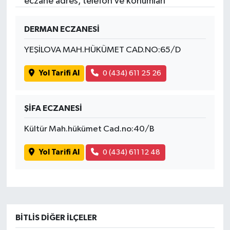
eczane adres, telefon ve konumları
DERMAN ECZANESİ
YEŞİLOVA MAH.HÜKÜMET CAD.NO:65/D
Yol Tarifi Al
0 (434) 611 25 26
ŞİFA ECZANESİ
Kültür Mah.hükümet Cad.no:40/B
Yol Tarifi Al
0 (434) 611 12 48
BITLIS DIĞER İLÇELER