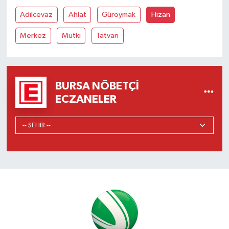
Adilcevaz
Ahlat
Güroymak
Hizan
Merkez
Mutki
Tatvan
BURSA NÖBETÇI
ECZANELER