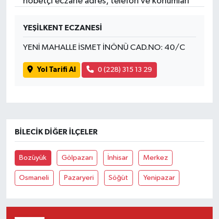
nöbetçi eczane adres, telefon ve konumları
YEŞİLKENT ECZANESİ
YENİ MAHALLE İSMET İNÖNÜ CAD.NO: 40/C
Yol Tarifi Al
0 (228) 315 13 29
BILECIK DIĞER İLÇELER
Bozüyük
Gölpazarı
İnhisar
Merkez
Osmaneli
Pazaryeri
Söğüt
Yenipazar