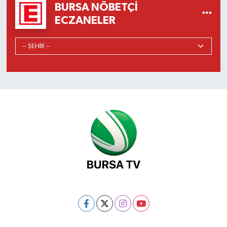
BURSA NÖBETÇI
ECZANELER