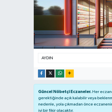
Sağlık
Siyaset
Spor
Teknoloji
Türkiye
Güncel Nöbetçi Eczaneler.
Her eczane
gerektiğinde açık kalabilir veya bekle
nedenle, yola çıkmadan önce eczanenin 
iyi bir fikir olacaktır.