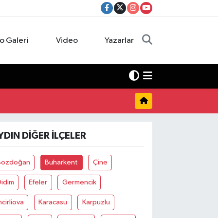
o Galeri
Video
Yazarlar
YDIN DIĞER İLÇELER
Bozdoğan
Buharkent
Çine
Didim
Efeler
Germencik
ncirliova
Karacasu
Karpuzlu