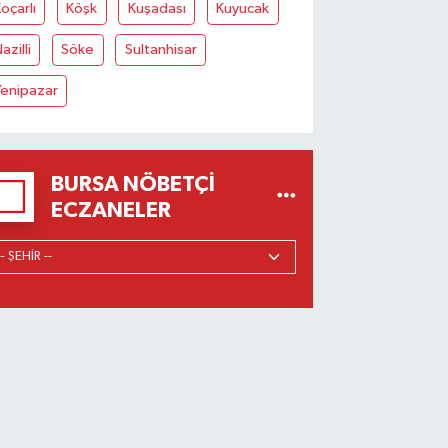
oçarlı
Köşk
Kuşadası
Kuyucak
azilli
Söke
Sultanhisar
Yenipazar
BURSA NÖBETÇI
ECZANELER