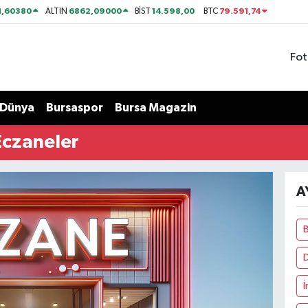
1,60380
6862,09000
14.598,00
79.591,74
ALTIN
BİST
BTC
Fot
Dünya
Bursaspor
Bursa Magazin
Eczaneler
A
İ