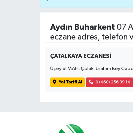
Aydın Buharkent
07 A
eczane adres, telefon 
ÇATALKAYA ECZANESİ
Üçeylül MAH. Çolak İbrahim Bey Cad
Yol Tarifi Al
0 (460) 256 39 14