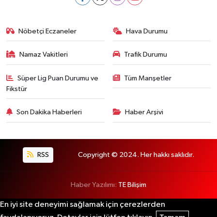
Nöbetçi Eczaneler
Hava Durumu
Namaz Vakitleri
Trafik Durumu
Süper Lig Puan Durumu ve
Tüm Manşetler
Fikstür
Son Dakika Haberleri
Haber Arşivi
RSS
Copyright © 2024. Her hakkı saklıdır.
Haber Yazılımı:
TE Bilişim
En iyi site deneyimi sağlamak için çerezlerden