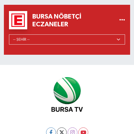
BURSA NÖBETÇI
ECZANELER