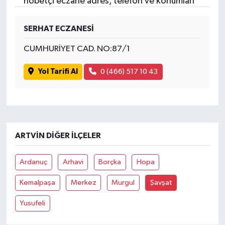
nöbetçi eczane adres, telefon ve konumları
SERHAT ECZANESİ
CUMHURİYET CAD. NO:87/1
Yol Tarifi Al
0 (466) 517 10 43
ARTVIN DIĞER İLÇELER
Ardanuç
Arhavi
Borçka
Hopa
Kemalpaşa
Merkez
Murgul
Şavşat
Yusufeli