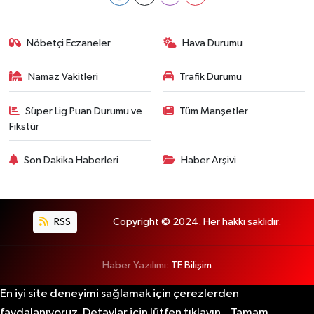
Nöbetçi Eczaneler
Hava Durumu
Namaz Vakitleri
Trafik Durumu
Süper Lig Puan Durumu ve
Tüm Manşetler
Fikstür
Son Dakika Haberleri
Haber Arşivi
RSS
Copyright © 2024. Her hakkı saklıdır.
Haber Yazılımı:
TE Bilişim
En iyi site deneyimi sağlamak için çerezlerden
faydalanıyoruz. Detaylar için lütfen tıklayın.
Tamam