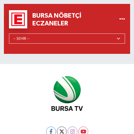
BURSA NÖBETÇI
ECZANELER