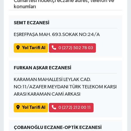
Cumartesi nöbetçi eczane adres, telefon ve
konumları
SEMT ECZANESİ
EŞREFPAŞA MAH. 693.SOKAK NO:24/A
Yol Tarifi Al
0 (272) 502 78 03
FURKAN AŞKAR ECZANESİ
KARAMAN MAHALLESİ LEYLAK CAD.
NO:11/AZAFER MEYDANI TÜRK TELEKOM KARŞI
ARASI KARAMAN CAMİ ARKASI
Yol Tarifi Al
0 (272) 212 00 11
ÇOBANOĞLU ECZANE-OPTİK ECZANESİ