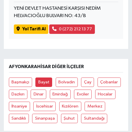
YENİ DEVLET HASTANESİ KARŞISI NEDİM
HELVACIOĞLU BULVARI NO: 43/B
Yol Tarifi Al
0 (272) 212 13 77
AFYONKARAHISAR DIĞER İLÇELER
Başmakçı
Bayat
Bolvadin
Çay
Çobanlar
Dazkırı
Dinar
Emirdağ
Evciler
Hocalar
İhsaniye
İscehisar
Kızılören
Merkez
Sandıklı
Sinanpaşa
Şuhut
Sultandağı