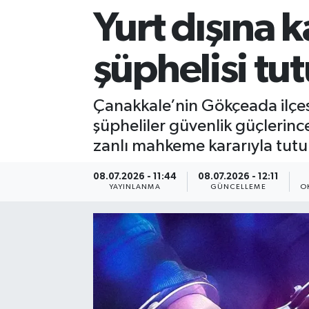
Yurt dışına 
Sağlık
şüphelisi tu
Siyaset
Spor
Çanakkale’nin Gökçeada ilçe
şüpheliler güvenlik güçlerinc
Teknoloji
zanlı mahkeme kararıyla tutu
Türkiye
08.07.2026 - 11:44
08.07.2026 - 12:11
YAYINLANMA
GÜNCELLEME
O