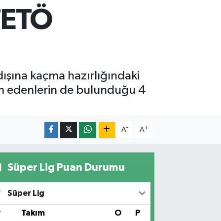
 FETÖ
şına kaçma hazırlığındaki
vam edenlerin de bulunduğu 4
-
+
A
A
Süper Lig Puan Durumu
Süper Lig
#
Takım
O
P