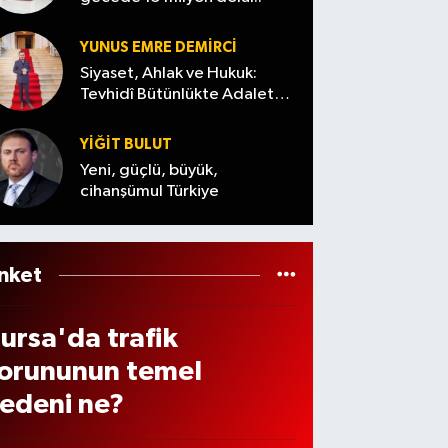
örev
anlaşt
mühi
eri
ı
mmat
YUNUS EMRE DEMIRCI
eğiş
aranıy
Siyaset, Ahlak ve Hukuk:
n
Tevhidî Bütünlükte Adalet
or
Denemesi
üftü
YİĞİT BULUT
ema
Yeni, güçlü, büyük,
te
cihanşümul Türkiye
öyle
eslen
i
nket
ursa'da trafik
orununun temel
edeni ne?