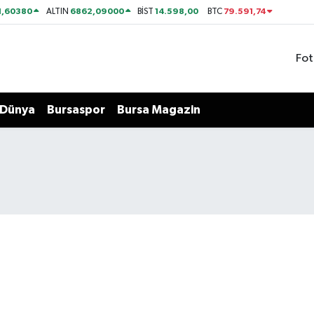
1,60380
6862,09000
14.598,00
79.591,74
ALTIN
BİST
BTC
Fot
Dünya
Bursaspor
Bursa Magazin