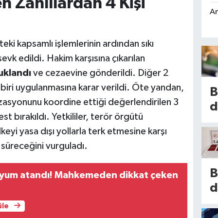
n Zanlılardan 4 Kişi
An
eki kapsamlı işlemlerinin ardından sıkı
evk edildi. Hakim karşısına çıkarılan
uklandı
ve cezaevine gönderildi. Diğer 2
dbiri uygulanmasına karar verildi. Öte yandan,
B
zasyonunu koordine ettiği değerlendirilen 3
d
est bırakıldı. Yetkililer, terör örgütü
h
keyi yasa dışı yollarla terk etmesine karşı
s
a süreceğini vurguladı.
2
i
B
yum atandı! Mahkemeden dikkat çeken
s
d
k
t
üle
is
e