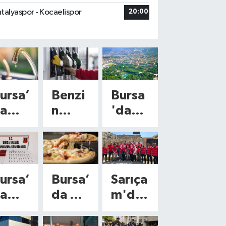
talyaspor - Kocaelispor
20:00
ursa’
Benzi
Bursa
a
n
'da
afta
fiyatl
bugün
onu
arına
hava
yeni
duru
lçede
zam
mu
ursa’
Bursa’
Sarıça
u
geliyo
nasıl
a
da da
m'da
esint
r!
olaca
arihi
şubel
n
i!
Tabel
k?
ser
eri
Türkiy