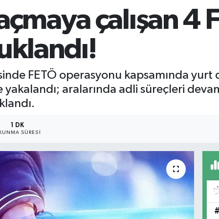
kaçmaya çalışan 4
tuklandı!
sinde FETÖ operasyonu kapsamında yurt dı
e yakalandı; aralarında adli süreçleri de
klandı.
1 DK
KUNMA SÜRESI