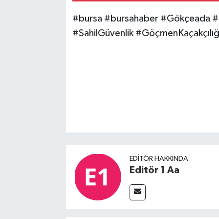
#bursa #bursahaber #Gökçeada #
#SahilGüvenlik #GöçmenKaçakçılı
EDITÖR HAKKINDA
Editör 1 Aa