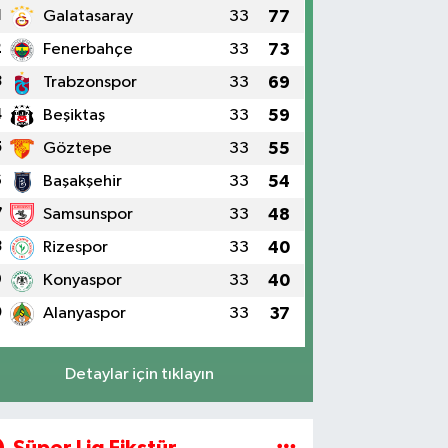
1
Galatasaray
33
77
2
Fenerbahçe
33
73
3
Trabzonspor
33
69
4
Beşiktaş
33
59
5
Göztepe
33
55
6
Başakşehir
33
54
7
Samsunspor
33
48
8
Rizespor
33
40
9
Konyaspor
33
40
0
Alanyaspor
33
37
Detaylar için tıklayın