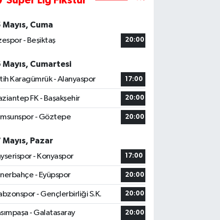
Süper Lig Fikstür
5 Mayıs, Cuma
zespor - Beşiktaş
20:00
6 Mayıs, Cumartesi
tih Karagümrük - Alanyaspor
17:00
ziantep FK - Başakşehir
20:00
msunspor - Göztepe
20:00
7 Mayıs, Pazar
yserispor - Konyaspor
17:00
nerbahçe - Eyüpspor
20:00
abzonspor - Gençlerbirliği S.K.
20:00
sımpaşa - Galatasaray
20:00