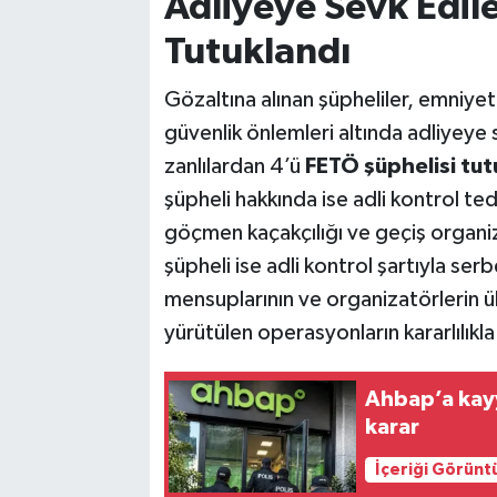
Adliyeye Sevk Edile
Tutuklandı
Gözaltına alınan şüpheliler, emniyett
güvenlik önlemleri altında adliyeye s
zanlılardan 4’ü
FETÖ şüphelisi tut
şüpheli hakkında ise adli kontrol te
göçmen kaçakçılığı ve geçiş organi
şüpheli ise adli kontrol şartıyla serb
mensuplarının ve organizatörlerin ül
yürütülen operasyonların kararlılıkl
Ahbap’a kay
karar
İçeriği Görünt