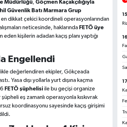
be Müdürlüğü
,
Göçmen Kaçakçılığıyla
hil Güvenlik Batı Marmara Grup
1
 en dikkat çekici koordineli operasyonlarından
Ri
çalışmaları neticesinde, haklarında
FETÖ üye
 eden kişilerin adadan kaçış planı yaptığı
1
Fa
Ga
da Engellendi
Sa
tizlikle değerlendiren ekipler, Gökçeada
ı. Yasa dışı yollarla yurt dışına kaçma
1
 6
FETÖ şüphelisi
ile bu geçişi organize
Ka
r şüpheli eş zamanlı operasyonla kıskıvrak
Fe
sursuz koordinasyonu sayesinde kaçış girişimi
Tr
ildi.
Ka