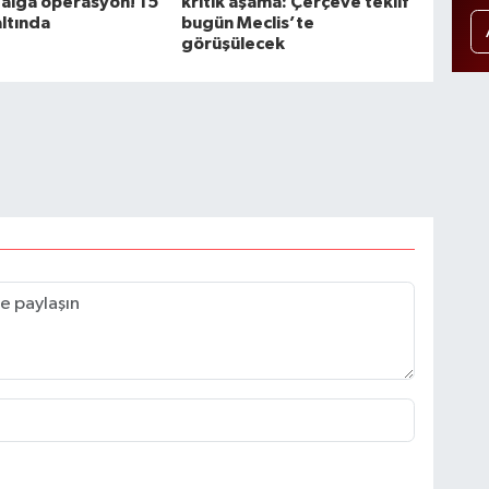
alga operasyon! 15
kritik aşama: Çerçeve teklif
altında
bugün Meclis’te
görüşülecek