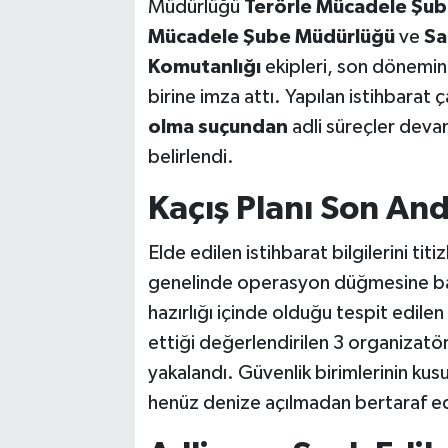
Müdürlüğü
Terörle Mücadele Şu
Mücadele Şube Müdürlüğü
ve
Sa
Komutanlığı
ekipleri, son dönemin
birine imza attı. Yapılan istihbarat 
olma suçundan
adli süreçler devam
belirlendi.
Kaçış Planı Son An
Elde edilen istihbarat bilgilerini ti
genelinde operasyon düğmesine bast
hazırlığı içinde olduğu tespit edilen
ettiği değerlendirilen 3 organizatö
yakalandı. Güvenlik birimlerinin ku
henüz denize açılmadan bertaraf ed