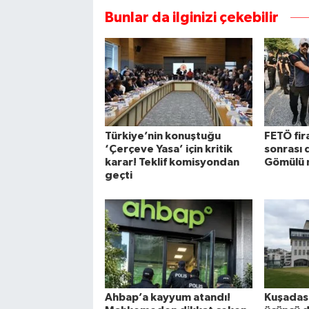
Bunlar da ilginizi çekebilir
Türkiye’nin konuştuğu
FETÖ fira
‘Çerçeve Yasa’ için kritik
sonrası 
karar! Teklif komisyondan
Gömülü 
geçti
Ahbap’a kayyum atandı!
Kuşadası