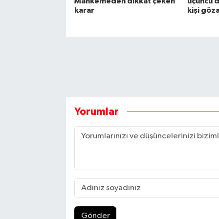
Mahkemeden dikkat çeken
üçüncü d
karar
kişi göz
Yorumlar
Gönder