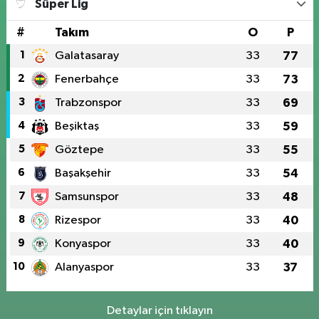
Süper Lig
#
Takım
O
P
1
Galatasaray
33
77
2
Fenerbahçe
33
73
3
Trabzonspor
33
69
4
Beşiktaş
33
59
5
Göztepe
33
55
6
Başakşehir
33
54
7
Samsunspor
33
48
8
Rizespor
33
40
9
Konyaspor
33
40
10
Alanyaspor
33
37
Detaylar için tıklayın