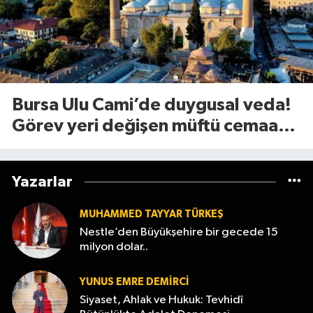
Bursa Ulu Cami’de duygusal veda!
Görev yeri değişen müftü cemaate
böyle seslendi
Yazarlar
MUHAMMED TAYYAR TÜRKEŞ
Nestle’den Büyükşehire bir gecede 15
milyon dolar..
YUNUS EMRE DEMIRCI
Siyaset, Ahlak ve Hukuk: Tevhidî