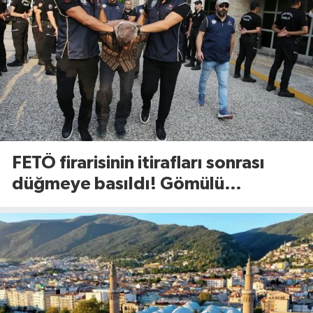
FETÖ firarisinin itirafları sonrası
düğmeye basıldı! Gömülü
mühimmat aranıyor