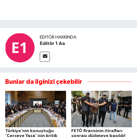
EDITÖR HAKKINDA
Editör 1 Aa
Bunlar da ilginizi çekebilir
Türkiye’nin konuştuğu
FETÖ firarisinin itirafları
‘Çerçeve Yasa’ için kritik
sonrası düğmeye basıldı!