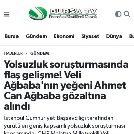
Asayiş
Nöbetçi Eczaneler
Bursa
Gündem
Ekonomi
Siyaset
Dünya
B
Bursa
Hava Durumu
Dünya
Namaz Vakitleri
HABERLER
GÜNDEM
Yolsuzluk soruşturmasında
Eğitim
Trafik Durumu
flaş gelişme! Veli
Ağbaba'nın yeğeni Ahmet
Ekonomi
Süper Lig Puan Durumu ve Fikstür
Can Ağbaba gözaltına
Genel
Tüm Manşetler
alındı
Gündem
Son Dakika Haberleri
İstanbul Cumhuriyet Başsavcılığı tarafından
yürütülen geniş kapsamlı yolsuzluk soruşturması
Magazin
Haber Arşivi
kapsamında, CHP Malatya Milletvekili Veli