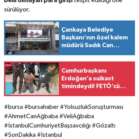
belli olmayan para girişi
tespit edildiği öne
sürülüyor.
Çankaya Belediye
Başkanı'nın özel kalem
müdürü Sadık Can
Köksal gözaltında!
Cumhurbaşkanı
Erdoğan’a suikast
timindeydi! FETÖ’cü
Burkay Karatepe’den
şoke eden itiraflar
#bursa #bursahaber #YolsuzlukSoruşturması
#AhmetCanAğbaba #VeliAğbaba
#İstanbulCumhuriyetBaşsavcılığı #Gözaltı
#SonDakika #İstanbul