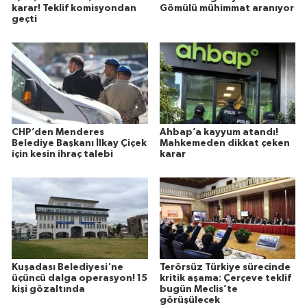
karar! Teklif komisyondan
Gömülü mühimmat aranıyor
geçti
CHP’den Menderes
Ahbap’a kayyum atandı!
Belediye Başkanı İlkay Çiçek
Mahkemeden dikkat çeken
için kesin ihraç talebi
karar
Kuşadası Belediyesi'ne
Terörsüz Türkiye sürecinde
üçüncü dalga operasyon! 15
kritik aşama: Çerçeve teklif
kişi gözaltında
bugün Meclis’te
görüşülecek