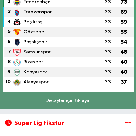
2
Fenerbahçe
33
73
3
Trabzonspor
33
69
4
Beşiktaş
33
59
5
Göztepe
33
55
6
Başakşehir
33
54
7
Samsunspor
33
48
8
Rizespor
33
40
9
Konyaspor
33
40
10
Alanyaspor
33
37
Detaylar için tıklayın
Süper Lig Fikstür