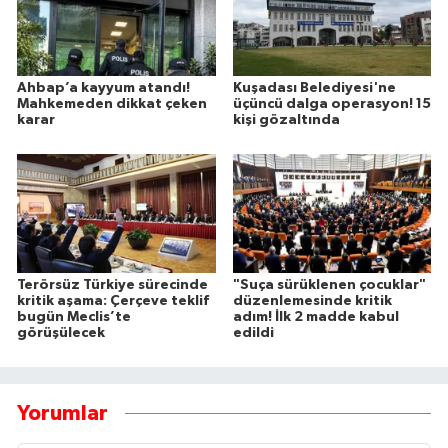
Ahbap’a kayyum atandı!
Kuşadası Belediyesi'ne
Mahkemeden dikkat çeken
üçüncü dalga operasyon! 15
karar
kişi gözaltında
Terörsüz Türkiye sürecinde
"Suça sürüklenen çocuklar"
kritik aşama: Çerçeve teklif
düzenlemesinde kritik
bugün Meclis’te
adım! İlk 2 madde kabul
görüşülecek
edildi
Yorumlar