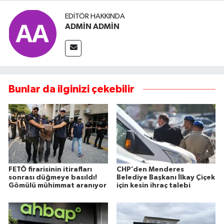
EDITÖR HAKKINDA
ADMİN ADMİN
Bunlar da ilginizi çekebilir
FETÖ firarisinin itirafları
CHP’den Menderes
sonrası düğmeye basıldı!
Belediye Başkanı İlkay Çiçek
Gömülü mühimmat aranıyor
için kesin ihraç talebi