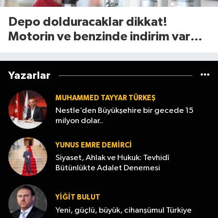
Depo dolduracaklar dikkat!
Motorin ve benzinde indirim var
mı? (7 Ağustos 2026
Yazarlar
MUHAMMED TAYYAR TÜRKEŞ
Nestle’den Büyükşehire bir gecede 15
milyon dolar..
YUNUS EMRE DEMIRCI
Siyaset, Ahlak ve Hukuk: Tevhidî
Bütünlükte Adalet Denemesi
YİĞİT BULUT
Yeni, güçlü, büyük, cihanşümul Türkiye