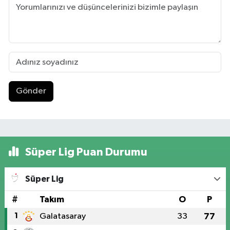
Gönder
Süper Lig Puan Durumu
Süper Lig
#
Takım
O
P
1
Galatasaray
33
77