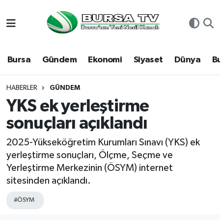
Asayiş
Nöbetçi Eczaneler
Bursa
Gündem
Ekonomi
Siyaset
Dünya
B
Bursa
Hava Durumu
Dünya
Namaz Vakitleri
HABERLER
GÜNDEM
YKS ek yerleştirme
Eğitim
Trafik Durumu
sonuçları açıklandı
Ekonomi
Süper Lig Puan Durumu ve Fikstür
2025-Yükseköğretim Kurumları Sınavı (YKS) ek
yerleştirme sonuçları, Ölçme, Seçme ve
Genel
Tüm Manşetler
Yerleştirme Merkezinin (ÖSYM) internet
sitesinden açıklandı.
Gündem
Son Dakika Haberleri
#ÖSYM
Magazin
Haber Arşivi