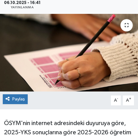
06.10.2025 - 16:41
YAYINLANMA
Sağlık
Siyaset
Spor
Teknoloji
Türkiye
Paylaş
-
+
A
A
ÖSYM'nin internet adresindeki duyuruya göre,
2025-YKS sonuçlarına göre 2025-2026 öğretim