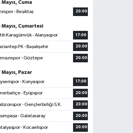
5 Mayıs, Cuma
zespor - Beşiktaş
20:00
6 Mayıs, Cumartesi
tih Karagümrük - Alanyaspor
17:00
ziantep FK - Başakşehir
20:00
msunspor - Göztepe
20:00
7 Mayıs, Pazar
yserispor - Konyaspor
17:00
nerbahçe - Eyüpspor
20:00
abzonspor - Gençlerbirliği S.K.
20:00
sımpaşa - Galatasaray
20:00
talyaspor - Kocaelispor
20:00