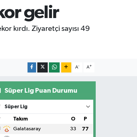
or gelir
kor kırdı. Ziyaretçi sayısı 49
-
+
A
A
Süper Lig Puan Durumu
Süper Lig
#
Takım
O
P
1
Galatasaray
33
77