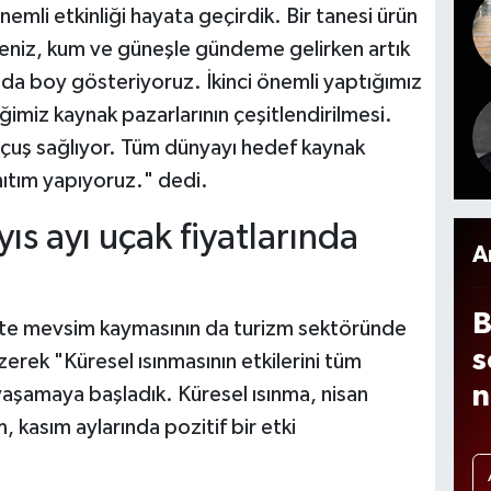
g
mli etkinliği hayata geçirdik. Bir tanesi ürün
s
e
deniz, kum ve güneşle gündeme gelirken artık
k
nda boy gösteriyoruz. İkinci önemli yaptığımız
c
miz kaynak pazarlarının çeşitlendirilmesi.
A
uçuş sağlıyor. Tüm dünyayı hedef kaynak
o
nıtım yapıyoruz." dedi.
2
s ayı uçak fiyatlarında
A
B
likte mevsim kaymasının da turizm sektöründe
s
zerek "Küresel ısınmasının etkilerini tüm
n
şamaya başladık. Küresel ısınma, nisan
, kasım aylarında pozitif bir etki