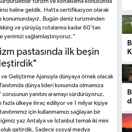
ürdürülebilir turizm ve konaklama konusunda
isi haline geldik. Hatta sertifikasyon olarak
lke konumundayız. Bugün deniz turizminden
kking ve yürüyüş rotalarına kadar 60'tan
de yerimizi sağlamlaştırıyoruz."
B
izm pastasında ilk beşin
K
a
leştirdik"
d
 ve Geliştirme Ajansıyla dünyaya örnek olacak
m
 "Tanıtımda dünya lideri konumda olmamıza
n
B
?' sorusunun yanıtını aramayı sürdürüyoruz.
l
d
fazla ülkeye ihraç ediliyor ve 1 milyar kişiye
d
y
tanıtımımız için kullanmamızı sağlayan bir
y
b
ğimiz yaz Antalya ve İstanbul temalı iki mini
m
n
ir soluk getirdik. Sadece sosyal medya
B