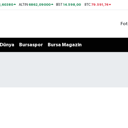
1,60380
6862,09000
14.598,00
79.591,74
ALTIN
BİST
BTC
Fot
Dünya
Bursaspor
Bursa Magazin