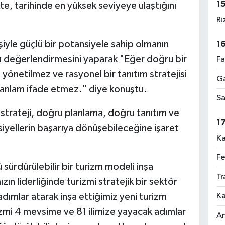
1
te, tarihinde en yüksek seviyeye ulaştığını
Ri
eşiyle güçlü bir potansiyele sahip olmanın
1
ğı değerlendirmesini yaparak "Eğer doğru bir
Fa
e yönetilmez ve rasyonel bir tanıtım stratejisi
Ga
r anlam ifade etmez." diye konuştu.
Sa
ir strateji, doğru planlama, doğru tanıtım ve
1
iyellerin başarıya dönüşebileceğine işaret
Ka
Fe
sürdürülebilir bir turizm modeli inşa
Tr
ın liderliğinde turizmi stratejik bir sektör
Ka
adımlar atarak inşa ettiğimiz yeni turizm
zmi 4 mevsime ve 81 ilimize yayacak adımlar
An