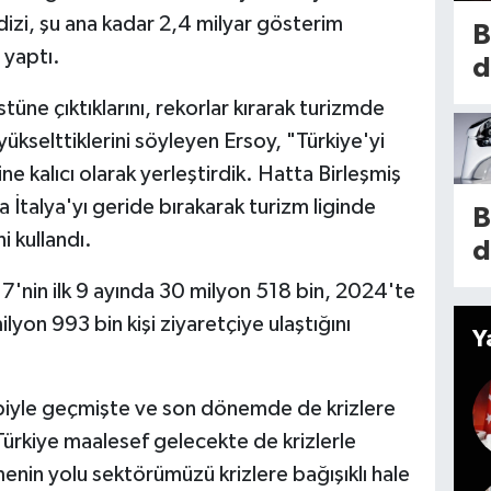
o
 dizi, şu ana kadar 2,4 milyar gösterim
a
B
İ
 yaptı.
t
d
G
n
i
üstüne çıktıklarını, rekorlar kırarak turizmde
n
k
e
yükselttiklerini söyleyen Ersoy, "Türkiye'yi
d
i
i
ne kalıcı olarak yerleştirdik. Hatta Birleşmiş
g
5
k
a İtalya'yı geride bırakarak turizm liginde
e
B
t
i
i kullandı.
h
d
y
A
g
s
7'nin ilk 9 ayında 30 milyon 518 bin, 2024'te
l
o
k
lyon 993 bin kişi ziyaretçiye ulaştığını
e
Y
k
i
i
n
biyle geçmişte ve son dönemde de krizlere
m
z
Türkiye maalesef gelecekte de krizlerle
l
n
nin yolu sektörümüzü krizlere bağışıklı hale
e