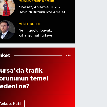
elec
tavırl
YUNUS EMRE DEMIRCI
ular
k?
arı
Siyaset, Ahlak ve Hukuk:
esile
Tevhidî Bütünlükte Adalet
dikka
Denemesi
ek (6
t çekti
YİĞİT BULUT
ğust
Yeni, güçlü, büyük,
s
cihanşümul Türkiye
026)
nket
ursa'da trafik
orununun temel
edeni ne?
Ankete Katıl