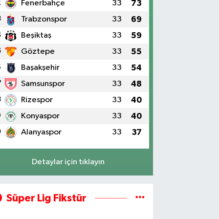
2
Fenerbahçe
33
73
3
Trabzonspor
33
69
4
Beşiktaş
33
59
5
Göztepe
33
55
6
Başakşehir
33
54
7
Samsunspor
33
48
8
Rizespor
33
40
9
Konyaspor
33
40
0
Alanyaspor
33
37
Detaylar için tıklayın
Süper Lig Fikstür