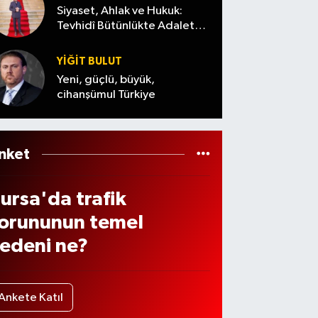
eğiş
aranıy
Siyaset, Ahlak ve Hukuk:
n
Tevhidî Bütünlükte Adalet
or
Denemesi
üftü
YİĞİT BULUT
ema
Yeni, güçlü, büyük,
te
cihanşümul Türkiye
öyle
eslen
i
nket
ursa'da trafik
orununun temel
edeni ne?
Ankete Katıl