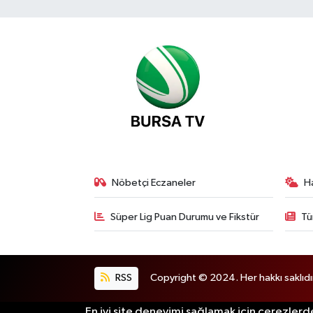
Nöbetçi Eczaneler
H
Süper Lig Puan Durumu ve Fikstür
Tü
RSS
Copyright © 2024. Her hakkı saklıdı
En iyi site deneyimi sağlamak için çerezlerde