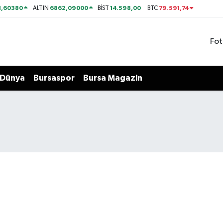
1,60380
6862,09000
14.598,00
79.591,74
ALTIN
BİST
BTC
Fot
Dünya
Bursaspor
Bursa Magazin