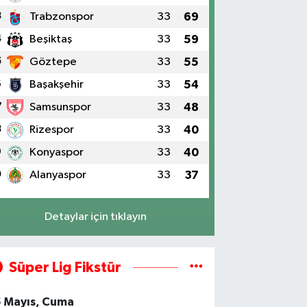
3
Trabzonspor
33
69
4
Beşiktaş
33
59
5
Göztepe
33
55
6
Başakşehir
33
54
7
Samsunspor
33
48
8
Rizespor
33
40
9
Konyaspor
33
40
0
Alanyaspor
33
37
Detaylar için tıklayın
Süper Lig Fikstür
5 Mayıs, Cuma