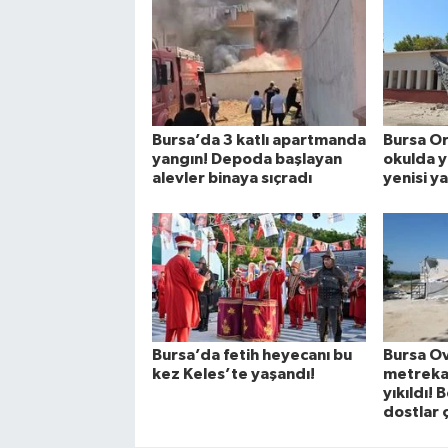
Bursa’da 3 katlı apartmanda
Bursa O
yangın! Depoda başlayan
okulda y
alevler binaya sıçradı
yenisi ya
Bursa’da fetih heyecanı bu
Bursa O
kez Keles’te yaşandı!
metrekar
yıkıldı!
dostlar ç