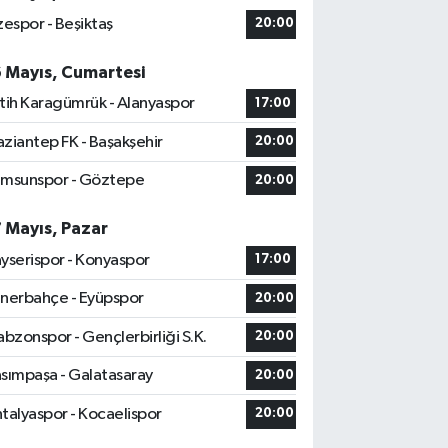
zespor - Beşiktaş
20:00
6 Mayıs, Cumartesi
tih Karagümrük - Alanyaspor
17:00
ziantep FK - Başakşehir
20:00
msunspor - Göztepe
20:00
7 Mayıs, Pazar
yserispor - Konyaspor
17:00
nerbahçe - Eyüpspor
20:00
abzonspor - Gençlerbirliği S.K.
20:00
sımpaşa - Galatasaray
20:00
talyaspor - Kocaelispor
20:00