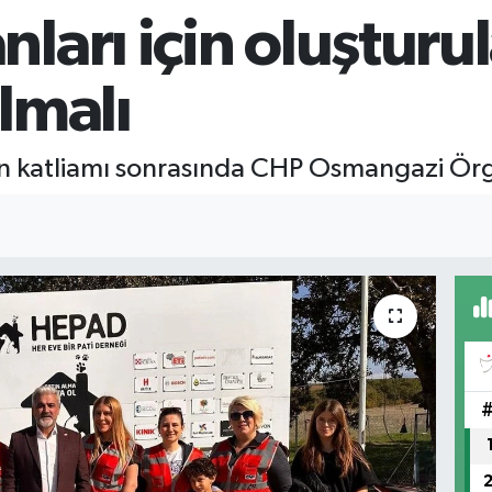
ları için oluştur
ılmalı
n katliamı sonrasında CHP Osmangazi Ör