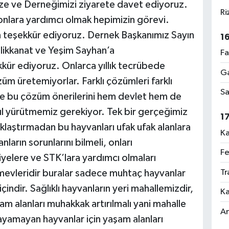
mize ve Derneğimizi ziyarete davet ediyoruz.
Ri
onlara yardımcı olmak hepimizin görevi.
n teşekkür ediyoruz. Dernek Başkanımız Sayın
1
likkanat ve Yeşim Sayhan’a
Fa
kkür ediyoruz. Onlarca yıllık tecrübede
Ga
züm üretemiyorlar. Farklı çözümleri farklı
Sa
Ve bu çözüm önerilerini hem devlet hem de
kıl yürütmemiz gerekiyor. Tek bir gerçeğimiz
1
klaştırmadan bu hayvanları ufak ufak alanlara
Ka
arın sorunlarını bilmeli, onları
Fe
elere ve STK’lara yardımcı olmaları
Tr
mevleridir buralar sadece muhtaç hayvanlar
içindir. Sağlıklı hayvanların yeri mahallemizdir,
Ka
am alanları muhakkak artırılmalı yani mahalle
An
yamayan hayvanlar için yaşam alanları