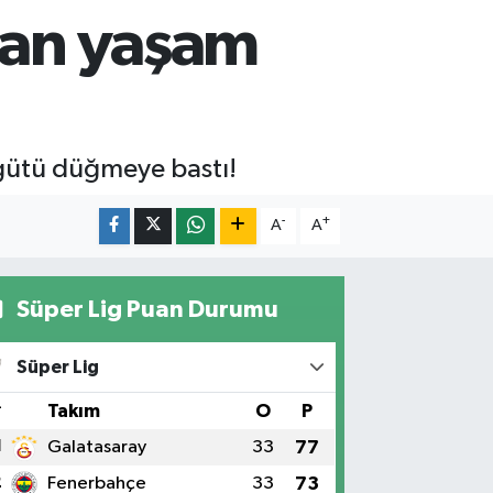
ulan yaşam
gütü düğmeye bastı!
-
+
A
A
Süper Lig Puan Durumu
Süper Lig
#
Takım
O
P
1
Galatasaray
33
77
2
Fenerbahçe
33
73