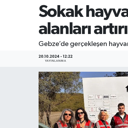
Sokak hayvan
Sağlık
alanları artır
Siyaset
Spor
Gebze’de gerçekleşen hayva
Teknoloji
20.10.2024 - 12:22
YAYINLANMA
Türkiye