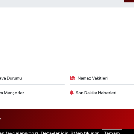
ava Durumu
Namaz Vakitleri
m Manşetler
Son Dakika Haberleri
r.
n faydalanıyoruz. Detaylar için lütfen tıklayın.
Tamam