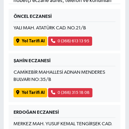
nöbetçi eczane adres, telefon ve konumları
ÖNCEL ECZANESİ
YALI MAH. ATATÜRK CAD. NO.21/B
Yol Tarifi Al
0 (368) 613 13 95
ŞAHİN ECZANESİ
CAMİKEBİR MAHALLESİ ADNAN MENDERES
BULVARI NO:35/B
Yol Tarifi Al
0 (368) 315 18 08
ERDOĞAN ECZANESİ
MERKEZ MAH. YUSUF KEMAL TENGİRŞEK CAD.