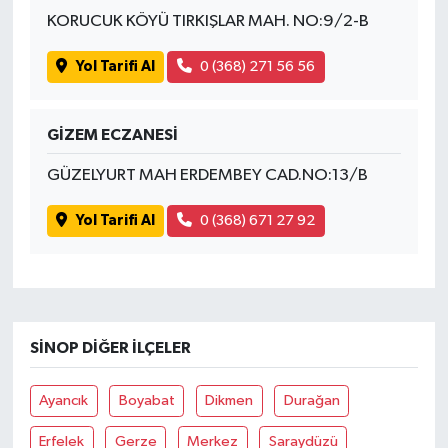
KORUCUK KÖYÜ TIRKIŞLAR MAH. NO:9/2-B
Yol Tarifi Al
0 (368) 271 56 56
GİZEM ECZANESİ
GÜZELYURT MAH ERDEMBEY CAD.NO:13/B
Yol Tarifi Al
0 (368) 671 27 92
SINOP DIĞER İLÇELER
Ayancık
Boyabat
Dikmen
Durağan
Erfelek
Gerze
Merkez
Saraydüzü