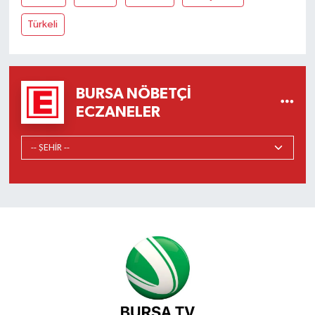
Türkeli
BURSA NÖBETÇI
ECZANELER