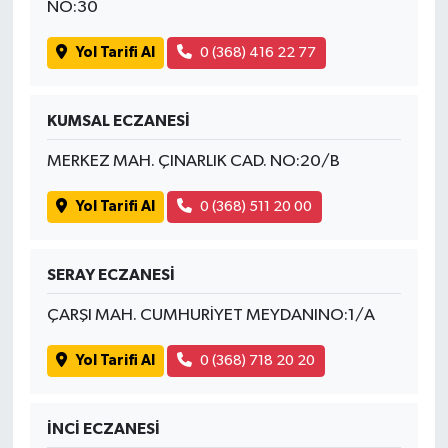
NO:30
Yol Tarifi Al
0 (368) 416 22 77
KUMSAL ECZANESİ
MERKEZ MAH. ÇINARLIK CAD. NO:20/B
Yol Tarifi Al
0 (368) 511 20 00
SERAY ECZANESİ
ÇARŞI MAH. CUMHURİYET MEYDANINO:1/A
Yol Tarifi Al
0 (368) 718 20 20
İNCİ ECZANESİ