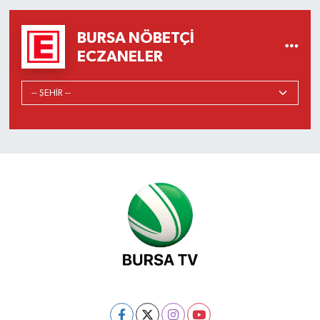
BURSA NÖBETÇI
ECZANELER