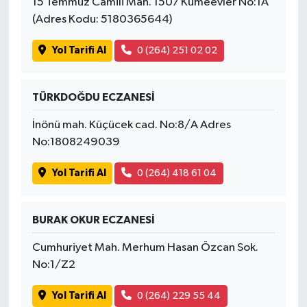
15 Temmuz Camili Mah. 1507 Kümeevler No:1A
(Adres Kodu: 5180365644)
Yol Tarifi Al
0 (264) 251 02 02
TÜRKDOĞDU ECZANESİ
İnönü mah. Küçücek cad. No:8/A Adres
No:1808249039
Yol Tarifi Al
0 (264) 418 61 04
BURAK OKUR ECZANESİ
Cumhuriyet Mah. Merhum Hasan Özcan Sok.
No:1/Z2
Yol Tarifi Al
0 (264) 229 55 44