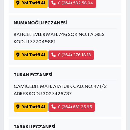
Yol Tarifi Al
0 (264) 582 58 04
NUMANOĞLU ECZANESİ
BAHÇELİEVLER MAH.746 SOK.NO:1 ADRES
KODU 1777049881
Yol Tarifi Al
0 (264) 276 18 18
TURAN ECZANESİ
CAMİCEDİT MAH. ATATÜRK CAD. NO:471/2
ADRES KODU 3027426737
Yol Tarifi Al
0 (264) 681 25 95
TARAKLI ECZANESİ