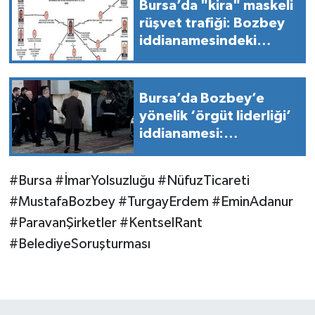
Bursa’da "kira" maskeli
rüşvet trafiği: Bozbey
iddianamesindeki
milyonluk vurgunun
belgesi ortaya çıktı!
Bursa’da Bozbey’e
yönelik ‘örgüt liderliği’
iddianamesi:
Soruşturma detayları
belli oldu
#Bursa #İmarYolsuzluğu #NüfuzTicareti
#MustafaBozbey #TurgayErdem #EminAdanur
#ParavanŞirketler #KentselRant
#BelediyeSoruşturması