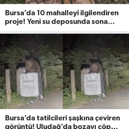
Bursa’da 10 mahalleyi ilgilendiren
proje! Yeni su deposunda sona
yaklaşıldı
Bursa’da tatilcileri şaşkına çeviren
görüntü! Uludağ’da bozayı çöp