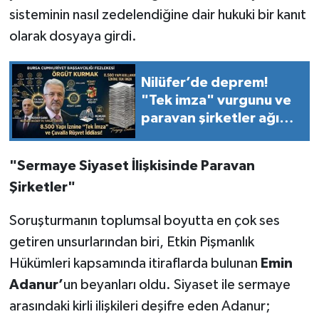
sisteminin nasıl zedelendiğine dair hukuki bir kanıt
olarak dosyaya girdi.
Nilüfer’de deprem!
"Tek imza" vurgunu ve
paravan şirketler ağı
iddianamede!
"Sermaye Siyaset İlişkisinde Paravan
Şirketler"
Soruşturmanın toplumsal boyutta en çok ses
getiren unsurlarından biri, Etkin Pişmanlık
Hükümleri kapsamında itiraflarda bulunan
Emin
Adanur’
un beyanları oldu. Siyaset ile sermaye
arasındaki kirli ilişkileri deşifre eden Adanur;