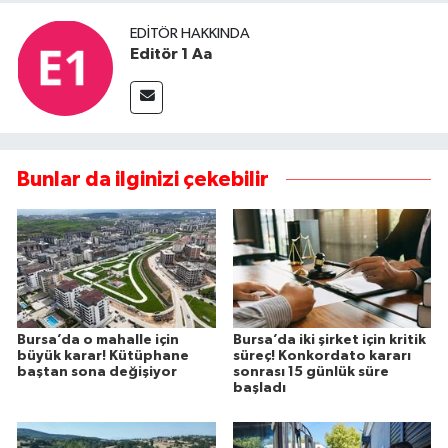
EDITÖR HAKKINDA
Editör 1 Aa
Bunlar da ilginizi çekebilir
Bursa’da o mahalle için
Bursa’da iki şirket için kritik
büyük karar! Kütüphane
süreç! Konkordato kararı
baştan sona değişiyor
sonrası 15 günlük süre
başladı