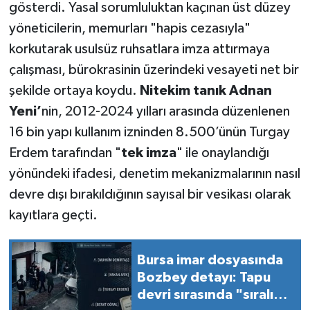
gösterdi. Yasal sorumluluktan kaçınan üst düzey
yöneticilerin, memurları "hapis cezasıyla"
korkutarak usulsüz ruhsatlara imza attırmaya
çalışması, bürokrasinin üzerindeki vesayeti net bir
şekilde ortaya koydu.
Nitekim tanık Adnan
Yeni’
nin, 2012-2024 yılları arasında düzenlenen
16 bin yapı kullanım izninden 8.500’ünün Turgay
Erdem tarafından "
tek imza
" ile onaylandığı
yönündeki ifadesi, denetim mekanizmalarının nasıl
devre dışı bırakıldığının sayısal bir vesikası olarak
kayıtlara geçti.
Bursa imar dosyasında
Bozbey detayı: Tapu
devri sırasında "sıralı