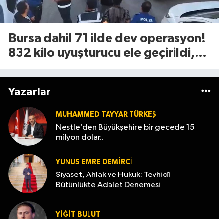
Bursa dahil 71 ilde dev operasyon!
832 kilo uyuşturucu ele geçirildi,
844 kişi tutuklandı
Yazarlar
MUHAMMED TAYYAR TÜRKEŞ
Nestle’den Büyükşehire bir gecede 15
milyon dolar..
YUNUS EMRE DEMIRCI
Siyaset, Ahlak ve Hukuk: Tevhidî
Bütünlükte Adalet Denemesi
YİĞİT BULUT