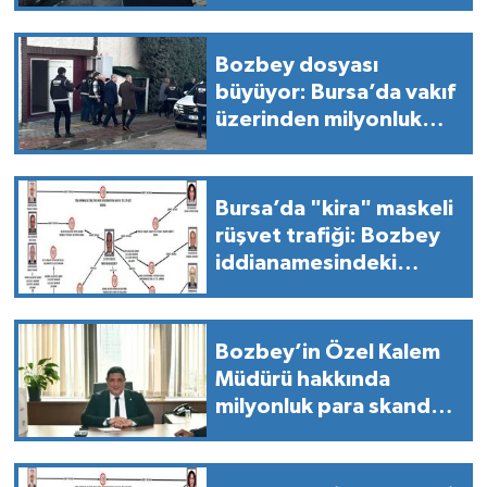
mesajlaşma" ifşa oldu!
Bozbey dosyası
büyüyor: Bursa’da vakıf
üzerinden milyonluk
para akışı iddiası!
Bursa’da "kira" maskeli
rüşvet trafiği: Bozbey
iddianamesindeki
milyonluk vurgunun
belgesi ortaya çıktı!
Bozbey’in Özel Kalem
Müdürü hakkında
milyonluk para skandalı
iddiası!