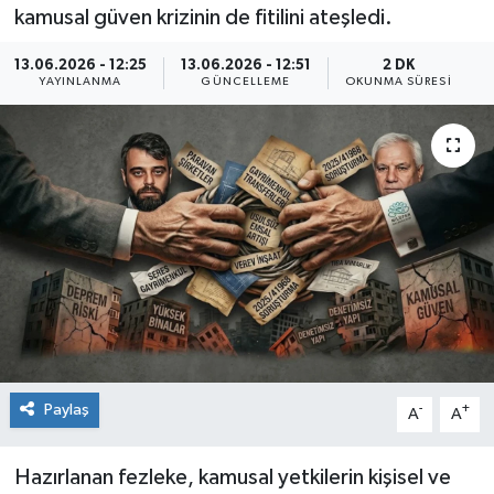
kamusal güven krizinin de fitilini ateşledi.
Sağlık
13.06.2026 - 12:25
13.06.2026 - 12:51
2 DK
YAYINLANMA
GÜNCELLEME
OKUNMA SÜRESI
Siyaset
Spor
Teknoloji
Türkiye
Paylaş
-
+
A
A
Hazırlanan fezleke, kamusal yetkilerin kişisel ve