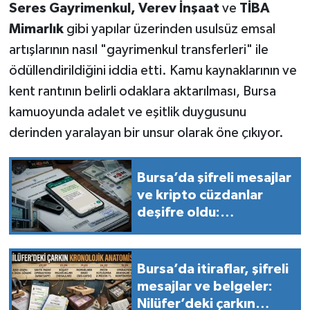
Seres Gayrimenkul, Verev İnşaat
ve
TİBA
Mimarlık
gibi yapılar üzerinden usulsüz emsal
artışlarının nasıl "gayrimenkul transferleri" ile
ödüllendirildiğini iddia etti. Kamu kaynaklarının ve
kent rantının belirli odaklara aktarılması, Bursa
kamuoyunda adalet ve eşitlik duygusunu
derinden yaralayan bir unsur olarak öne çıkıyor.
Bursa’da şifreli mesajlar
ve kripto cüzdanlar
deşifre oldu:
Belediyeye 3 milyon
TL’lik rüşvet pazarlığı
WhatsApp’ta!
Bursa’da itiraflar, şifreli
mesajlar ve belgeler:
Nilüfer’deki çarkın