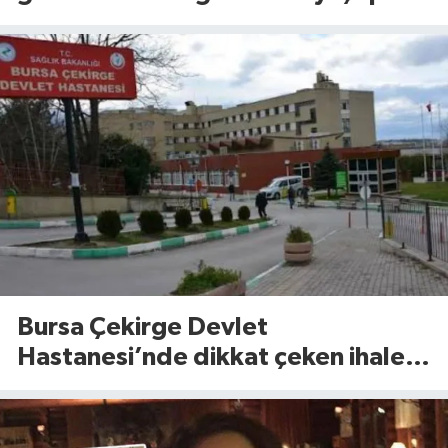
konteynerlerini karıştırdı
Bursa Çekirge Devlet
Hastanesi’nde dikkat çeken ihale!
11 kalem tıbbi cihaz için tarih belli
oldu