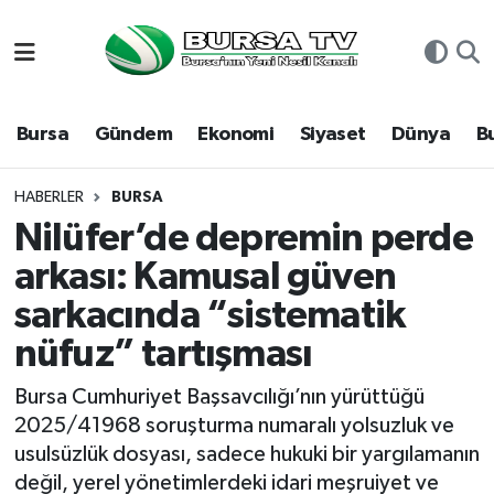
Asayiş
Nöbetçi Eczaneler
Bursa
Gündem
Ekonomi
Siyaset
Dünya
B
Bursa
Hava Durumu
Dünya
Namaz Vakitleri
HABERLER
BURSA
Nilüfer’de depremin perde
Eğitim
Trafik Durumu
arkası: Kamusal güven
sarkacında “sistematik
Ekonomi
Süper Lig Puan Durumu ve Fikstür
nüfuz” tartışması
Genel
Tüm Manşetler
Bursa Cumhuriyet Başsavcılığı’nın yürüttüğü
Gündem
Son Dakika Haberleri
2025/41968 soruşturma numaralı yolsuzluk ve
usulsüzlük dosyası, sadece hukuki bir yargılamanın
Magazin
Haber Arşivi
değil, yerel yönetimlerdeki idari meşruiyet ve