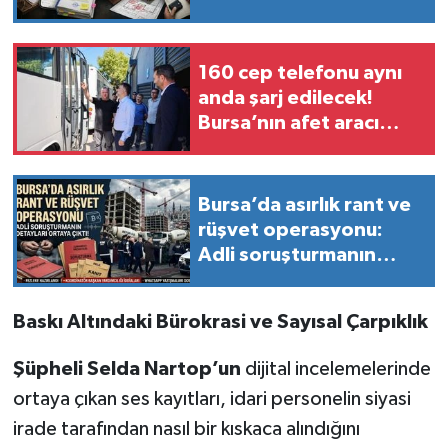
kronolojik anatomisi
160 cep telefonu aynı
anda şarj edilecek!
Bursa’nın afet aracı
görücüye çıktı
Bursa’da asırlık rant ve
rüşvet operasyonu:
Adli soruşturmanın
detayları ortaya çıktı!
Baskı Altındaki Bürokrasi ve Sayısal Çarpıklık
Şüpheli Selda Nartop’un
dijital incelemelerinde
ortaya çıkan ses kayıtları, idari personelin siyasi
irade tarafından nasıl bir kıskaca alındığını