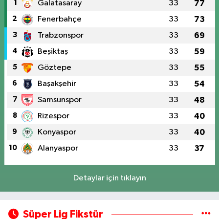
1
Galatasaray
33
77
2
Fenerbahçe
33
73
3
Trabzonspor
33
69
4
Beşiktaş
33
59
5
Göztepe
33
55
6
Başakşehir
33
54
7
Samsunspor
33
48
8
Rizespor
33
40
9
Konyaspor
33
40
10
Alanyaspor
33
37
Detaylar için tıklayın
Süper Lig Fikstür