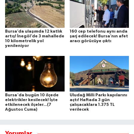
Bursa’da ulaşımda 12 katlık
160 cep telefonu aynı anda
artış! İnegöl’de 3 mahallede
şarj edilecek! Bursa’nın afet
10 kilometrelik yol
aracı görücüye çıktı
yenileniyor
Bursa'da bugün 10 ilçede
Uludağ Milli Parkı kapılarını
elektrikler kesilecek! İşte
açtı! Haftada 3 gün
etkilenecek ilçeler...(7
çalışacaklara 1.375 TL
Ağustos Cuma)
verilecek
Yorumlar