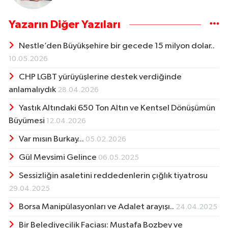
Yazarın Diğer Yazıları
Nestle’den Büyükşehire bir gecede 15 milyon dolar..
10.05.2026
CHP LGBT yürüyüşlerine destek verdiğinde
anlamalıydık
28.04.2026
Yastık Altındaki 650 Ton Altın ve Kentsel Dönüşümün
Büyümesi
12.04.2026
Var mısın Burkay...
05.02.2026
Gül Mevsimi Gelince
06.05.2025
Sessizliğin asaletini reddedenlerin çığlık tiyatrosu
29.04.2025
Borsa Manipülasyonları ve Adalet arayışı..
24.04.2025
Bir Belediyecilik Faciası: Mustafa Bozbey ve