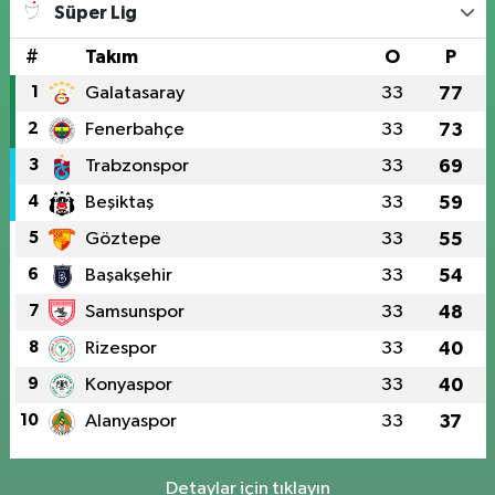
Süper Lig
#
Takım
O
P
1
Galatasaray
33
77
2
Fenerbahçe
33
73
3
Trabzonspor
33
69
4
Beşiktaş
33
59
5
Göztepe
33
55
6
Başakşehir
33
54
7
Samsunspor
33
48
8
Rizespor
33
40
9
Konyaspor
33
40
10
Alanyaspor
33
37
Detaylar için tıklayın