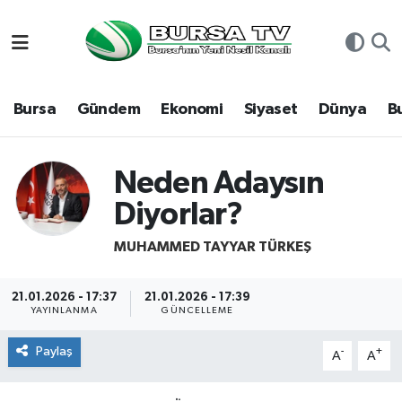
Asayiş
Nöbetçi Eczaneler
Bursa
Gündem
Ekonomi
Siyaset
Dünya
B
Bursa
Hava Durumu
Dünya
Namaz Vakitleri
Neden Adaysın
Eğitim
Trafik Durumu
Diyorlar?
MUHAMMED TAYYAR TÜRKEŞ
Ekonomi
Süper Lig Puan Durumu ve Fikstür
Genel
Tüm Manşetler
21.01.2026 - 17:37
21.01.2026 - 17:39
YAYINLANMA
GÜNCELLEME
Gündem
Son Dakika Haberleri
Paylaş
-
+
A
A
Magazin
Haber Arşivi