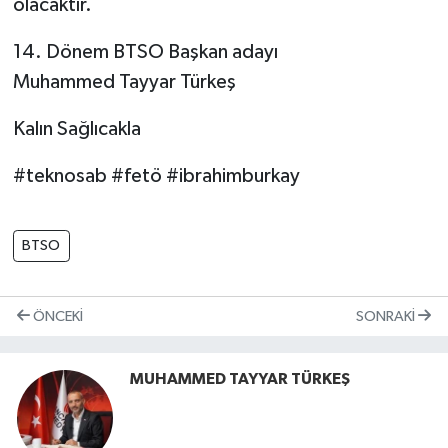
olacaktır.
14. Dönem BTSO Başkan adayı
Muhammed Tayyar Türkeş
Kalın Sağlıcakla
#teknosab #fetö #ibrahimburkay
BTSO
ÖNCEKI
SONRAKI
MUHAMMED TAYYAR TÜRKEŞ