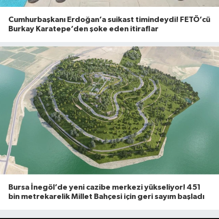
Cumhurbaşkanı Erdoğan’a suikast timindeydi! FETÖ’cü
Burkay Karatepe’den şoke eden itiraflar
Bursa İnegöl’de yeni cazibe merkezi yükseliyor! 451
bin metrekarelik Millet Bahçesi için geri sayım başladı