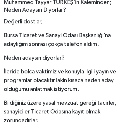
Muhammed Tayyar TÜRKEŞ'in Kaleminden;
Neden Adaysın Diyorlar?
Sağlık
Değerli dostlar,
Siyaset
Bursa Ticaret ve Sanayi Odası Başkanlığı’na
Spor
adaylığım sonrası çokça telefon aldım.
Teknoloji
Neden adaysın diyorlar?
Türkiye
İleride bolca vaktimiz ve konuyla ilgili yayın ve
programlar olacaktır lakin kısaca neden aday
olduğumu anlatmak istiyorum.
Bildiğiniz üzere yasal mevzuat gereği tacirler,
sanayiciler Ticaret Odasına kayıt olmak
zorundadırlar.