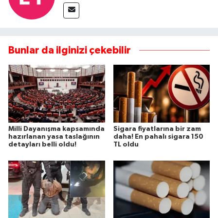
Bunlar da ilginizi çekebilir
Milli Dayanışma kapsamında
Sigara fiyatlarına bir zam
hazırlanan yasa taslağının
daha! En pahalı sigara 150
detayları belli oldu!
TL oldu