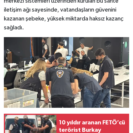
merkezi sistemleri üzerinden kurulan bu sahte
iletişim ağı sayesinde, vatandaşların güvenini
kazanan şebeke, yüksek miktarda haksız kazanç
sağladı.
10 yıldır aranan FETÖ’cü
terörist Burkay