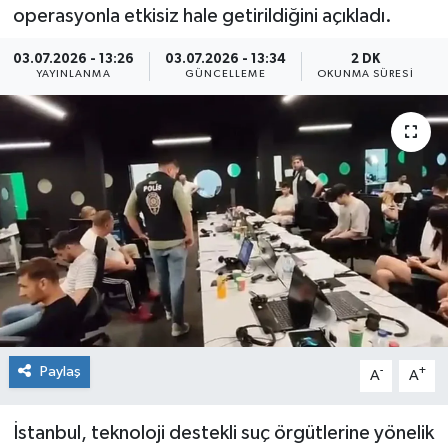
operasyonla etkisiz hale getirildiğini açıkladı.
Sağlık
03.07.2026 - 13:26
03.07.2026 - 13:34
2 DK
YAYINLANMA
GÜNCELLEME
OKUNMA SÜRESI
Siyaset
Spor
Teknoloji
Türkiye
Paylaş
-
+
A
A
İstanbul, teknoloji destekli suç örgütlerine yönelik