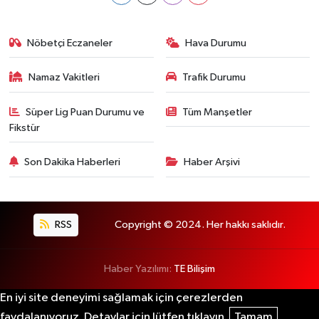
Nöbetçi Eczaneler
Hava Durumu
Namaz Vakitleri
Trafik Durumu
Süper Lig Puan Durumu ve
Tüm Manşetler
Fikstür
Son Dakika Haberleri
Haber Arşivi
RSS
Copyright © 2024. Her hakkı saklıdır.
Haber Yazılımı:
TE Bilişim
En iyi site deneyimi sağlamak için çerezlerden
faydalanıyoruz. Detaylar için lütfen tıklayın.
Tamam