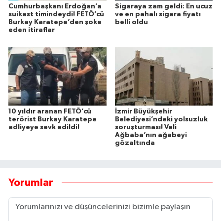
Cumhurbaşkanı Erdoğan’a
Sigaraya zam geldi: En ucuz
suikast timindeydi! FETÖ’cü
ve en pahalı sigara fiyatı
Burkay Karatepe’den şoke
belli oldu
eden itiraflar
10 yıldır aranan FETÖ’cü
İzmir Büyükşehir
terörist Burkay Karatepe
Belediyesi’ndeki yolsuzluk
adliyeye sevk edildi!
soruşturması! Veli
Ağbaba’nın ağabeyi
gözaltında
Yorumlar