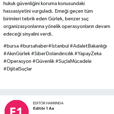
hukuk güvenliğini koruma konusundaki
hassasiyetini vurguladı. Emeği geçen tüm
birimleri tebrik eden Gürlek, benzer suç
organizasyonlarına yönelik operasyonların devam
edeceği sinyalini verdi.
#bursa #bursahaber#İstanbul #AdaletBakanlığı
#AkınGürlek #SiberDolandırıcılık #YapayZeka
#Operasyon #Güvenlik #SuçlaMücadele
#DijitalSuçlar
EDITÖR HAKKINDA
Editör 1 Aa