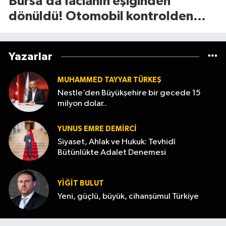
Bursa’da facianın eşiğinden
dönüldü! Otomobil kontrolden
çıkıp refüje böyle savruldu
Yazarlar
MUHAMMED TAYYAR TÜRKEŞ
Nestle’den Büyükşehire bir gecede 15
milyon dolar..
YUNUS EMRE DEMIRCI
Siyaset, Ahlak ve Hukuk: Tevhidî
Bütünlükte Adalet Denemesi
YİĞİT BULUT
Yeni, güçlü, büyük, cihanşümul Türkiye