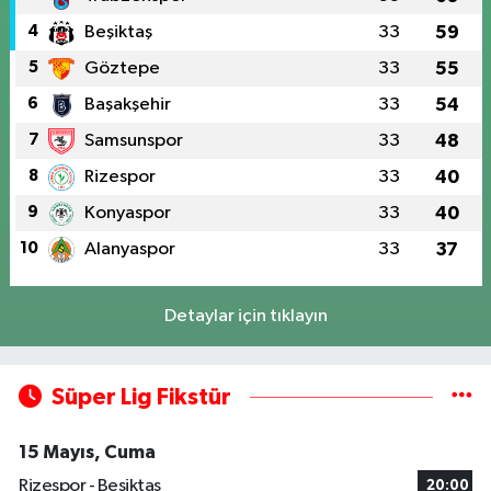
4
Beşiktaş
33
59
5
Göztepe
33
55
6
Başakşehir
33
54
7
Samsunspor
33
48
8
Rizespor
33
40
9
Konyaspor
33
40
10
Alanyaspor
33
37
Detaylar için tıklayın
Süper Lig Fikstür
15 Mayıs, Cuma
Rizespor - Beşiktaş
20:00