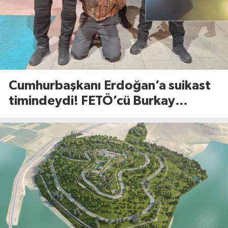
Cumhurbaşkanı Erdoğan’a suikast
timindeydi! FETÖ’cü Burkay
Karatepe’den şoke eden itiraflar