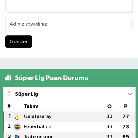
Gönder
Süper Lig Puan Durumu
Süper Lig
#
Takım
O
P
1
Galatasaray
33
77
2
Fenerbahçe
33
73
3
Trabzonspor
33
69