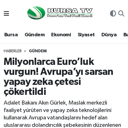
Asayiş
Nöbetçi Eczaneler
Bursa
Gündem
Ekonomi
Siyaset
Dünya
B
Bursa
Hava Durumu
Dünya
Namaz Vakitleri
HABERLER
GÜNDEM
Milyonlarca Euro’luk
Eğitim
Trafik Durumu
vurgun! Avrupa’yı sarsan
yapay zeka çetesi
Ekonomi
Süper Lig Puan Durumu ve Fikstür
çökertildi
Genel
Tüm Manşetler
Adalet Bakanı Akın Gürlek, Maslak merkezli
Gündem
Son Dakika Haberleri
faaliyet yürüten ve yapay zeka teknolojilerini
kullanarak Avrupa vatandaşlarını hedef alan
Magazin
Haber Arşivi
uluslararası dolandırıcılık şebekesinin düzenlenen