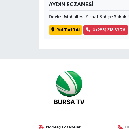
AYDIN ECZANESİ
Devlet Mahallesi Ziraat Bahçe Sokak
Yol Tarifi Al
0 (288) 318 33 76
Nöbetçi Eczaneler
H