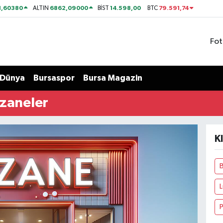
1,60380
6862,09000
14.598,00
79.591,74
ALTIN
BİST
BTC
Fot
Dünya
Bursaspor
Bursa Magazin
czaneler
K
P