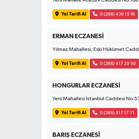
Yeni Mahalle Atatürk Caddesi No:16B 
Yol Tarifi Al
0 (288) 436 15 16
ERMAN ECZANESİ
Yılmaz Mahallesi, Eski Hükümet Cadd
Yol Tarifi Al
0 (288) 417 35 50
HONGURLAR ECZANESİ
Yeni Mahallesi İstanbul Caddesi No:5
Yol Tarifi Al
0 (288) 417 17 71
BARIŞ ECZANESİ