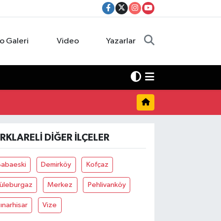
o Galeri
Video
Yazarlar
IRKLARELI DIĞER İLÇELER
Babaeski
Demirköy
Kofçaz
Lüleburgaz
Merkez
Pehlivanköy
ınarhisar
Vize