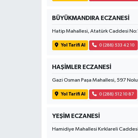
BÜYÜKMANDIRA ECZANESİ
Hatip Mahallesi, Atatürk Caddesi No:
Yol Tarifi Al
0 (288) 533 42 10
HAŞİMLER ECZANESİ
Gazi Osman Paşa Mahallesi, 597 Nolu
Yol Tarifi Al
0 (288) 512 10 87
YEŞİM ECZANESİ
Hamidiye Mahallesi Kırklareli Caddes