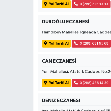
Yol Tarifi Al
0 (288) 512 93 93
DUROĞLU ECZANESİ
Hamdibey Mahallesi İğneada Caddes
Yol Tarifi Al
0 (288) 681 65 68
CAN ECZANESİ
Yeni Mahallesi, Atatürk Caddesi No:2
Yol Tarifi Al
0 (288) 436 14 39
DENİZ ECZANESİ