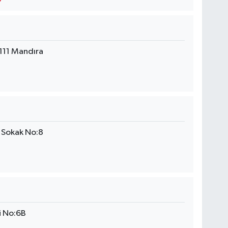
111 Mandıra
 Sokak No:8
i No:6B