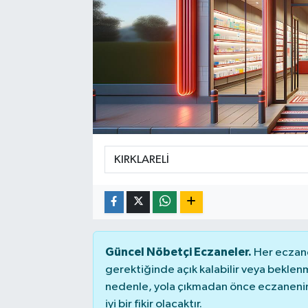
Sağlık
Siyaset
Spor
Teknoloji
Türkiye
Güncel Nöbetçi Eczaneler.
Her eczane
gerektiğinde açık kalabilir veya bekle
nedenle, yola çıkmadan önce eczanenin 
iyi bir fikir olacaktır.