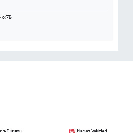
 No:7B
ava Durumu
Namaz Vakitleri