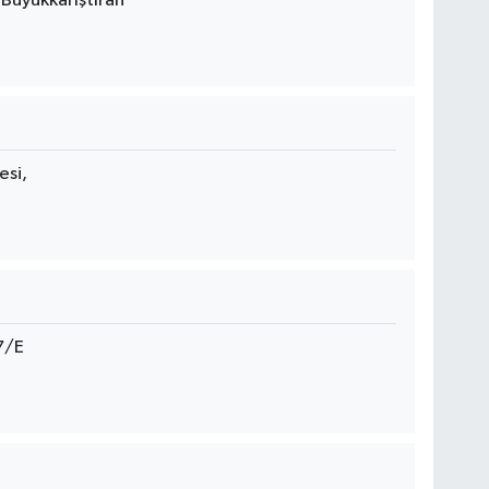
Büyükkarıştıran
esi,
7/E