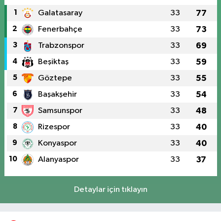
1
Galatasaray
33
77
2
Fenerbahçe
33
73
3
Trabzonspor
33
69
4
Beşiktaş
33
59
5
Göztepe
33
55
6
Başakşehir
33
54
7
Samsunspor
33
48
8
Rizespor
33
40
9
Konyaspor
33
40
10
Alanyaspor
33
37
Detaylar için tıklayın