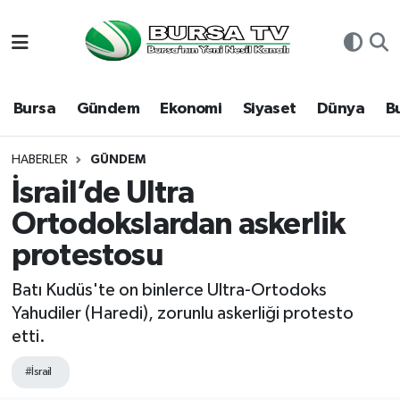
Asayiş
Nöbetçi Eczaneler
Bursa
Gündem
Ekonomi
Siyaset
Dünya
B
Bursa
Hava Durumu
Dünya
Namaz Vakitleri
HABERLER
GÜNDEM
İsrail’de Ultra
Eğitim
Trafik Durumu
Ortodokslardan askerlik
protestosu
Ekonomi
Süper Lig Puan Durumu ve Fikstür
Batı Kudüs'te on binlerce Ultra-Ortodoks
Genel
Tüm Manşetler
Yahudiler (Haredi), zorunlu askerliği protesto
etti.
Gündem
Son Dakika Haberleri
#İsrail
Magazin
Haber Arşivi