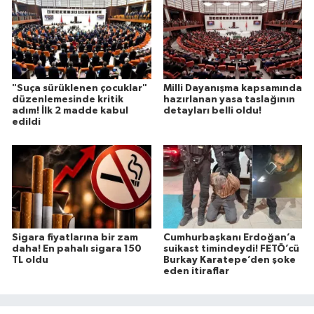
"Suça sürüklenen çocuklar"
Milli Dayanışma kapsamında
düzenlemesinde kritik
hazırlanan yasa taslağının
adım! İlk 2 madde kabul
detayları belli oldu!
edildi
Sigara fiyatlarına bir zam
Cumhurbaşkanı Erdoğan’a
daha! En pahalı sigara 150
suikast timindeydi! FETÖ’cü
TL oldu
Burkay Karatepe’den şoke
eden itiraflar