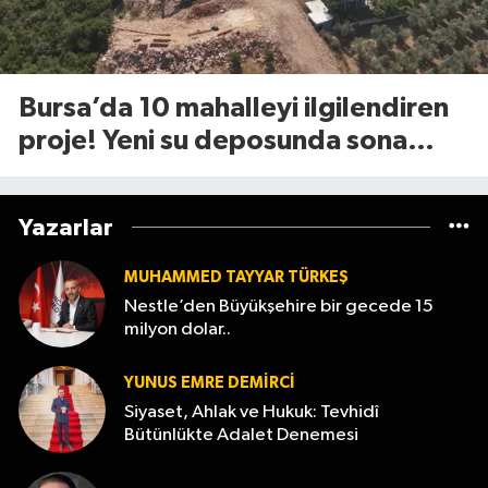
Bursa’da 10 mahalleyi ilgilendiren
proje! Yeni su deposunda sona
yaklaşıldı
Yazarlar
MUHAMMED TAYYAR TÜRKEŞ
Nestle’den Büyükşehire bir gecede 15
milyon dolar..
YUNUS EMRE DEMIRCI
Siyaset, Ahlak ve Hukuk: Tevhidî
Bütünlükte Adalet Denemesi