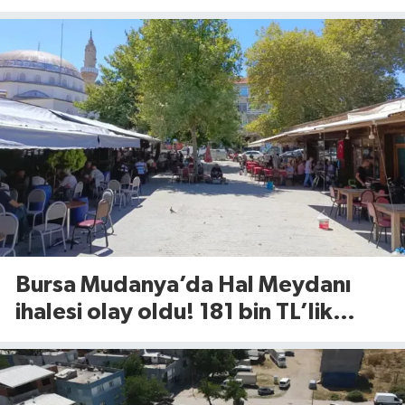
ekiplerin müdahalesiyle
söndürüldü
Bursa Mudanya’da Hal Meydanı
ihalesi olay oldu! 181 bin TL’lik
rekor kira tartışma yarattı