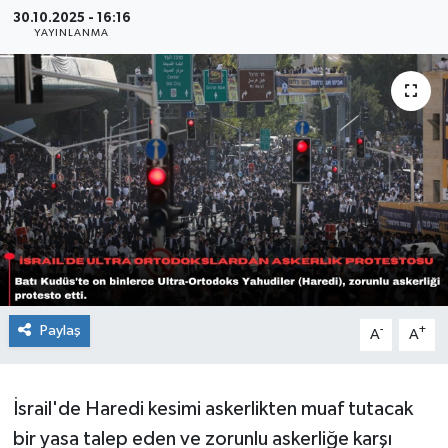
30.10.2025 - 16:16
Sağlık
YAYINLANMA
Siyaset
Spor
Teknoloji
Türkiye
Paylaş
-
+
A
A
İsrail'de Haredi kesimi askerlikten muaf tutacak
bir yasa talep eden ve zorunlu askerliğe karşı