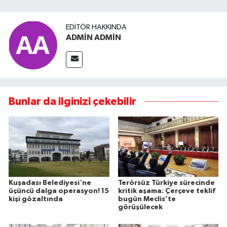
EDITÖR HAKKINDA
ADMİN ADMİN
Bunlar da ilginizi çekebilir
Kuşadası Belediyesi'ne
Terörsüz Türkiye sürecinde
üçüncü dalga operasyon! 15
kritik aşama: Çerçeve teklif
kişi gözaltında
bugün Meclis’te
görüşülecek