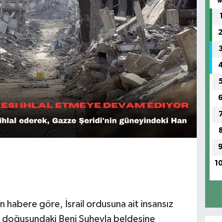
1
an habere göre, İsrail ordusuna ait insansız
n doğusundaki Beni Suheyla beldesine