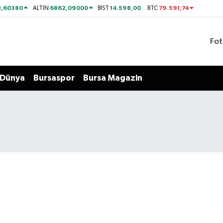
1,60380
6862,09000
14.598,00
79.591,74
ALTIN
BİST
BTC
Fot
Dünya
Bursaspor
Bursa Magazin