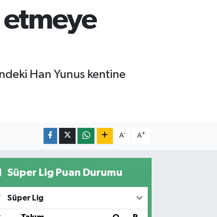
al etmeye
yindeki Han Yunus kentine
-
+
A
A
Süper Lig Puan Durumu
Süper Lig