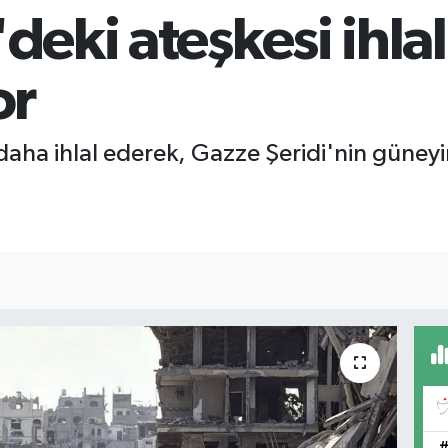
'deki ateşkesi ihl
or
ez daha ihlal ederek, Gazze Şeridi'nin güne