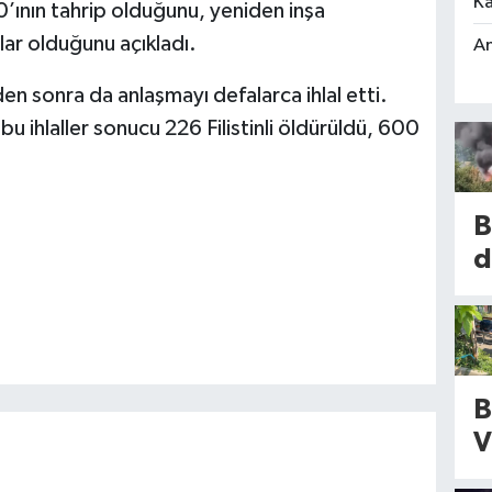
Ka
’ının tahrip olduğunu, yeniden inşa
lar olduğunu açıkladı.
An
den sonra da anlaşmayı defalarca ihlal etti.
u ihlaller sonucu 226 Filistinli öldürüldü, 600
B
d
k
t
y
n
B
O
V
a
i
a