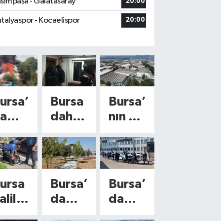
sımpaşa - Galatasaray
20:00
talyaspor - Kocaelispor
20:00
ursa’
Bursa
Bursa’
a
dahil
nın 58
orku
30
yıllık
an
ilde
devin
angı
dev
den
!
DEAŞ
piyas
ursa
Bursa’
Bursa’
tluk
opera
ayı
aliliğ
da
da
land
syonu
harek
yeşil
film
! 104
etlen