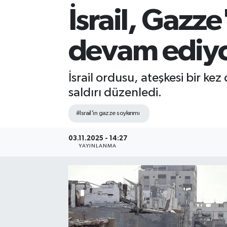
İsrail, Gazze
Sağlık
devam ediy
Siyaset
Spor
İsrail ordusu, ateşkesi bir k
saldırı düzenledi.
Teknoloji
#Israil'in gazze soykırımı
Türkiye
03.11.2025 - 14:27
YAYINLANMA