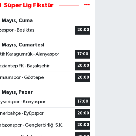
Süper Lig Fikstür
5 Mayıs, Cuma
zespor - Beşiktaş
20:00
6 Mayıs, Cumartesi
tih Karagümrük - Alanyaspor
17:00
ziantep FK - Başakşehir
20:00
msunspor - Göztepe
20:00
7 Mayıs, Pazar
yserispor - Konyaspor
17:00
nerbahçe - Eyüpspor
20:00
abzonspor - Gençlerbirliği S.K.
20:00