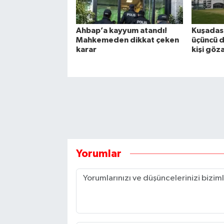
Ahbap’a kayyum atandı!
Kuşadası
Mahkemeden dikkat çeken
üçüncü d
karar
kişi göz
Yorumlar