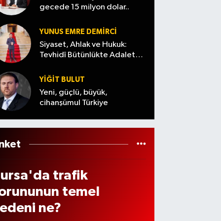
ltınd
tında
gecede 15 milyon dolar..
dato
n
ararı
akın
YUNUS EMRE DEMIRCI
onra
e
Siyaset, Ahlak ve Hukuk:
ı 15
Tevhidî Bütünlükte Adalet
ıktı
Denemesi
ünlü
YİĞİT BULUT
 süre
Yeni, güçlü, büyük,
aşla
cihanşümul Türkiye
ı
nket
ursa'da trafik
orununun temel
edeni ne?