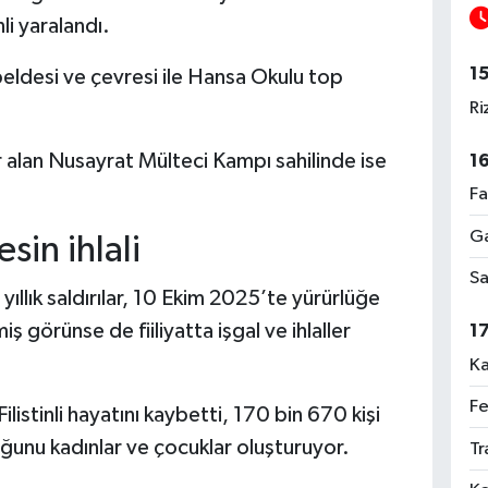
nli yaralandı.
1
ldesi ve çevresi ile Hansa Okulu top
Ri
 alan Nusayrat Mülteci Kampı sahilinde ise
1
Fa
Ga
esin ihlali
Sa
i yıllık saldırılar, 10 Ekim 2025’te yürürlüğe
 görünse de fiiliyatta işgal ve ihlaller
1
Ka
Fe
istinli hayatını kaybetti, 170 bin 670 kişi
çoğunu kadınlar ve çocuklar oluşturuyor.
Tr