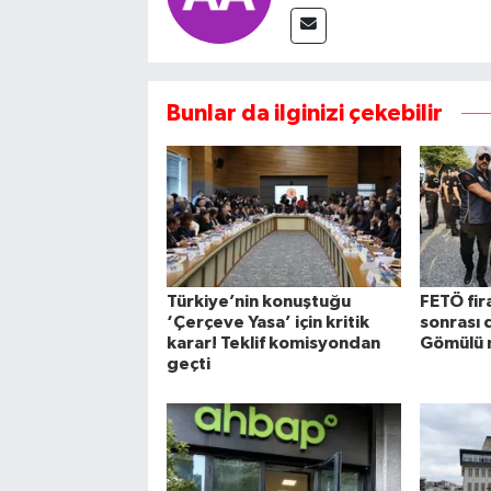
Bunlar da ilginizi çekebilir
Türkiye’nin konuştuğu
FETÖ fira
‘Çerçeve Yasa’ için kritik
sonrası 
karar! Teklif komisyondan
Gömülü 
geçti