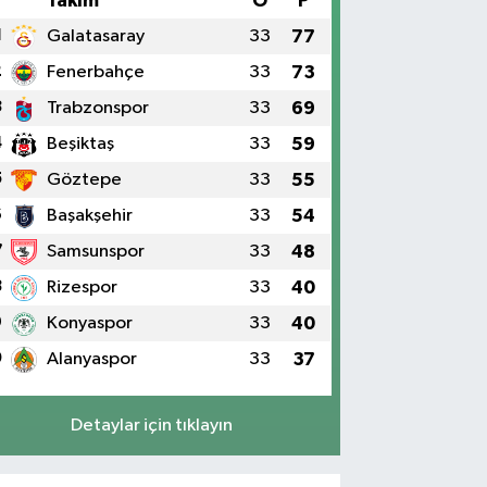
#
Takım
O
P
1
Galatasaray
33
77
2
Fenerbahçe
33
73
3
Trabzonspor
33
69
4
Beşiktaş
33
59
5
Göztepe
33
55
6
Başakşehir
33
54
7
Samsunspor
33
48
8
Rizespor
33
40
9
Konyaspor
33
40
0
Alanyaspor
33
37
Detaylar için tıklayın