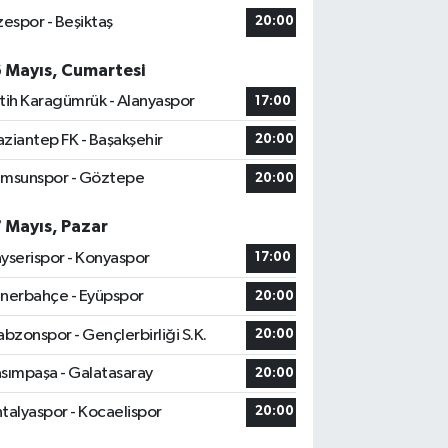
zespor - Beşiktaş
20:00
6 Mayıs, Cumartesi
tih Karagümrük - Alanyaspor
17:00
ziantep FK - Başakşehir
20:00
msunspor - Göztepe
20:00
7 Mayıs, Pazar
yserispor - Konyaspor
17:00
nerbahçe - Eyüpspor
20:00
abzonspor - Gençlerbirliği S.K.
20:00
sımpaşa - Galatasaray
20:00
talyaspor - Kocaelispor
20:00