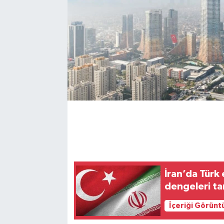
İran’da Türk
dengeleri tar
İçeriği Görünt