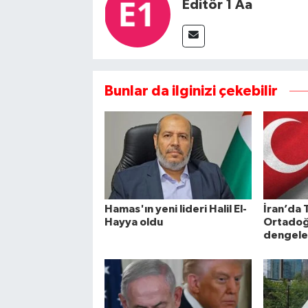
Editör 1 Aa
Bunlar da ilginizi çekebilir
Hamas'ın yeni lideri Halil El-
İran’da 
Hayya oldu
Ortadoğ
dengeler