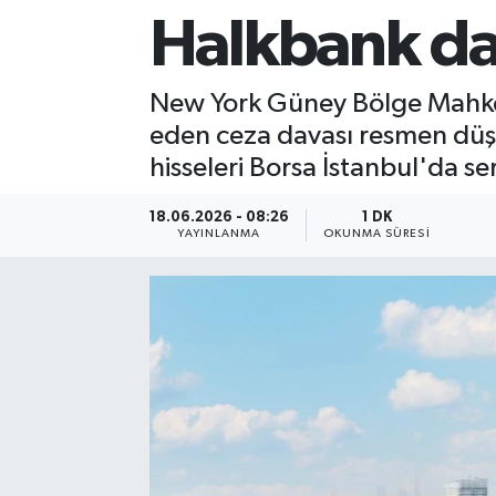
Halkbank dava
Sağlık
Siyaset
New York Güney Bölge Mahkeme
eden ceza davası resmen düş
Spor
hisseleri Borsa İstanbul'da ser
Teknoloji
18.06.2026 - 08:26
1 DK
YAYINLANMA
OKUNMA SÜRESI
Türkiye