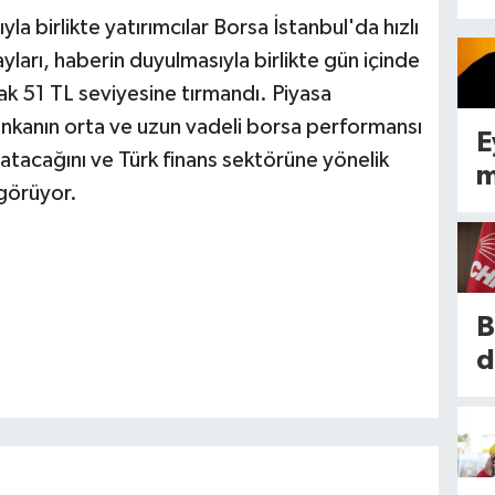
la birlikte yatırımcılar Borsa İstanbul'da hızlı
ları, haberin duyulmasıyla birlikte gün içinde
k 51 TL seviyesine tırmandı. Piyasa
nkanın orta ve uzun vadeli borsa performansı
E
ratacağını ve Türk finans sektörüne yönelik
m
ngörüyor.
b
B
y
e
B
a
d
a
C
!
d
S
a
ı
n