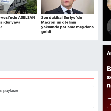
1
p
a
rvesi’nde ASELSAN
Son dakika| Suriye'de
isi dünyaya
Macron'un otelinin
f
or
yakınında patlama meydana
d
geldi
t
A
B
s
n