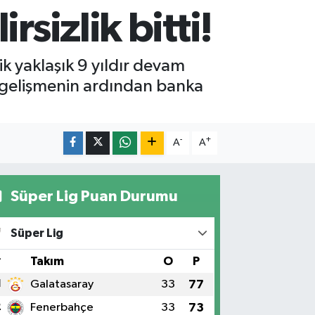
rsizlik bitti!
 yaklaşık 9 yıldır devam
 gelişmenin ardından banka
-
+
A
A
Süper Lig Puan Durumu
Süper Lig
#
Takım
O
P
1
Galatasaray
33
77
2
Fenerbahçe
33
73