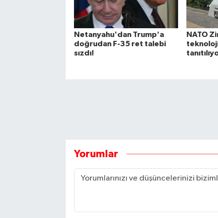
Netanyahu'dan Trump'a
NATO Zi
doğrudan F-35 ret talebi
teknoloj
sızdı!
tanıtılıy
Yorumlar