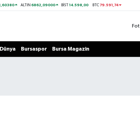
1,60380
6862,09000
14.598,00
79.591,74
ALTIN
BİST
BTC
Fot
Dünya
Bursaspor
Bursa Magazin