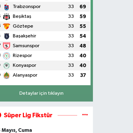
3
Trabzonspor
33
69
4
Beşiktaş
33
59
5
Göztepe
33
55
6
Başakşehir
33
54
7
Samsunspor
33
48
8
Rizespor
33
40
9
Konyaspor
33
40
0
Alanyaspor
33
37
Detaylar için tıklayın
Süper Lig Fikstür
5 Mayıs, Cuma