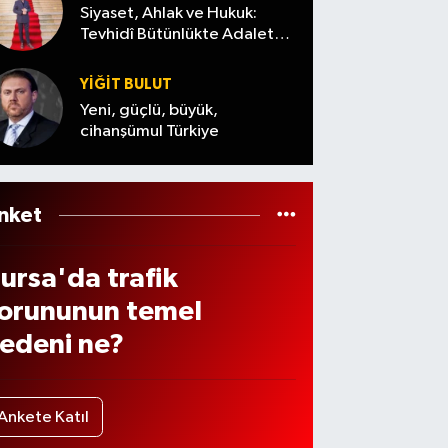
0
dı
Siyaset, Ahlak ve Hukuk:
eşin
Tevhidî Bütünlükte Adalet
Denemesi
t
YİĞİT BULUT
ırsatı
Yeni, güçlü, büyük,
ikka
cihanşümul Türkiye
 çekti
nket
ursa'da trafik
orununun temel
edeni ne?
Ankete Katıl