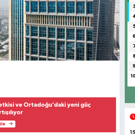
1
 etkisi ve Ortadoğu’daki yeni güç
tışılıyor
üle
1