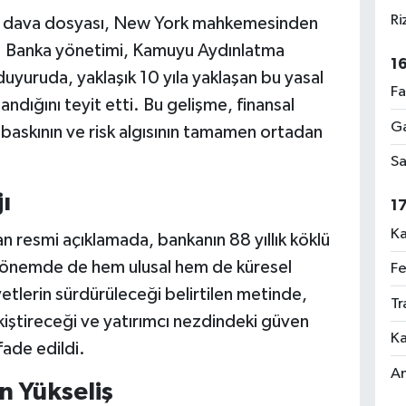
Ri
len dava dosyası, New York mahkemesinden
di. Banka yönetimi, Kamuyu Aydınlatma
1
uyuruda, yaklaşık 10 yıla yaklaşan bu yasal
Fa
pandığını teyit etti. Bu gelişme, finansal
Ga
baskının ve risk algısının tamamen ortadan
Sa
ı
1
Ka
n resmi açıklamada, bankanın 88 yıllık köklü
dönemde de hem ulusal hem de küresel
Fe
etlerin sürdürüleceği belirtilen metinde,
Tr
pekiştireceği ve yatırımcı nezdindeki güven
Ka
fade edildi.
An
n Yükseliş