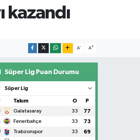
ı kazandı
-
+
A
A
Süper Lig Puan Durumu
Süper Lig
#
Takım
O
P
1
Galatasaray
33
77
2
Fenerbahçe
33
73
3
Trabzonspor
33
69