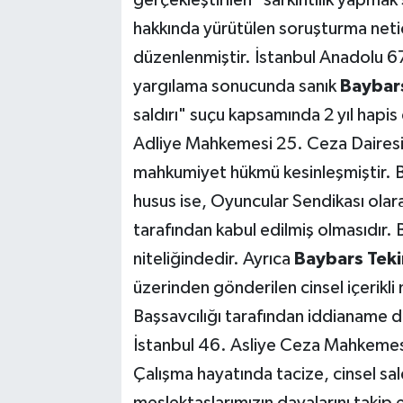
hakkında yürütülen soruşturma net
düzenlenmiştir. İstanbul Anadolu 
yargılama sonucunda sanık
Baybar
saldırı" suçu kapsamında 2 yıl hapis
Adliye Mahkemesi 25. Ceza Dairesi t
mahkumiyet hükmü kesinleşmiştir. B
husus ise, Oyuncular Sendikası ola
tarafından kabul edilmiş olmasıdır. B
niteliğindedir. Ayrıca
Baybars Teki
üzerinden gönderilen cinsel içerikli 
Başsavcılığı tarafından iddianame d
İstanbul 46. Asliye Ceza Mahkeme
Çalışma hayatında tacize, cinsel sa
meslektaşlarımızın davalarını takip 