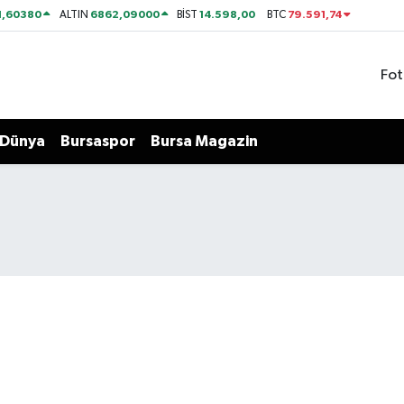
1,60380
6862,09000
14.598,00
79.591,74
ALTIN
BİST
BTC
Fot
Dünya
Bursaspor
Bursa Magazin