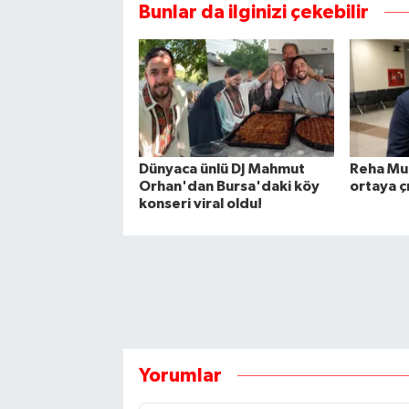
Bunlar da ilginizi çekebilir
Dünyaca ünlü DJ Mahmut
Reha Muh
Orhan'dan Bursa'daki köy
ortaya çı
konseri viral oldu!
Yorumlar