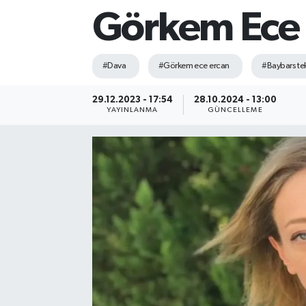
Görkem Ece E
Sağlık
Siyaset
#Dava
#Görkem ece ercan
#Baybars te
Spor
29.12.2023 - 17:54
28.10.2024 - 13:00
YAYINLANMA
GÜNCELLEME
Teknoloji
Türkiye