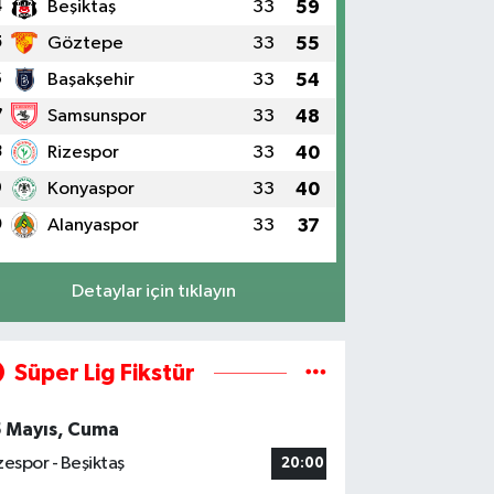
4
Beşiktaş
33
59
5
Göztepe
33
55
6
Başakşehir
33
54
7
Samsunspor
33
48
8
Rizespor
33
40
9
Konyaspor
33
40
0
Alanyaspor
33
37
Detaylar için tıklayın
Süper Lig Fikstür
5 Mayıs, Cuma
zespor - Beşiktaş
20:00