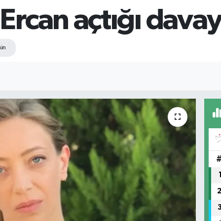
rcan açtığı davay
kin