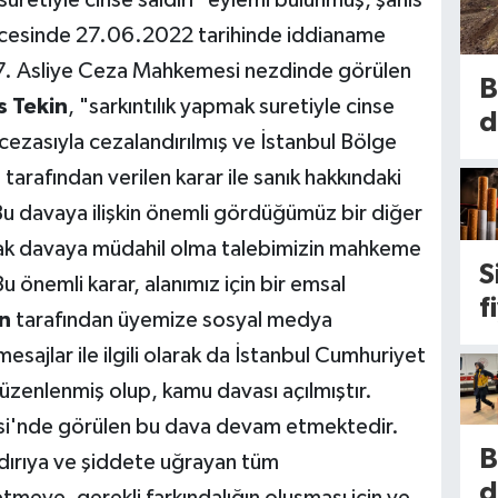
icesinde 27.06.2022 tarihinde iddianame
67. Asliye Ceza Mahkemesi nezdinde görülen
B
s Tekin
, "sarkıntılık yapmak suretiyle cinse
d
 cezasıyla cezalandırılmış ve İstanbul Bölge
k
arafından verilen karar ile sanık hakkındaki
s
u davaya ilişkin önemli gördüğümüz bir diğer
k
rak davaya müdahil olma talebimizin mahkeme
S
u önemli karar, alanımız için bir emsal
i
f
1
n
tarafından üyemize sosyal medya
a
d
mesajlar ile ilgili olarak da İstanbul Cumhuriyet
b
m
üzenlenmiş olup, kamu davası açılmıştır.
b
si'nde görülen bu dava devam etmektedir.
d
d
B
ldırıya ve şiddete uğrayan tüm
E
u
d
etmeye, gerekli farkındalığın oluşması için ve