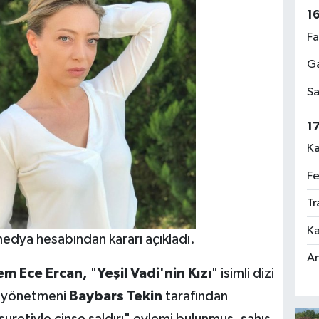
1
Fa
Ga
Sa
1
Ka
Fe
Tr
Ka
edya hesabından kararı açıkladı.
An
m Ece Ercan,
"
Yeşil Vadi'nin Kızı
" isimli dizi
tü yönetmeni
Baybars Tekin
tarafından
suretiyle cinse saldırı" eylemi bulunmuş, şahıs