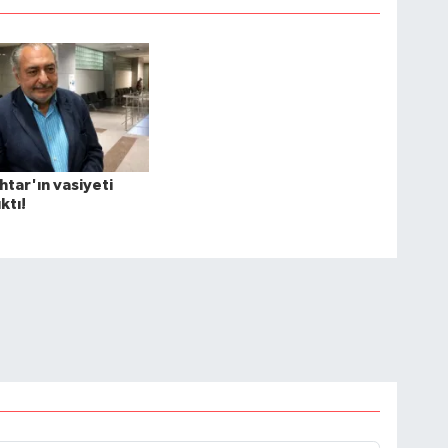
tar'ın vasiyeti
ktı!