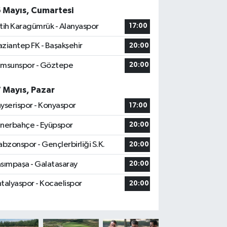
6 Mayıs, Cumartesi
tih Karagümrük - Alanyaspor
17:00
ziantep FK - Başakşehir
20:00
msunspor - Göztepe
20:00
7 Mayıs, Pazar
yserispor - Konyaspor
17:00
nerbahçe - Eyüpspor
20:00
abzonspor - Gençlerbirliği S.K.
20:00
sımpaşa - Galatasaray
20:00
talyaspor - Kocaelispor
20:00