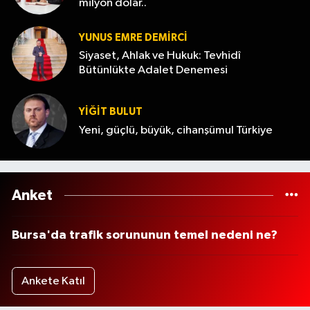
milyon dolar..
YUNUS EMRE DEMIRCI
Siyaset, Ahlak ve Hukuk: Tevhidî
Bütünlükte Adalet Denemesi
YİĞİT BULUT
Yeni, güçlü, büyük, cihanşümul Türkiye
Anket
Bursa'da trafik sorununun temel nedeni ne?
Ankete Katıl