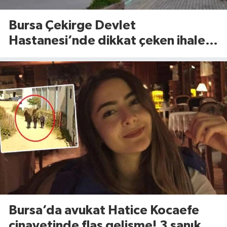
Bursa Çekirge Devlet
Hastanesi’nde dikkat çeken ihale!
11 kalem tıbbi cihaz için tarih belli
oldu
Bursa’da avukat Hatice Kocaefe
cinayetinde flaş gelişme! 3 sanık