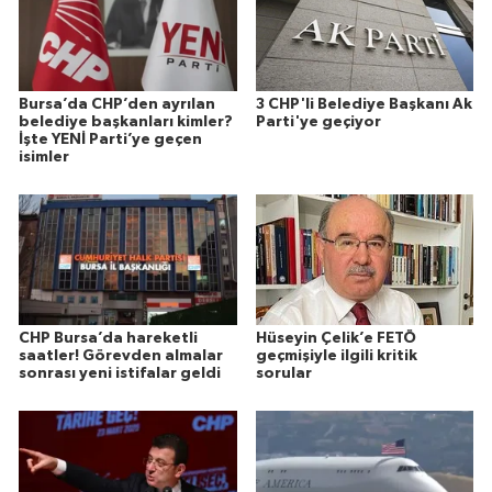
Bursa’da CHP’den ayrılan
3 CHP'li Belediye Başkanı Ak
belediye başkanları kimler?
Parti'ye geçiyor
İşte YENİ Parti’ye geçen
isimler
CHP Bursa’da hareketli
Hüseyin Çelik’e FETÖ
saatler! Görevden almalar
geçmişiyle ilgili kritik
sonrası yeni istifalar geldi
sorular