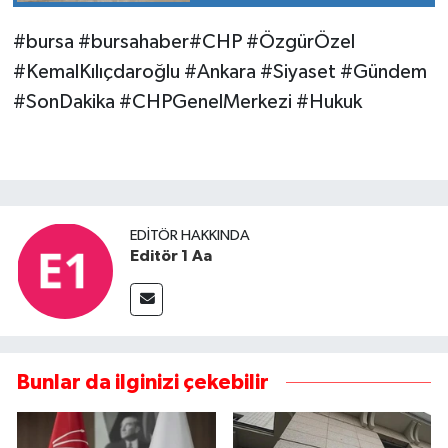
#bursa #bursahaber#CHP #ÖzgürÖzel
#KemalKılıçdaroğlu #Ankara #Siyaset #Gündem
#SonDakika #CHPGenelMerkezi #Hukuk
EDITÖR HAKKINDA
Editör 1 Aa
Bunlar da ilginizi çekebilir