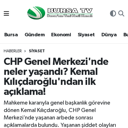
Asayiş
Nöbetçi Eczaneler
Bursa
Gündem
Ekonomi
Siyaset
Dünya
B
Bursa
Hava Durumu
Dünya
Namaz Vakitleri
HABERLER
SIYASET
CHP Genel Merkezi'nde
Eğitim
Trafik Durumu
neler yaşandı? Kemal
Kılıçdaroğlu'ndan ilk
Ekonomi
Süper Lig Puan Durumu ve Fikstür
açıklama!
Genel
Tüm Manşetler
Mahkeme kararıyla genel başkanlık görevine
Gündem
Son Dakika Haberleri
dönen Kemal Kılıçdaroğlu, CHP Genel
Merkezi’nde yaşanan arbede sonrası
Magazin
Haber Arşivi
açıklamalarda bulundu. Yaşanan şiddet olayları