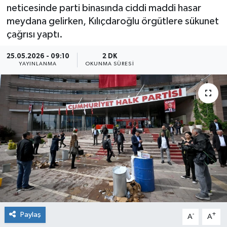
neticesinde parti binasında ciddi maddi hasar
Sağlık
meydana gelirken, Kılıçdaroğlu örgütlere sükunet
çağrısı yaptı.
Siyaset
25.05.2026 - 09:10
2 DK
YAYINLANMA
OKUNMA SÜRESI
Spor
Teknoloji
Türkiye
Paylaş
-
+
A
A