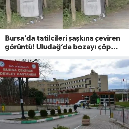
Bursa’da tatilcileri şaşkına çeviren
görüntü! Uludağ’da bozayı çöp
konteynerlerini karıştırdı