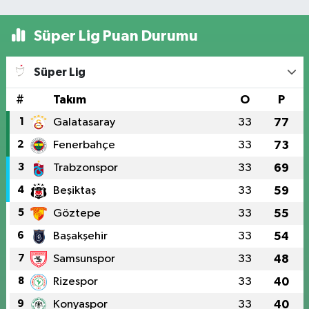
Süper Lig Puan Durumu
Süper Lig
#
Takım
O
P
1
Galatasaray
33
77
2
Fenerbahçe
33
73
3
Trabzonspor
33
69
4
Beşiktaş
33
59
5
Göztepe
33
55
6
Başakşehir
33
54
7
Samsunspor
33
48
8
Rizespor
33
40
9
Konyaspor
33
40