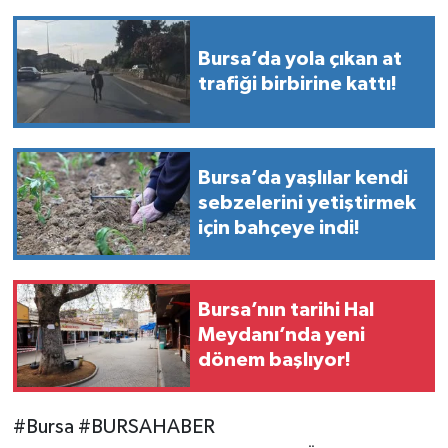
Bursa’da yola çıkan at
trafiği birbirine kattı!
Bursa’da yaşlılar kendi
sebzelerini yetiştirmek
için bahçeye indi!
Bursa’nın tarihi Hal
Meydanı’nda yeni
dönem başlıyor!
#Bursa #BURSAHABER