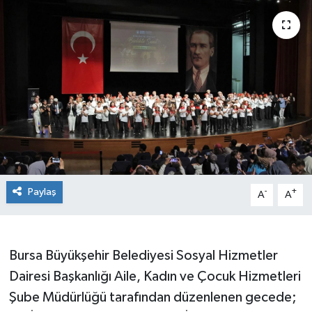
Sağlık
Siyaset
Spor
Teknoloji
Türkiye
Paylaş
-
+
A
A
Bursa Büyükşehir Belediyesi Sosyal Hizmetler
Dairesi Başkanlığı Aile, Kadın ve Çocuk Hizmetleri
Şube Müdürlüğü tarafından düzenlenen gecede;