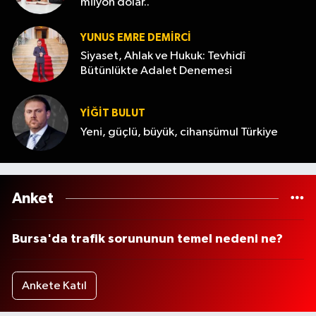
milyon dolar..
YUNUS EMRE DEMIRCI
Siyaset, Ahlak ve Hukuk: Tevhidî
Bütünlükte Adalet Denemesi
YİĞİT BULUT
Yeni, güçlü, büyük, cihanşümul Türkiye
Anket
Bursa'da trafik sorununun temel nedeni ne?
Ankete Katıl