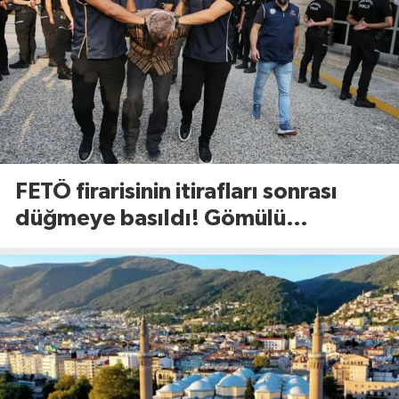
FETÖ firarisinin itirafları sonrası
düğmeye basıldı! Gömülü
mühimmat aranıyor