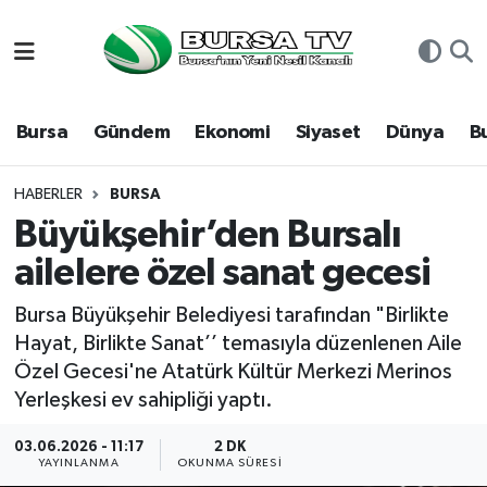
Asayiş
Nöbetçi Eczaneler
Bursa
Gündem
Ekonomi
Siyaset
Dünya
B
Bursa
Hava Durumu
Dünya
Namaz Vakitleri
HABERLER
BURSA
Büyükşehir’den Bursalı
Eğitim
Trafik Durumu
ailelere özel sanat gecesi
Ekonomi
Süper Lig Puan Durumu ve Fikstür
Bursa Büyükşehir Belediyesi tarafından "Birlikte
Hayat, Birlikte Sanat’’ temasıyla düzenlenen Aile
Genel
Tüm Manşetler
Özel Gecesi'ne Atatürk Kültür Merkezi Merinos
Yerleşkesi ev sahipliği yaptı.
Gündem
Son Dakika Haberleri
03.06.2026 - 11:17
2 DK
YAYINLANMA
OKUNMA SÜRESI
Magazin
Haber Arşivi