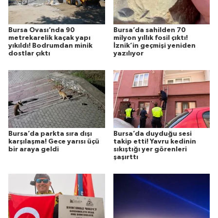
Bursa Ovası’nda 90
Bursa’da sahilden 70
metrekarelik kaçak yapı
milyon yıllık fosil çıktı!
yıkıldı! Bodrumdan minik
İznik’in geçmişi yeniden
dostlar çıktı
yazılıyor
Bursa’da parkta sıra dışı
Bursa’da duyduğu sesi
karşılaşma! Gece yarısı üçü
takip etti! Yavru kedinin
bir araya geldi
sıkıştığı yer görenleri
şaşırttı