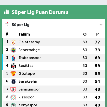
Süper Lig Puan Durumu
Süper Lig
#
Takım
O
P
1
Galatasaray
33
77
2
Fenerbahçe
33
73
3
Trabzonspor
33
69
4
Beşiktaş
33
59
5
Göztepe
33
55
6
Başakşehir
33
54
7
Samsunspor
33
48
8
Rizespor
33
40
9
Konyaspor
33
40