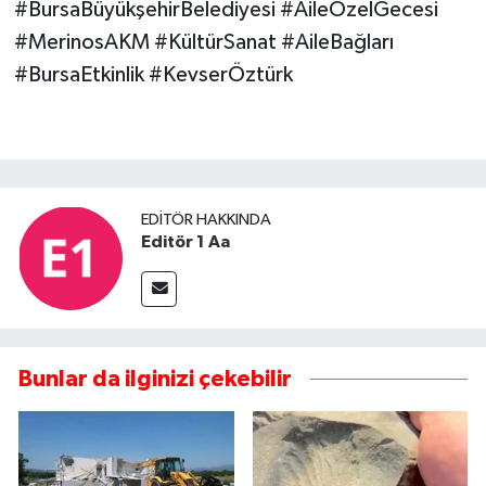
#BursaBüyükşehirBelediyesi #AileÖzelGecesi
#MerinosAKM #KültürSanat #AileBağları
#BursaEtkinlik #KevserÖztürk
EDITÖR HAKKINDA
Editör 1 Aa
Bunlar da ilginizi çekebilir