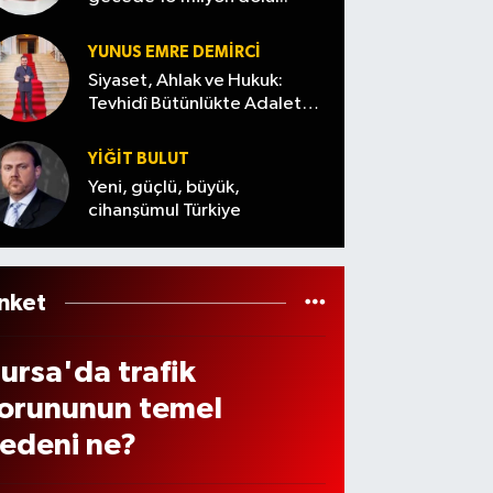
erşe
ı
os
in
mbe
avırl
2026)
fiyatl
YUNUS EMRE DEMIRCI
ünü
rı
arı
Siyaset, Ahlak ve Hukuk:
ursa
Tevhidî Bütünlükte Adalet
ikka
Denemesi
da
 çekti
YİĞİT BULUT
ava
Yeni, güçlü, büyük,
asıl
cihanşümul Türkiye
laca
?
nket
ursa'da trafik
orununun temel
edeni ne?