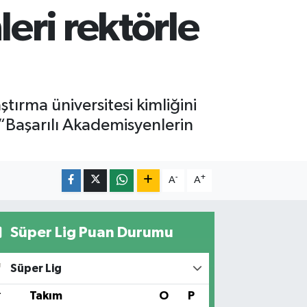
eri rektörle
ırma üniversitesi kimliğini
“Başarılı Akademisyenlerin
-
+
A
A
Süper Lig Puan Durumu
Süper Lig
#
Takım
O
P