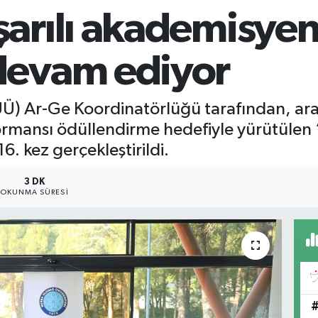
rılı akademisyenl
devam ediyor
Ü) Ar-Ge Koordinatörlüğü tarafından, araşt
rmansı ödüllendirme hedefiyle yürütülen 
6. kez gerçekleştirildi.
3 DK
OKUNMA SÜRESI