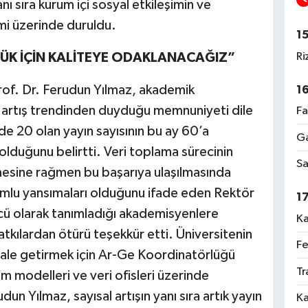
nı sıra kurum içi sosyal etkileşimin ve
emi üzerinde duruldu.
1
Ri
K İÇİN KALİTEYE ODAKLANACAĞIZ”
of. Dr. Ferudun Yılmaz, akademik
1
i artış trendinden duyduğu memnuniyeti dile
Fa
de 20 olan yayın sayısının bu ay 60’a
Ga
 olduğunu belirtti. Veri toplama sürecinin
Sa
lmesine rağmen bu başarıya ulaşılmasında
umlu yansımaları olduğunu ifade eden Rektör
1
ücü olarak tanımladığı akademisyenlere
Ka
tkılardan ötürü teşekkür etti. Üniversitenin
Fe
ale getirmek için Ar-Ge Koordinatörlüğü
Tr
 modelleri ve veri ofisleri üzerinde
dun Yılmaz, sayısal artışın yanı sıra artık yayın
Ka