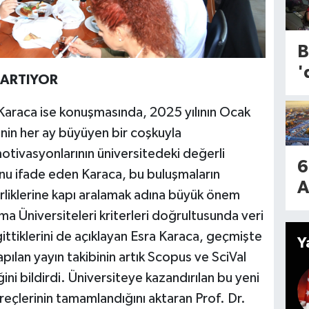
1
a
T
g
o
B
n
'
k
 ARTIYOR
2
4
p
Karaca ise konuşmasında, 2025 yılının Ocak
m
l
irinin her ay büyüyen bir coşkuyla
l
a
motivasyonlarının üniversitedeki değerli
u
6
ü
unu ifade eden Karaca, bu buluşmaların
A
s
irliklerine kapı aralamak adına büyük önem
y
o
ü
ma Üniversiteleri kriterleri doğrultusunda veri
a
B
d
gittiklerini de açıklayan Esra Karaca, geçmişte
Y
r
h
t
lan yayın takibinin artık Scopus ve SciVal
d
K
ini bildirdi. Üniversiteye kazandırılan bu yeni
m
s
süreçlerinin tamamlandığını aktaran Prof. Dr.