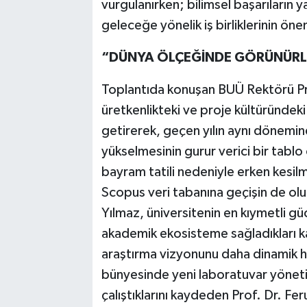
vurgulanırken; bilimsel başarıların ya
geleceğe yönelik iş birliklerinin ön
“DÜNYA ÖLÇEĞİNDE GÖRÜNÜRLÜ
Toplantıda konuşan BUÜ Rektörü Pr
üretkenlikteki ve proje kültüründek
getirerek, geçen yılın aynı dönemin
yükselmesinin gurur verici bir tablo
bayram tatili nedeniyle erken kesi
Scopus veri tabanına geçişin de ol
Yılmaz, üniversitenin en kıymetli g
akademik ekosisteme sağladıkları ka
araştırma vizyonunu daha dinamik h
bünyesinde yeni laboratuvar yönetim
çalıştıklarını kaydeden Prof. Dr. Feru