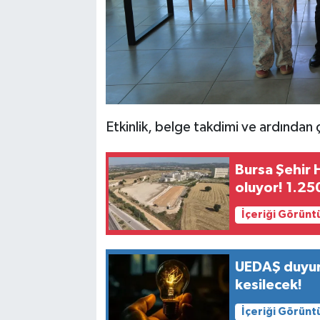
Etkinlik, belge takdimi ve ardından 
Bursa Şehir 
oluyor! 1.250
İçeriği Görünt
UEDAŞ duyurd
kesilecek!
İçeriği Görünt