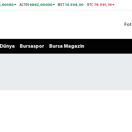
1,60380
6862,09000
14.598,00
79.591,74
ALTIN
BİST
BTC
Fot
Dünya
Bursaspor
Bursa Magazin