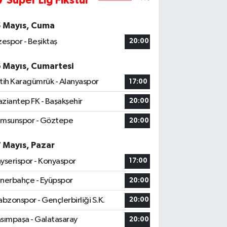
Süper Lig Fikstür
5 Mayıs, Cuma
zespor - Beşiktaş
20:00
6 Mayıs, Cumartesi
tih Karagümrük - Alanyaspor
17:00
ziantep FK - Başakşehir
20:00
msunspor - Göztepe
20:00
7 Mayıs, Pazar
yserispor - Konyaspor
17:00
nerbahçe - Eyüpspor
20:00
abzonspor - Gençlerbirliği S.K.
20:00
sımpaşa - Galatasaray
20:00