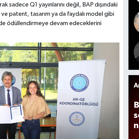
P
s
ak sadece Q1 yayınlarını değil, BAP dışındaki
t
ni ve patent, tasarım ya da faydalı model gibi
g
a
 de ödüllendirmeye devam edeceklerini
B
d
'
t
h
n
o
k
A
B
s
n