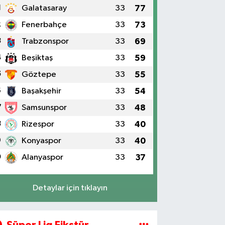
1
Galatasaray
33
77
2
Fenerbahçe
33
73
3
Trabzonspor
33
69
4
Beşiktaş
33
59
5
Göztepe
33
55
6
Başakşehir
33
54
7
Samsunspor
33
48
8
Rizespor
33
40
9
Konyaspor
33
40
0
Alanyaspor
33
37
Detaylar için tıklayın