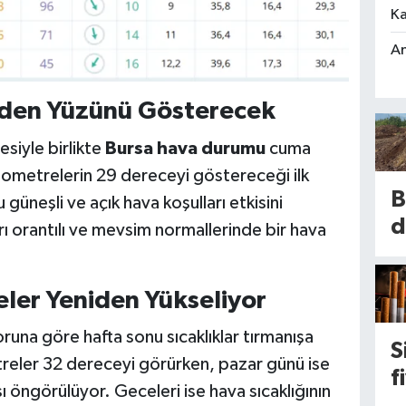
Ka
An
den Yüzünü Gösterecek
esiyle birlikte
Bursa hava durumu
cuma
mometrelerin 29 dereceyi göstereceği ilk
B
üneşli ve açık hava koşulları etkisini
d
arı orantılı ve mevsim normallerinde bir hava
k
s
ler Yeniden Yükseliyor
k
runa göre hafta sonu sıcaklıklar tırmanışa
S
i
eler 32 dereceyi görürken, pazar günü ise
f
1
 öngörülüyor. Geceleri ise hava sıcaklığının
a