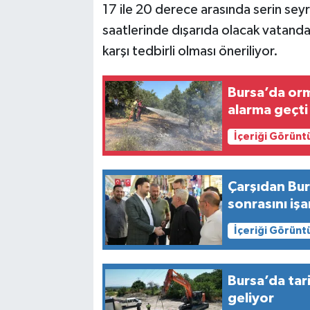
17 ile 20 derece arasında serin sey
saatlerinde dışarıda olacak vatanda
karşı tedbirli olması öneriliyor.
Bursa’da orm
alarma geçti
İçeriği Görünt
Çarşıdan Bur
sonrasını işa
İçeriği Görünt
Bursa’da tar
geliyor