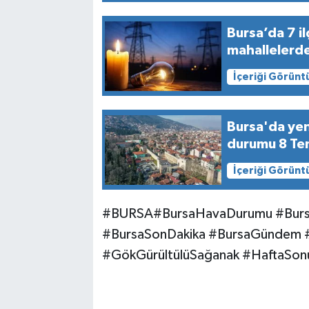
Bursa’da 7 il
mahallelerde
İçeriği Görünt
Bursa'da yen
durumu 8 T
İçeriği Görünt
#BURSA#BursaHavaDurumu #Bursa
#BursaSonDakika #BursaGündem #Y
#GökGürültülüSağanak #HaftaSo