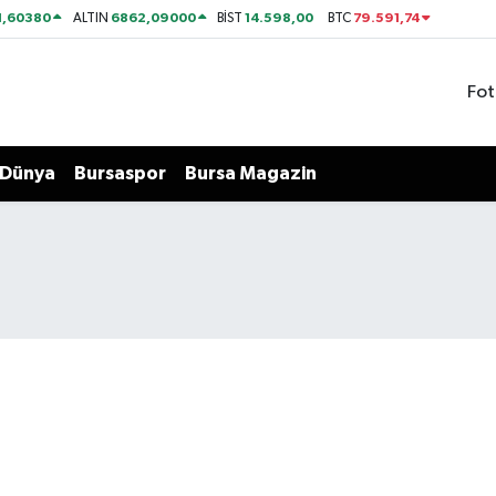
1,60380
6862,09000
14.598,00
79.591,74
ALTIN
BİST
BTC
Fot
Dünya
Bursaspor
Bursa Magazin