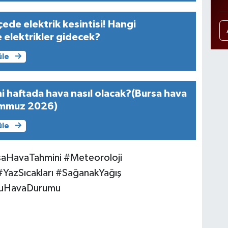
çede elektrik kesintisi! Hangi
 elektrikler gidecek?
üle
i haftada hava nasıl olacak?(Bursa hava
emmuz 2026)
üle
HavaTahmini #Meteoroloji
azSıcakları #SağanakYağış
nuHavaDurumu