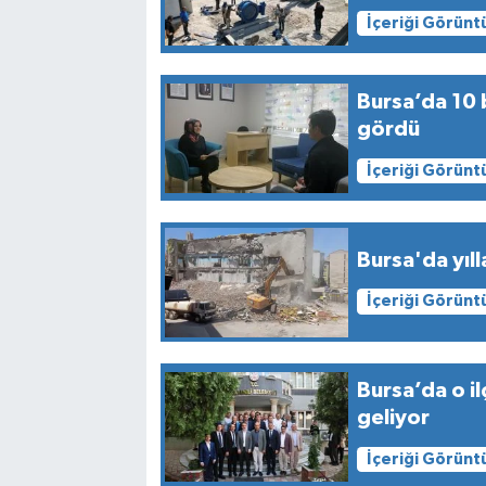
İçeriği Görünt
Bursa’da 10 b
gördü
İçeriği Görünt
Bursa'da yıll
İçeriği Görünt
Bursa’da o i
geliyor
İçeriği Görünt