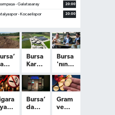
sımpaşa - Galatasaray
20:00
talyaspor - Kocaelispor
20:00
ursa’
Bursa
Bursa
a
Karac
'nın
imya
abey’
kalbin
ala 5
de 73
de
uruş
milyo
dev
ödem
n
dönüş
igara
Bursa’
Gram
yor!
liralık
üm: O
iyatl
da
ve
00
dev
15
rına
yürek
çeyre