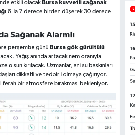
inde etkili olacak
Bursa kuvvetli sağanak
ığı
6 ila 7 derece birden düşerek 30 derece
1
da Sağanak Alarmlı
Ri
göre perşembe günü
Bursa gök gürültülü
1
alacak. Yağış anında artacak nem oranıyla
Fa
bze olsun kırılacak. Uzmanlar, ani su baskınları
Ga
şları dikkatli ve tedbirli olmaya çağırıyor.
Sa
ni ferah bir atmosfere bırakması bekleniyor.
1
Ka
Fe
Tr