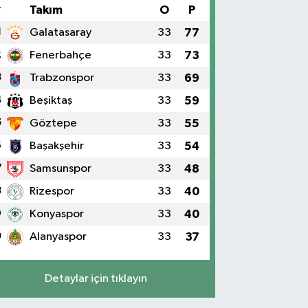
#
Takım
O
P
1
Galatasaray
33
77
2
Fenerbahçe
33
73
3
Trabzonspor
33
69
4
Beşiktaş
33
59
5
Göztepe
33
55
6
Başakşehir
33
54
7
Samsunspor
33
48
8
Rizespor
33
40
9
Konyaspor
33
40
0
Alanyaspor
33
37
Detaylar için tıklayın