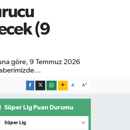
urucu
ecek (9
runa göre, 9 Temmuz 2026
i haberimizde…
-
+
A
A
Süper Lig Puan Durumu
Süper Lig