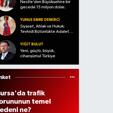
Nestle’den Büyükşehire bir
ma
zama
Kurlar
gecede 15 milyon dolar..
ürüc
uvarl
n
ı)
ndıla
gelec
YUNUS EMRE DEMIRCI
ehşe
ek?
Siyaset, Ahlak ve Hukuk:
i!
Tevhidî Bütünlükte Adalet
Denemesi
aza
YİĞİT BULUT
onra
Yeni, güçlü, büyük,
ı
cihanşümul Türkiye
avırl
rı
ikka
nket
 çekti
ursa'da trafik
orununun temel
edeni ne?