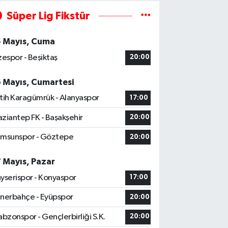
Süper Lig Fikstür
5 Mayıs, Cuma
zespor - Beşiktaş
20:00
6 Mayıs, Cumartesi
tih Karagümrük - Alanyaspor
17:00
ziantep FK - Başakşehir
20:00
msunspor - Göztepe
20:00
7 Mayıs, Pazar
yserispor - Konyaspor
17:00
nerbahçe - Eyüpspor
20:00
abzonspor - Gençlerbirliği S.K.
20:00