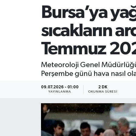
Bursa’ya ya
Sağlık
sıcakların a
Siyaset
Spor
Temmuz 202
Teknoloji
Meteoroloji Genel Müdürlüğü
Perşembe günü hava nasıl ola
Türkiye
09.07.2026 - 01:00
2 DK
YAYINLANMA
OKUNMA SÜRESI