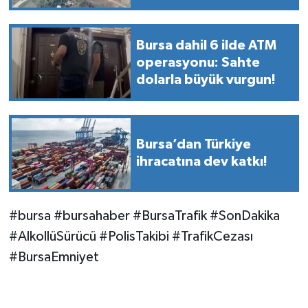
parseller!
Bursa dahil 6 ilde ATM
operasyonu: Sahte
dolarla büyük vurgun!
Bursa’dan Türkiye
ihracatına dev katkı!
#bursa #bursahaber #BursaTrafik #SonDakika
#AlkollüSürücü #PolisTakibi #TrafikCezası
#BursaEmniyet