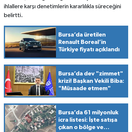
ihlallere karşı denetimlerin kararlılıkla süreceğini
belirtti.
Bursa’da üretilen
Renault Boreal’in
Türkiye fiyatı açıklandı
Bursa’da dev "zimmet"
krizi! Başkan Vekili Biba:
"Müsaade etmem"
Bursa’da 61 milyonluk
icra listesi: İşte satışa
çıkan o bölge ve