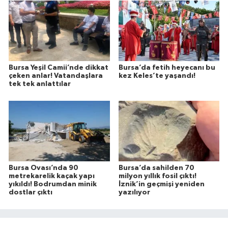
Bursa Yeşil Camii’nde dikkat
Bursa’da fetih heyecanı bu
çeken anlar! Vatandaşlara
kez Keles’te yaşandı!
tek tek anlattılar
Bursa Ovası’nda 90
Bursa’da sahilden 70
metrekarelik kaçak yapı
milyon yıllık fosil çıktı!
yıkıldı! Bodrumdan minik
İznik’in geçmişi yeniden
dostlar çıktı
yazılıyor