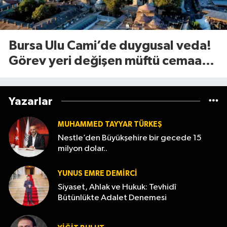
Bursa Ulu Cami’de duygusal veda!
Görev yeri değişen müftü cemaate
böyle seslendi
Yazarlar
MUHAMMED TAYYAR TÜRKEŞ
Nestle’den Büyükşehire bir gecede 15
milyon dolar..
YUNUS EMRE DEMIRCI
Siyaset, Ahlak ve Hukuk: Tevhidî
Bütünlükte Adalet Denemesi