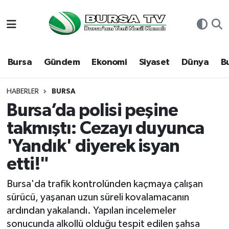
Asayiş
Nöbetçi Eczaneler
Bursa
Gündem
Ekonomi
Siyaset
Dünya
B
Bursa
Hava Durumu
Dünya
Namaz Vakitleri
HABERLER
BURSA
Bursa’da polisi peşine
Eğitim
Trafik Durumu
takmıştı: Cezayı duyunca
'Yandık' diyerek isyan
Ekonomi
Süper Lig Puan Durumu ve Fikstür
etti!"
Genel
Tüm Manşetler
Bursa'da trafik kontrolünden kaçmaya çalışan
Gündem
Son Dakika Haberleri
sürücü, yaşanan uzun süreli kovalamacanın
ardından yakalandı. Yapılan incelemeler
Magazin
Haber Arşivi
sonucunda alkollü olduğu tespit edilen şahsa