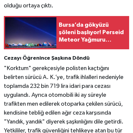
olduğu ortaya çıktı.
Bursa’da gökyüzü
şöleni başlıyor! Perseid
Meteor Yağmuru
Karacabey’den
izlenecek
Cezayı Öğrenince Şaşkına Döndü
"Korktum" gerekçesiyle polisten kaçtığını
belirten sürücü A. K.’ye, trafik ihlalleri nedeniyle
toplamda 232 bin 719 lira idari para cezası
uygulandı. Ayrıca otomobili iki ay süreyle
trafikten men edilerek otoparka çekilen sürücü,
kendisine tebliğ edilen ağır ceza karşısında
"Yandık, yandık" diyerek şaşkınlığını dile getirdi.
Yetkililer, trafik güvenliğini tehlikeye atan bu tür