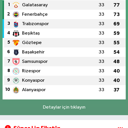
1
Galatasaray
33
77
2
Fenerbahçe
33
73
3
Trabzonspor
33
69
4
Beşiktaş
33
59
5
Göztepe
33
55
6
Başakşehir
33
54
7
Samsunspor
33
48
8
Rizespor
33
40
9
Konyaspor
33
40
10
Alanyaspor
33
37
Detaylar için tıklayın