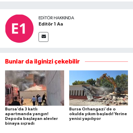
EDITÖR HAKKINDA
Editör 1 Aa
Bunlar da ilginizi çekebilir
Bursa’da 3 katlı
Bursa Orhangazi'de o
apartmanda yangın!
okulda yıkım başladı! Yerine
Depoda başlayan alevler
yenisi yapılıyor
binaya sıçradı