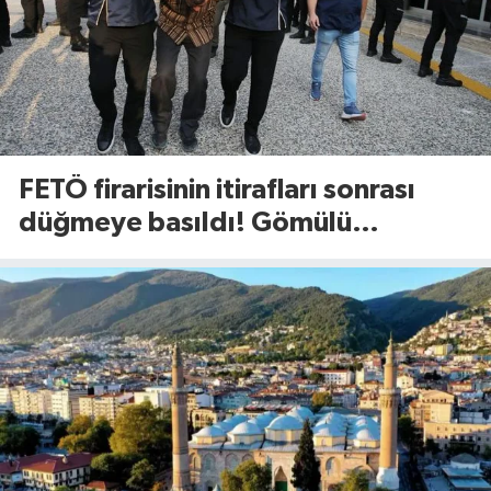
FETÖ firarisinin itirafları sonrası
düğmeye basıldı! Gömülü
mühimmat aranıyor