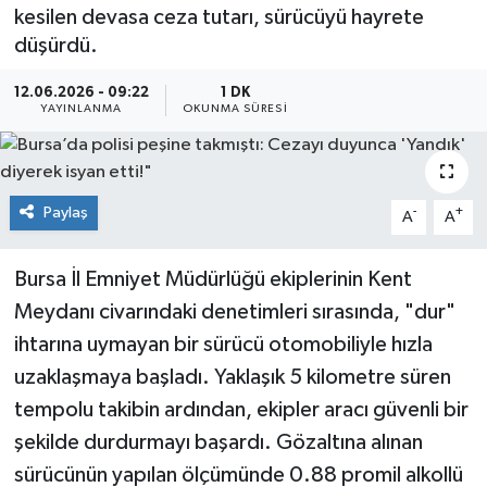
kesilen devasa ceza tutarı, sürücüyü hayrete
Sağlık
düşürdü.
Siyaset
12.06.2026 - 09:22
1 DK
YAYINLANMA
OKUNMA SÜRESI
Spor
Teknoloji
Paylaş
-
+
A
A
Türkiye
Bursa İl Emniyet Müdürlüğü ekiplerinin Kent
Meydanı civarındaki denetimleri sırasında, "dur"
ihtarına uymayan bir sürücü otomobiliyle hızla
uzaklaşmaya başladı. Yaklaşık 5 kilometre süren
tempolu takibin ardından, ekipler aracı güvenli bir
şekilde durdurmayı başardı. Gözaltına alınan
sürücünün yapılan ölçümünde 0.88 promil alkollü