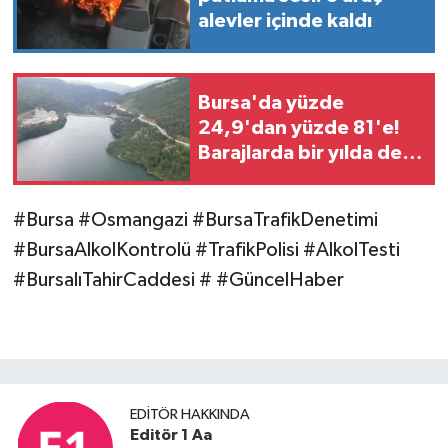
alevler içinde kaldı
Bursa'da yüzde
24,9'dan yüzde 81'e!
Barajlarda bir yılda dev
değişim
#Bursa #Osmangazi #BursaTrafikDenetimi
#BursaAlkolKontrolü #TrafikPolisi #AlkolTesti
#BursalıTahirCaddesi # #GüncelHaber
EDITÖR HAKKINDA
Editör 1 Aa