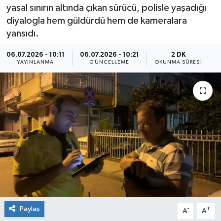
yasal sınırın altında çıkan sürücü, polisle yaşadığı
Sağlık
diyalogla hem güldürdü hem de kameralara
yansıdı.
Siyaset
06.07.2026 - 10:11
06.07.2026 - 10:21
2 DK
YAYINLANMA
GÜNCELLEME
OKUNMA SÜRESI
Spor
Teknoloji
Türkiye
Paylaş
-
+
A
A