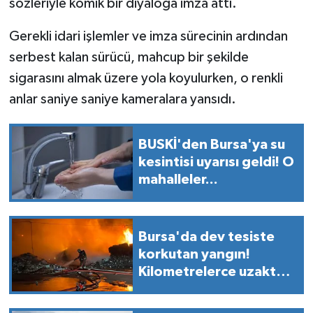
sözleriyle komik bir diyaloga imza attı.
Gerekli idari işlemler ve imza sürecinin ardından
serbest kalan sürücü, mahcup bir şekilde
sigarasını almak üzere yola koyulurken, o renkli
anlar saniye saniye kameralara yansıdı.
BUSKİ'den Bursa'ya su
kesintisi uyarısı geldi! O
mahalleler...
Bursa'da dev tesiste
korkutan yangın!
Kilometrelerce uzaktan
görüldü