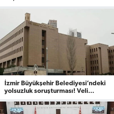
İzmir Büyükşehir Belediyesi’ndeki
yolsuzluk soruşturması! Veli
Ağbaba’nın ağabeyi gözaltında