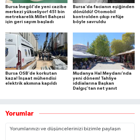
Bursa İnegöl’de yeni cazibe
Bursa’da facianın eşiğinden
merkezi yükseliyor! 451 bin
dönüldü! Otomobil
metrekarelik Millet Bahçesi
kontrolden çıkıp refüje
için geri sayım başladı
böyle savruldu
Bursa OSB’de korkutan
Mudanya Hal Meydanı’nda
kaza! İnşaat mühendisi
yeni dönem! Tahliye
elektrik akımına kapıldı
iddialarına Başkan
Dalgıç’tan net yanıt
Yorumlar