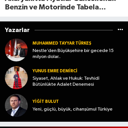
Benzin ve Motorinde Tabela
Değişti
Yazarlar
MUHAMMED TAYYAR TÜRKEŞ
Nestle’den Büyükşehire bir gecede 15
milyon dolar..
YUNUS EMRE DEMIRCI
Siyaset, Ahlak ve Hukuk: Tevhidî
Bütünlükte Adalet Denemesi
YİĞİT BULUT
Yeni, güçlü, büyük, cihanşümul Türkiye