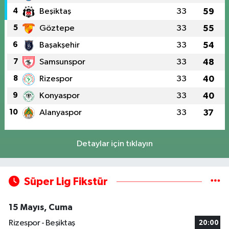
4
Beşiktaş
33
59
5
Göztepe
33
55
6
Başakşehir
33
54
7
Samsunspor
33
48
8
Rizespor
33
40
9
Konyaspor
33
40
10
Alanyaspor
33
37
Detaylar için tıklayın
Süper Lig Fikstür
15 Mayıs, Cuma
Rizespor - Beşiktaş
20:00