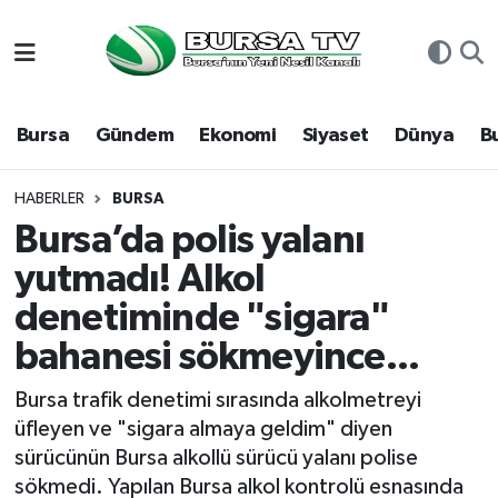
Asayiş
Nöbetçi Eczaneler
Bursa
Gündem
Ekonomi
Siyaset
Dünya
B
Bursa
Hava Durumu
Dünya
Namaz Vakitleri
HABERLER
BURSA
Bursa’da polis yalanı
Eğitim
Trafik Durumu
yutmadı! Alkol
denetiminde "sigara"
Ekonomi
Süper Lig Puan Durumu ve Fikstür
bahanesi sökmeyince...
Genel
Tüm Manşetler
Bursa trafik denetimi sırasında alkolmetreyi
Gündem
Son Dakika Haberleri
üfleyen ve "sigara almaya geldim" diyen
sürücünün Bursa alkollü sürücü yalanı polise
Magazin
Haber Arşivi
sökmedi. Yapılan Bursa alkol kontrolü esnasında