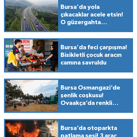
Bursa'da yola
çıkacaklar acele etsin!
O güzergahta
sürücülere kritik uyarı
geldi
Bursa'da feci çarpışma!
Bisikletli çocuk aracın
camına savruldu
Bursa Osmangazi’de
şenlik coşkusu!
Ovaakça’da renkli
görüntüler
Bursa’da otoparkta
patlama sesi! 3 araç