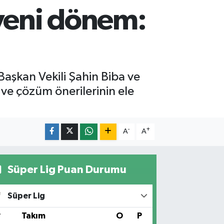
yeni dönem:
aşkan Vekili Şahin Biba ve
 ve çözüm önerilerinin ele
-
+
A
A
Süper Lig Puan Durumu
Süper Lig
#
Takım
O
P