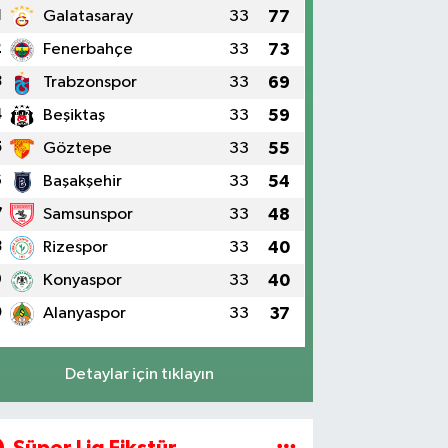
1
Galatasaray
33
77
2
Fenerbahçe
33
73
3
Trabzonspor
33
69
4
Beşiktaş
33
59
5
Göztepe
33
55
6
Başakşehir
33
54
7
Samsunspor
33
48
8
Rizespor
33
40
9
Konyaspor
33
40
0
Alanyaspor
33
37
Detaylar için tıklayın