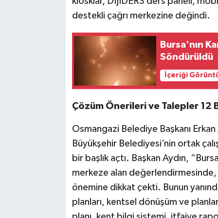
kiosklar, DİJİDERS ders paneli, mo
destekli çağrı merkezine değindi.
Bursa'nın Ka
Söndürüldü
İçeriği Görünt
Çözüm Önerileri ve Talepler 12 
Osmangazi Belediye Başkanı Erkan 
Büyükşehir Belediyesi’nin ortak çalı
bir başlık açtı. Başkan Aydın, “Burs
merkeze alan değerlendirmesinde, 
önemine dikkat çekti. Bunun yanınd
planları, kentsel dönüşüm ve planla
planı, kent bilgi sistemi, itfaiye rapo