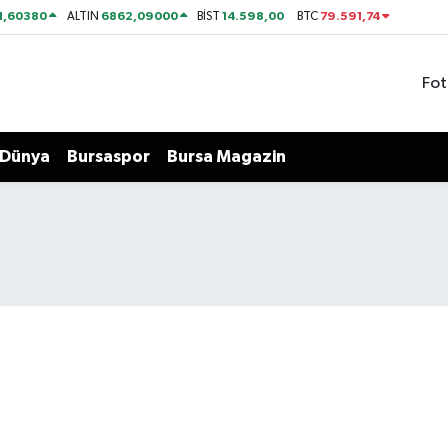
1,60380
6862,09000
14.598,00
79.591,74
ALTIN
BİST
BTC
Fot
Dünya
Bursaspor
Bursa Magazin