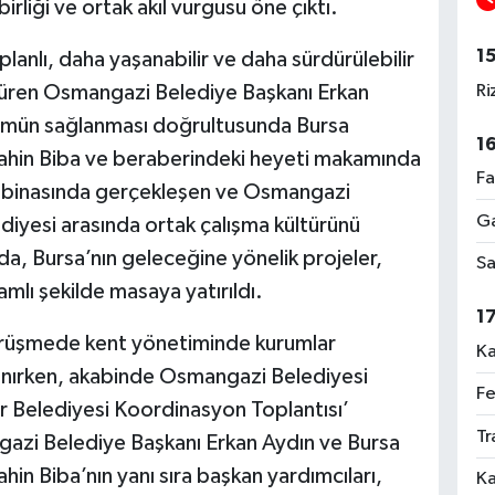
birliği ve ortak akıl vurgusu öne çıktı.
1
anlı, daha yaşanabilir ve daha sürdürülebilir
Ri
rdüren Osmangazi Belediye Başkanı Erkan
ümün sağlanması doğrultusunda Bursa
1
Şahin Biba ve beraberindeki heyeti makamında
Fa
a binasında gerçekleşen ve Osmangazi
Ga
diyesi arasında ortak çalışma kültürünü
, Bursa’nın geleceğine yönelik projeler,
Sa
amlı şekilde masaya yatırıldı.
1
görüşmede kent yönetiminde kurumlar
Ka
ulanırken, akabinde Osmangazi Belediyesi
Fe
r Belediyesi Koordinasyon Toplantısı’
Tr
ngazi Belediye Başkanı Erkan Aydın ve Bursa
hin Biba’nın yanı sıra başkan yardımcıları,
Ka