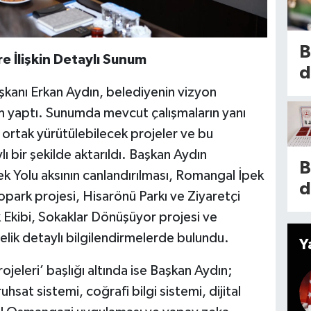
b
g
o
o
B
e İlişkin Detaylı Sunum
s
d
P
h
kanı Erkan Aydın, belediyenin vizyon
e
s
um yaptı. Sunumda mevcut çalışmaların yanı
t
2
e ortak yürütülebilecek projeler ve bu
c
i
lı bir şekilde aktarıldı. Başkan Aydın
g
B
s
İpek Yolu aksının canlandırılması, Romangal İpek
k
d
k
park projesi, Hisarönü Parkı ve Ziyaretçi
o
t
is
Ekibi, Sokaklar Dönüşüyor projesi ve
a
e
E
elik detaylı bilgilendirmelerde bulundu.
Y
p
n
ı
Projeleri’ başlığı altında ise Başkan Aydın;
m
y
hsat sistemi, coğrafi bilgi sistemi, dijital
l