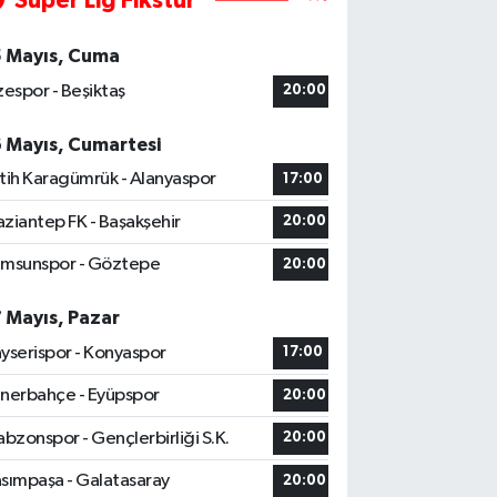
Süper Lig Fikstür
5 Mayıs, Cuma
zespor - Beşiktaş
20:00
6 Mayıs, Cumartesi
tih Karagümrük - Alanyaspor
17:00
ziantep FK - Başakşehir
20:00
msunspor - Göztepe
20:00
7 Mayıs, Pazar
yserispor - Konyaspor
17:00
nerbahçe - Eyüpspor
20:00
abzonspor - Gençlerbirliği S.K.
20:00
sımpaşa - Galatasaray
20:00