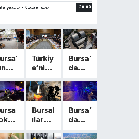
talyaspor - Kocaelispor
20:00
ursa’
Türkiy
Bursa’
ın
e’nin
da
arihi
konuş
ezber
al
tuğu
bozan
Meyd
‘Çerç
mimar
nı’nd
eve
i! 120
ursa
Bursal
Bursa’
 yeni
Yasa’
metre
okak
ılar
da
öne
için
kareli
arınd
dikka
feci
m
kritik
k cami
 film
t!
moto