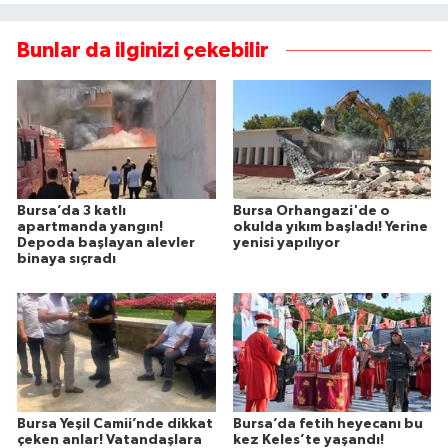
Bunlar da ilginizi çekebilir
Bursa’da 3 katlı
Bursa Orhangazi'de o
apartmanda yangın!
okulda yıkım başladı! Yerine
Depoda başlayan alevler
yenisi yapılıyor
binaya sıçradı
Bursa Yeşil Camii’nde dikkat
Bursa’da fetih heyecanı bu
çeken anlar! Vatandaşlara
kez Keles’te yaşandı!