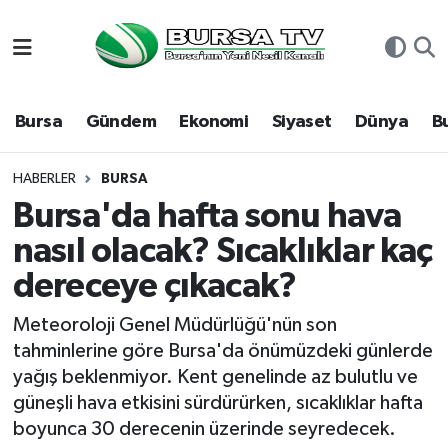
Asayiş
Nöbetçi Eczaneler
Bursa
Gündem
Ekonomi
Siyaset
Dünya
B
Bursa
Hava Durumu
Dünya
Namaz Vakitleri
HABERLER
BURSA
Bursa'da hafta sonu hava
Eğitim
Trafik Durumu
nasıl olacak? Sıcaklıklar kaç
dereceye çıkacak?
Ekonomi
Süper Lig Puan Durumu ve Fikstür
Meteoroloji Genel Müdürlüğü'nün son
Genel
Tüm Manşetler
tahminlerine göre Bursa'da önümüzdeki günlerde
yağış beklenmiyor. Kent genelinde az bulutlu ve
Gündem
Son Dakika Haberleri
güneşli hava etkisini sürdürürken, sıcaklıklar hafta
boyunca 30 derecenin üzerinde seyredecek.
Magazin
Haber Arşivi