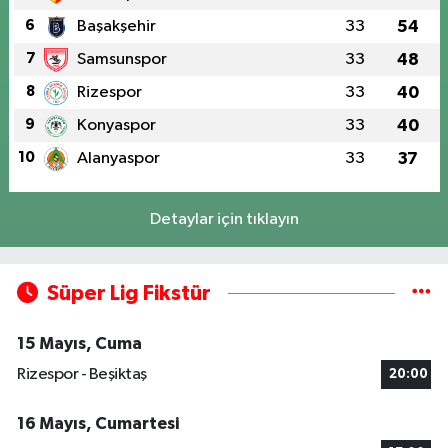
6
Başakşehir
33
54
7
Samsunspor
33
48
8
Rizespor
33
40
9
Konyaspor
33
40
10
Alanyaspor
33
37
Detaylar için tıklayın
Süper Lig Fikstür
15 Mayıs, Cuma
Rizespor - Beşiktaş
20:00
16 Mayıs, Cumartesi