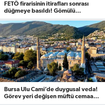
FETÖ firarisinin itirafları sonrası
düğmeye basıldı! Gömülü
mühimmat aranıyor
Bursa Ulu Cami’de duygusal veda!
Görev yeri değişen müftü cemaate
böyle seslendi