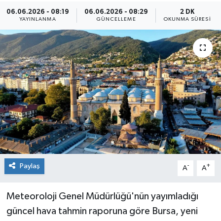
06.06.2026 - 08:19
06.06.2026 - 08:29
2 DK
Sağlık
YAYINLANMA
GÜNCELLEME
OKUNMA SÜRESI
Siyaset
Spor
Teknoloji
Türkiye
Paylaş
-
+
A
A
Meteoroloji Genel Müdürlüğü'nün yayımladığı
güncel hava tahmin raporuna göre Bursa, yeni