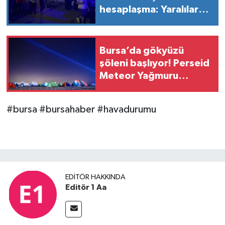
hesaplaşma: Yaralılar
var!
Bursa’da gökyüzü
şöleni başlıyor! Perseid
Meteor Yağmuru
Karacabey’den
izlenecek
#bursa #bursahaber #havadurumu
EDITÖR HAKKINDA
Editör 1 Aa