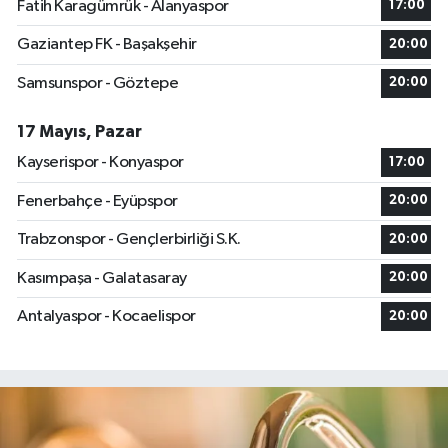
Fatih Karagümrük - Alanyaspor
17:00
Gaziantep FK - Başakşehir
20:00
Samsunspor - Göztepe
20:00
17 Mayıs, Pazar
Kayserispor - Konyaspor
17:00
Fenerbahçe - Eyüpspor
20:00
Trabzonspor - Gençlerbirliği S.K.
20:00
Kasımpaşa - Galatasaray
20:00
Antalyaspor - Kocaelispor
20:00