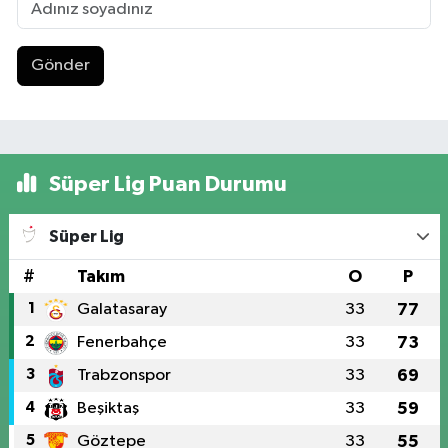
Gönder
Süper Lig Puan Durumu
Süper Lig
#
Takım
O
P
1
Galatasaray
33
77
2
Fenerbahçe
33
73
3
Trabzonspor
33
69
4
Beşiktaş
33
59
5
Göztepe
33
55