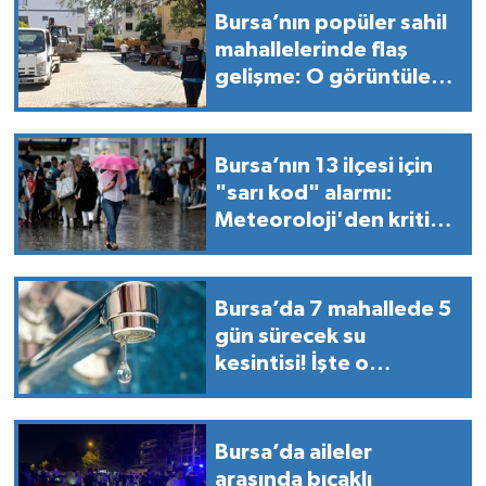
Bursa’nın popüler sahil
mahallelerinde flaş
gelişme: O görüntüler
tek tek kaldırılıyor!
Bursa’nın 13 ilçesi için
"sarı kod" alarmı:
Meteoroloji'den kritik
uyarı!
Bursa’da 7 mahallede 5
gün sürecek su
kesintisi! İşte o
bölgeler...
Bursa’da aileler
arasında bıçaklı