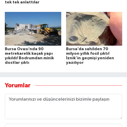
tek tek anlattılar
Bursa Ovası’nda 90
Bursa’da sahilden 70
metrekarelik kaçak yapı
milyon yıllık fosil çıktı!
yıkıldı! Bodrumdan minik
İznik’in geçmişi yeniden
dostlar çıktı
yazılıyor
Yorumlar