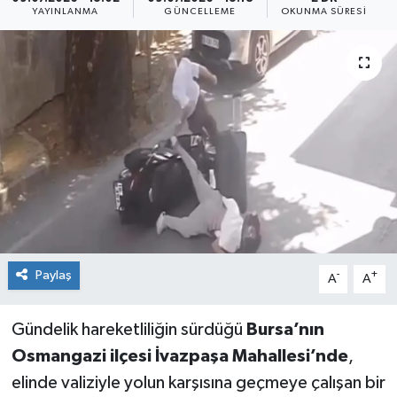
YAYINLANMA
GÜNCELLEME
OKUNMA SÜRESI
Sağlık
Siyaset
Spor
Teknoloji
Türkiye
Paylaş
-
+
A
A
Gündelik hareketliliğin sürdüğü
Bursa’nın
Osmangazi ilçesi İvazpaşa Mahallesi’nde
,
elinde valiziyle yolun karşısına geçmeye çalışan bir