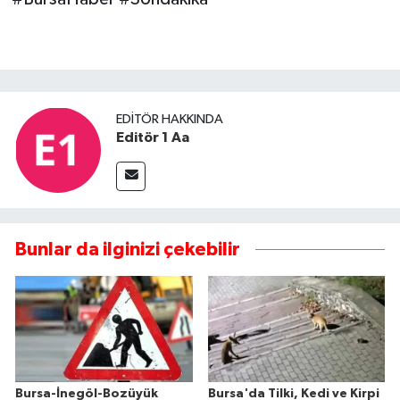
EDITÖR HAKKINDA
Editör 1 Aa
Bunlar da ilginizi çekebilir
Bursa-İnegöl-Bozüyük
Bursa'da Tilki, Kedi ve Kirpi