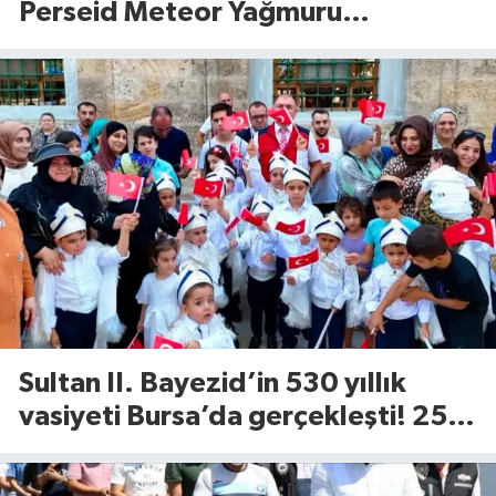
Perseid Meteor Yağmuru
Karacabey’den izlenecek
Sultan II. Bayezid’in 530 yıllık
vasiyeti Bursa’da gerçekleşti! 25
çocuk için Tophane’de sünnet
şöleni