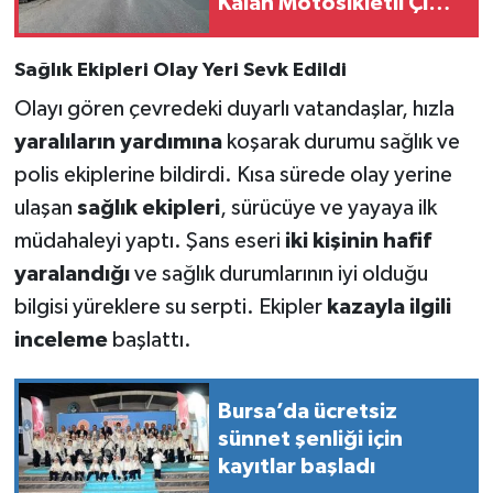
Kalan Motosikletli Çift
Ölümden Döndü
Sağlık Ekipleri Olay Yeri Sevk Edildi
Olayı gören çevredeki duyarlı vatandaşlar, hızla
yaralıların yardımına
koşarak durumu sağlık ve
polis ekiplerine bildirdi. Kısa sürede olay yerine
ulaşan
sağlık ekipleri
, sürücüye ve yayaya ilk
müdahaleyi yaptı. Şans eseri
iki kişinin hafif
yaralandığı
ve sağlık durumlarının iyi olduğu
bilgisi yüreklere su serpti. Ekipler
kazayla ilgili
inceleme
başlattı.
Bursa’da ücretsiz
sünnet şenliği için
kayıtlar başladı