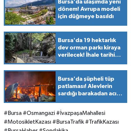
Bursa'da ulaşımda yeni
dönem! Avrupa modeli
için düğmeye basıldı
Bursa'da 19 hektarlık
dev orman parkı kiraya
verilecek! İhale tarihi
belli oldu
Bursa'da şüpheli tüp
patlaması! Alevlerin
sardığı barakadan acı
haber geldi
#Bursa #Osmangazi #İvazpaşaMahallesi
#MotosikletKazası #BursaTrafik #TrafikKazası
#BursaHaber #Sondakika