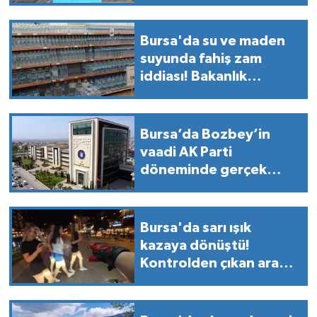
Bursa'da su ve maden
suyunda fahiş zam
iddiası! Bakanlık
harekete geçti
Bursa’da Bozbey’in
vaadi AK Parti
döneminde gerçek
oldu!
Bursa'da sarı ışık
kazaya dönüştü!
Kontrolden çıkan araç
yayaların arasına daldı