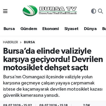
Asayiş
Nöbetçi Eczaneler
Bursa
Gündem
Ekonomi
Siyaset
Dünya
B
Bursa
Hava Durumu
Dünya
Namaz Vakitleri
HABERLER
BURSA
Bursa’da elinde valiziyle
Eğitim
Trafik Durumu
karşıya geçiyordu! Devrilen
motosiklet dehşet saçtı
Ekonomi
Süper Lig Puan Durumu ve Fikstür
Bursa’nın Osmangazi ilçesinde valiziyle yolun
Genel
Tüm Manşetler
karşısına geçmeye çalışan yayaya çarpmamak
istese de kaçamayarak devrilen motosiklet kazası
Gündem
Son Dakika Haberleri
güvenlik kamerasına yansıdı.
Magazin
Haber Arşivi
09.07.2026 - 15:02
09.07.2026 - 15:18
2 DK