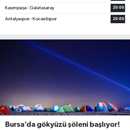
Kasımpaşa - Galatasaray
20:00
Antalyaspor - Kocaelispor
20:00
Bursa’da gökyüzü şöleni başlıyor!