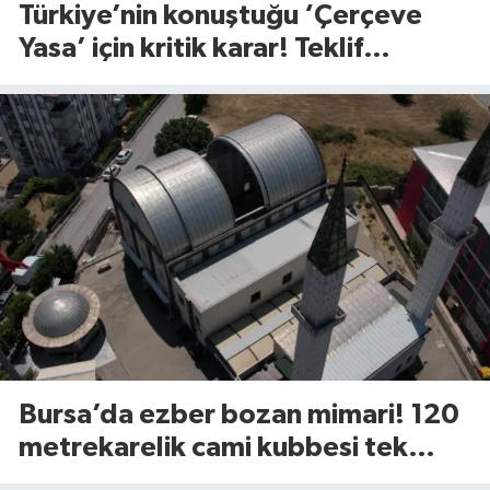
Türkiye’nin konuştuğu ‘Çerçeve
Yasa’ için kritik karar! Teklif
komisyondan geçti
Bursa’da ezber bozan mimari! 120
metrekarelik cami kubbesi tek
tuşla açılıyor