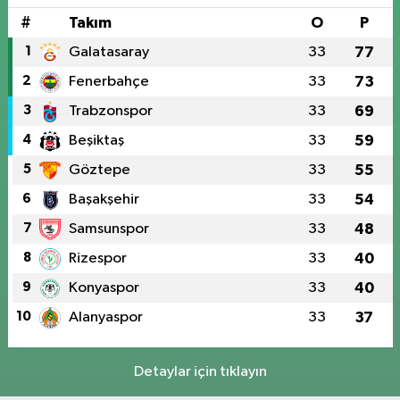
#
Takım
O
P
1
Galatasaray
33
77
2
Fenerbahçe
33
73
3
Trabzonspor
33
69
4
Beşiktaş
33
59
5
Göztepe
33
55
6
Başakşehir
33
54
7
Samsunspor
33
48
8
Rizespor
33
40
9
Konyaspor
33
40
10
Alanyaspor
33
37
Detaylar için tıklayın