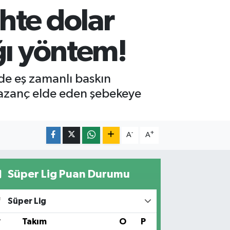
hte dolar
ğı yöntem!
lde eş zamanlı baskın
kazanç elde eden şebekeye
-
+
A
A
Süper Lig Puan Durumu
Süper Lig
#
Takım
O
P