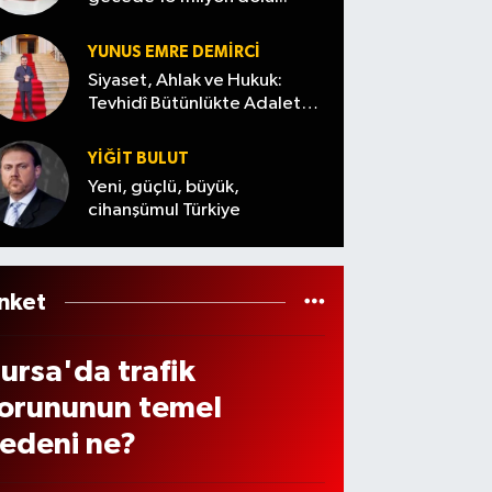
afta
rı…
Ağust
a 3
os
YUNUS EMRE DEMIRCI
ün
2026
Siyaset, Ahlak ve Hukuk:
alışa
Tevhidî Bütünlükte Adalet
Denemesi
aklar
YİĞİT BULUT
Yeni, güçlü, büyük,
ünlü
cihanşümul Türkiye
.375
L
nket
ödem
ursa'da trafik
apıla
orununun temel
ak
edeni ne?