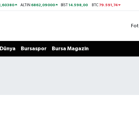
1,60380
6862,09000
14.598,00
79.591,74
ALTIN
BİST
BTC
Fot
Dünya
Bursaspor
Bursa Magazin