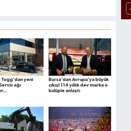
 Togg’dan yeni
Bursa’dan Avrupa’ya büyük
Servis ağı
çıkış! 114 yıllık dev marka o
r...
kulüple anlaştı