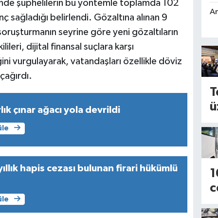
sinde şüphelilerin bu yöntemle toplamda 102
An
ç sağladığı belirlendi. Gözaltına alınan 9
 soruşturmanın seyrine göre yeni gözaltıların
ileri, dijital finansal suçlara karşı
ini vurgulayarak, vatandaşları özellikle döviz
çağırdı.
T
ü
lık çınar ağacı yola devrildi
T
üle
e
s
n
ıllık hapis cezası bulunan firari hükümlü
1
k
c
a
üle
t
a
n