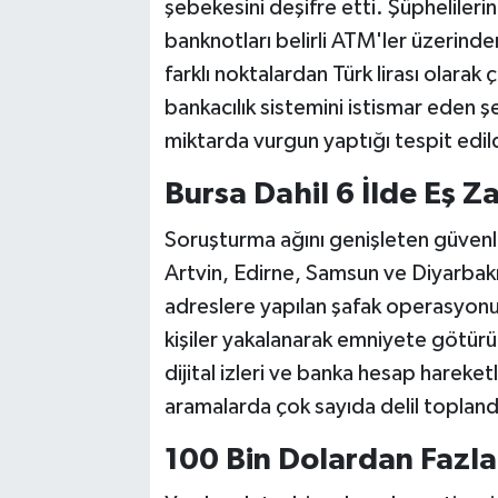
şebekesini deşifre etti. Şüphelileri
banknotları belirli ATM'ler üzerinden
farklı noktalardan Türk lirası olarak ç
bankacılık sistemini istismar eden
miktarda vurgun yaptığı tespit edild
Bursa Dahil 6 İlde Eş 
Soruşturma ağını genişleten güvenlik
Artvin, Edirne, Samsun ve Diyarbak
adreslere yapılan şafak operasyonu
kişiler yakalanarak emniyete götür
dijital izleri ve banka hesap hareket
aramalarda çok sayıda delil topland
100 Bin Dolardan Fazl