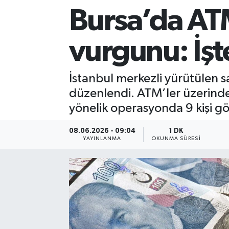
Bursa’da ATM
Sağlık
vurgunu: İşt
Siyaset
Spor
İstanbul merkezli yürütülen s
düzenlendi. ATM’ler üzerinde
Teknoloji
yönelik operasyonda 9 kişi göz
Türkiye
08.06.2026 - 09:04
1 DK
YAYINLANMA
OKUNMA SÜRESI