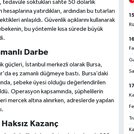
n, tedavüle soktukları sahte 50 dolarlık
 hesaplarına yatırdıkları, ardından bu tutarları
1
ektikleri anlaşıldı. Güvenlik açıklarını kullanarak
Ri
 şebekenin, bu yöntemle kısa sürede büyük
i.
1
Fa
Zamanlı Darbe
Ga
 güçleri, İstanbul merkezli olarak Bursa,
Sa
ır'da eş zamanlı düğmeye bastı. Bursa’daki
nda, şebeke üyesi olduğu değerlendirilen
1
üldü. Operasyon kapsamında, şüphelilerin
Ka
leri mercek altına alınırken, adreslerde yapılan
Fe
ı.
Tr
a Haksız Kazanç
Ka