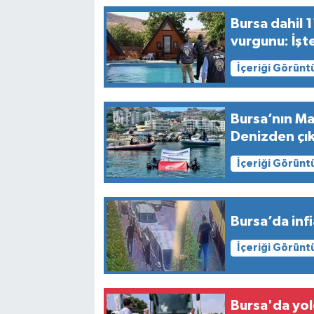
Bursa dahil 
vurgunu: İşt
İçeriği Görünt
Bursa’nın Ma
Denizden çık
İçeriği Görünt
Bursa’da infi
İçeriği Görünt
Bursa'da yol