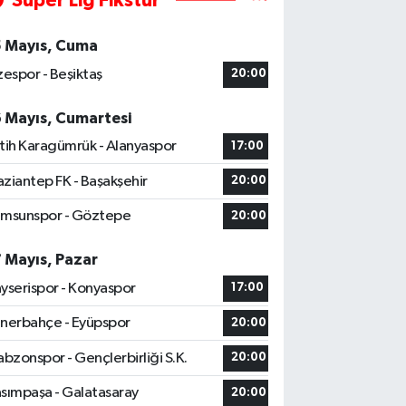
Süper Lig Fikstür
5 Mayıs, Cuma
zespor - Beşiktaş
20:00
6 Mayıs, Cumartesi
tih Karagümrük - Alanyaspor
17:00
ziantep FK - Başakşehir
20:00
msunspor - Göztepe
20:00
7 Mayıs, Pazar
yserispor - Konyaspor
17:00
nerbahçe - Eyüpspor
20:00
abzonspor - Gençlerbirliği S.K.
20:00
sımpaşa - Galatasaray
20:00