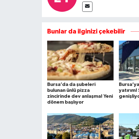
Bunlar da ilginizi çekebilir
Bursa’da da şubeleri
Bursa’ya
bulunan ünlü pizza
yatırım! 
zincirinde dev anlaşma! Yeni
genişliyo
dönem başlıyor