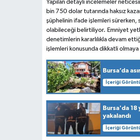
Yapılan detaylı incelemeler netice
bin 750 dolar tutarında haksız kazan
şüphelinin ifade işlemleri sürerken,
olabileceği belirtiliyor. Emniyet yetkil
denetimlerin kararlılıkla devam ettiğ
işlemleri konusunda dikkatli olmaya 
Bursa’da asır
İçeriği Görünt
Bursa'da 18 y
yakalandı
İçeriği Görünt