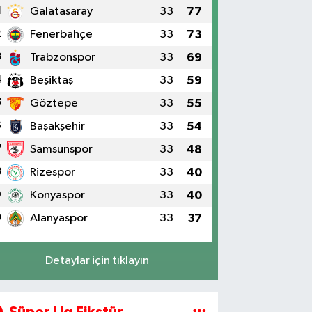
1
Galatasaray
33
77
2
Fenerbahçe
33
73
3
Trabzonspor
33
69
4
Beşiktaş
33
59
5
Göztepe
33
55
6
Başakşehir
33
54
7
Samsunspor
33
48
8
Rizespor
33
40
9
Konyaspor
33
40
0
Alanyaspor
33
37
Detaylar için tıklayın