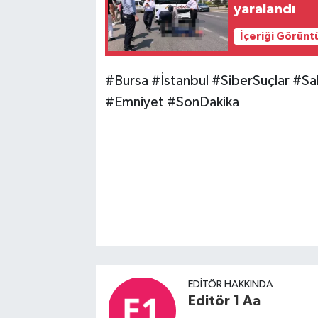
yaralandı
İçeriği Görünt
#Bursa #İstanbul #SiberSuçlar #S
#Emniyet #SonDakika
EDITÖR HAKKINDA
Editör 1 Aa