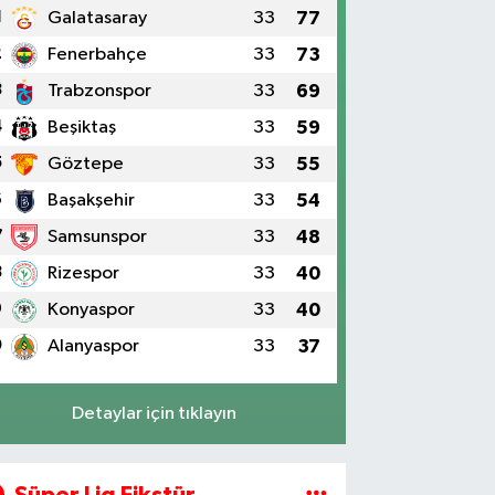
1
Galatasaray
33
77
2
Fenerbahçe
33
73
3
Trabzonspor
33
69
4
Beşiktaş
33
59
5
Göztepe
33
55
6
Başakşehir
33
54
7
Samsunspor
33
48
8
Rizespor
33
40
9
Konyaspor
33
40
0
Alanyaspor
33
37
Detaylar için tıklayın