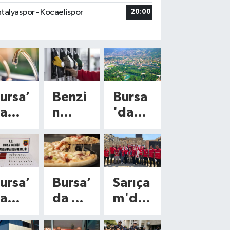
talyaspor - Kocaelispor
20:00
ursa’
Benzi
Bursa
a
n
'da
afta
fiyatl
bugün
onu
arına
hava
yeni
duru
lçede
zam
mu
ursa’
Bursa’
Sarıça
u
geliyo
nasıl
a
da da
m'da
esint
r!
olaca
arihi
şubel
n
i!
Tabel
k?
ser
eri
Türkiy