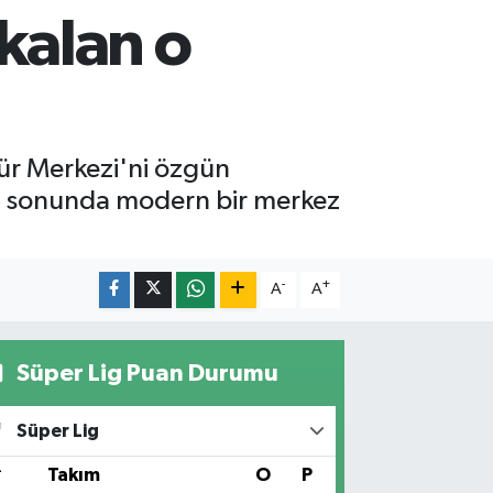
kalan o
tür Merkezi'ni özgün
 yıl sonunda modern bir merkez
-
+
A
A
Süper Lig Puan Durumu
Süper Lig
#
Takım
O
P