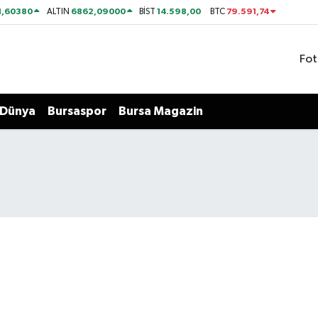
1,60380
6862,09000
14.598,00
79.591,74
ALTIN
BİST
BTC
Fot
Dünya
Bursaspor
Bursa Magazin