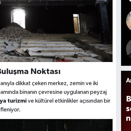
G
y
d
e
m
c
a
b
 Buluşma Noktası
s
d
A
anıyla dikkat çeken merkez, zemin ve iki
psamında binanın çevresine uygulanan peyzaj
B
a turizmi
ve kültürel etkinlikler açısından bir
s
fleniyor.
n