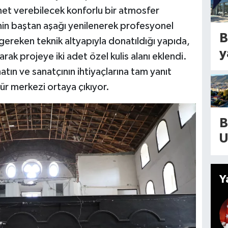
E
met verebilecek konforlu bir atmosfer
p
n
in baştan aşağı yenilenerek profesyonel
ı
m
B
 gereken teknik altyapıyla donatıldığı yapıda,
y
l
y
arak projeye iki adet özel kulis alanı eklendi.
a
b
T
tın ve sanatçının ihtiyaçlarına tam yanıt
k
o
d
ür merkezi ortaya çıkıyor.
2
(
y
s
A
y
e
B
o
m
g
U
2
S
d
C
a
d
g
Y
d
i
s
v