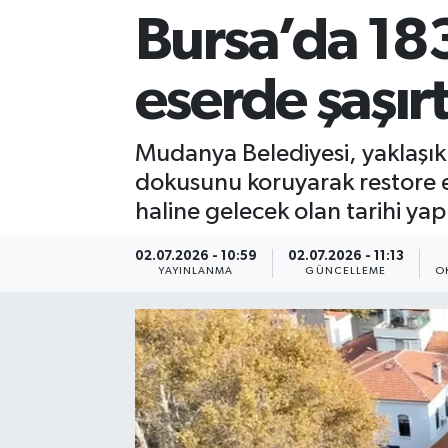
Bursa’da 18
Sağlık
eserde şaşır
Siyaset
Spor
Mudanya Belediyesi, yaklaşık
dokusunu koruyarak restore ed
Teknoloji
haline gelecek olan tarihi yap
Türkiye
02.07.2026 - 10:59
02.07.2026 - 11:13
YAYINLANMA
GÜNCELLEME
O