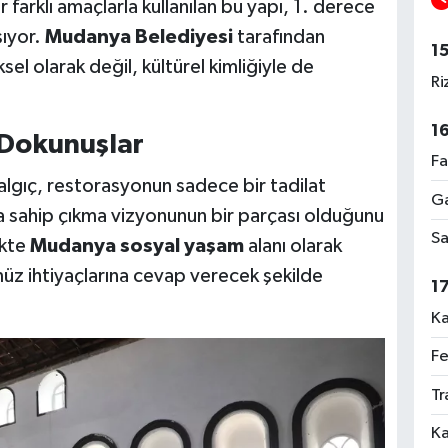
r farklı amaçlarla kullanılan bu yapı, 1. derece
şıyor.
Mudanya Belediyesi
tarafından
1
sel olarak değil, kültürel kimliğiyle de
Ri
1
 Dokunuşlar
Fa
gıç, restorasyonun sadece bir tadilat
Ga
na sahip çıkma vizyonunun bir parçası olduğunu
Sa
ikte
Mudanya sosyal yaşam
alanı olarak
ümüz ihtiyaçlarına cevap verecek şekilde
1
Ka
Fe
Tr
Ka