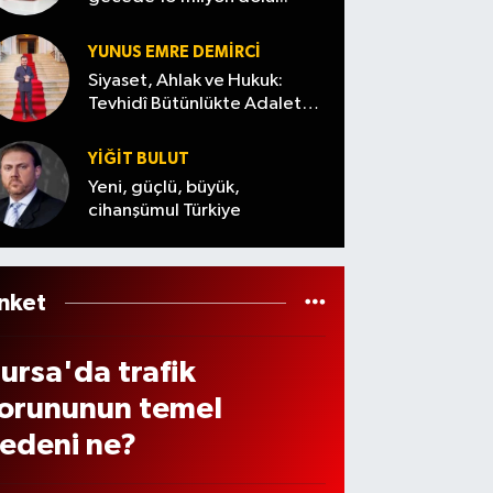
örev
anlaşt
mühi
eri
ı
mmat
YUNUS EMRE DEMIRCI
eğiş
aranıy
Siyaset, Ahlak ve Hukuk:
n
Tevhidî Bütünlükte Adalet
or
Denemesi
üftü
YİĞİT BULUT
ema
Yeni, güçlü, büyük,
te
cihanşümul Türkiye
öyle
eslen
i
nket
ursa'da trafik
orununun temel
edeni ne?