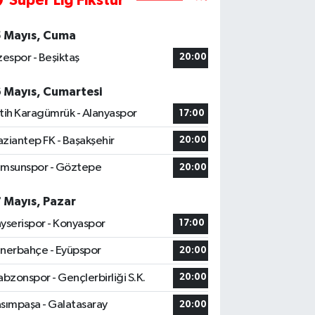
Süper Lig Fikstür
5 Mayıs, Cuma
zespor - Beşiktaş
20:00
6 Mayıs, Cumartesi
tih Karagümrük - Alanyaspor
17:00
ziantep FK - Başakşehir
20:00
msunspor - Göztepe
20:00
7 Mayıs, Pazar
yserispor - Konyaspor
17:00
nerbahçe - Eyüpspor
20:00
abzonspor - Gençlerbirliği S.K.
20:00
sımpaşa - Galatasaray
20:00