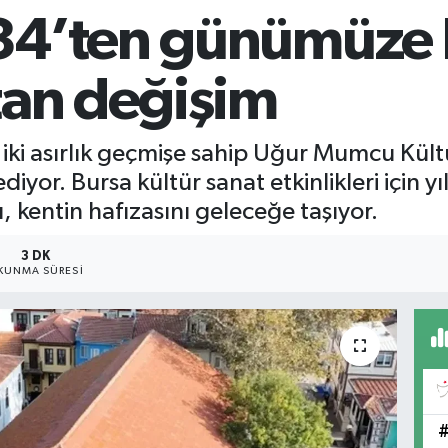
34’ten günümüze 
tan değişim
 iki asırlık geçmişe sahip Uğur Mumcu Kül
iyor. Bursa kültür sanat etkinlikleri için
ı, kentin hafızasını geleceğe taşıyor.
3 DK
KUNMA SÜRESI