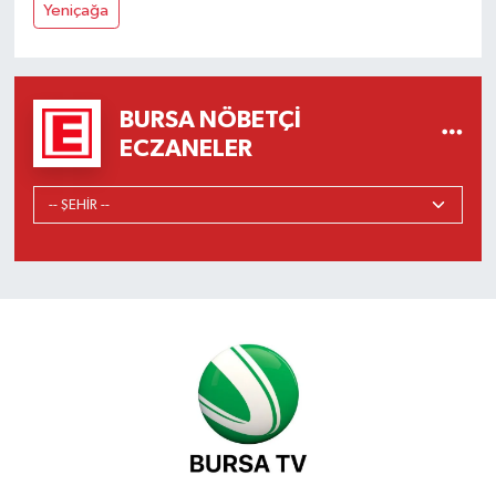
Yeniçağa
BURSA NÖBETÇI
ECZANELER