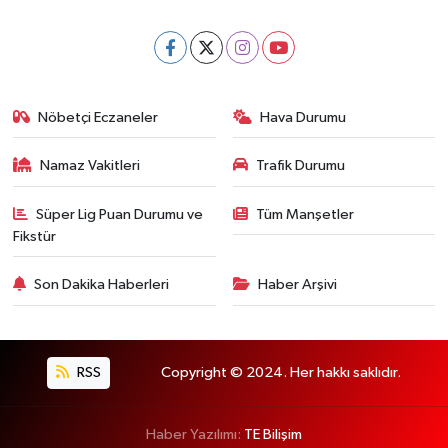
Nöbetçi Eczaneler
Hava Durumu
Namaz Vakitleri
Trafik Durumu
Süper Lig Puan Durumu ve
Tüm Manşetler
Fikstür
Son Dakika Haberleri
Haber Arşivi
RSS
Copyright © 2024. Her hakkı saklıdır.
Haber Yazılımı:
TE Bilişim