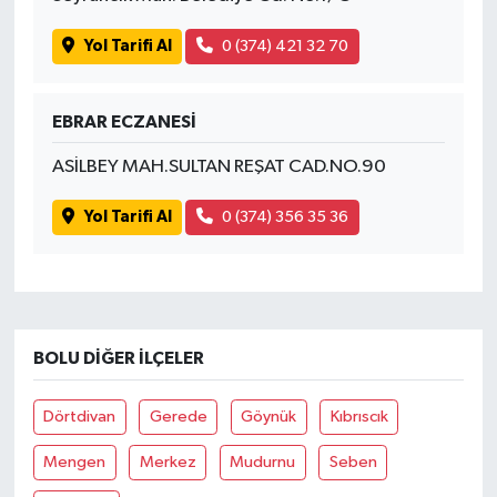
Yol Tarifi Al
0 (374) 421 32 70
EBRAR ECZANESİ
ASİLBEY MAH.SULTAN REŞAT CAD.NO.90
Yol Tarifi Al
0 (374) 356 35 36
BOLU DIĞER İLÇELER
Dörtdivan
Gerede
Göynük
Kıbrıscık
Mengen
Merkez
Mudurnu
Seben