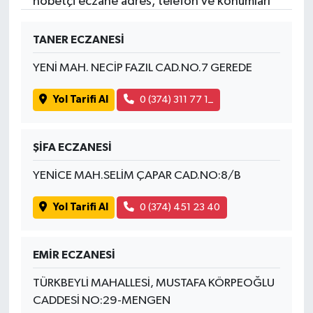
nöbetçi eczane adres, telefon ve konumları
TANER ECZANESİ
YENİ MAH. NECİP FAZIL CAD.NO.7 GEREDE
Yol Tarifi Al
0 (374) 311 77 1_
ŞİFA ECZANESİ
YENİCE MAH.SELİM ÇAPAR CAD.NO:8/B
Yol Tarifi Al
0 (374) 451 23 40
EMİR ECZANESİ
TÜRKBEYLİ MAHALLESİ, MUSTAFA KÖRPEOĞLU
CADDESİ NO:29-MENGEN