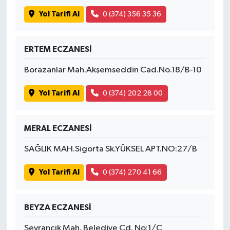
Yol Tarifi Al
0 (374) 356 35 36
ERTEM ECZANESİ
Borazanlar Mah.Akşemseddin Cad.No.18/B-10
Yol Tarifi Al
0 (374) 202 28 00
MERAL ECZANESİ
SAĞLIK MAH.Sigorta Sk.YÜKSEL APT.NO:27/B
Yol Tarifi Al
0 (374) 270 41 66
BEYZA ECZANESİ
Seyrancık Mah. Belediye Cd. No:1/C