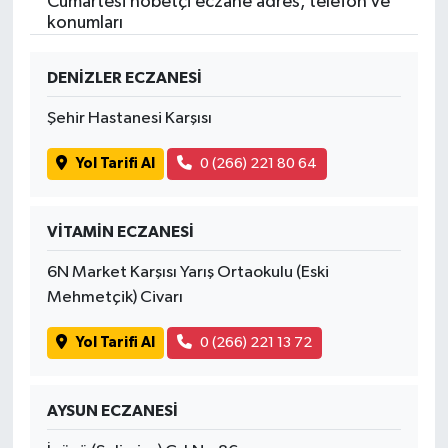
Cumartesi nöbetçi eczane adres, telefon ve
konumları
DENİZLER ECZANESİ
Şehir Hastanesi Karşısı
Yol Tarifi Al
0 (266) 221 80 64
VİTAMİN ECZANESİ
6N Market Karşısı Yarış Ortaokulu (Eski
Mehmetçik) Civarı
Yol Tarifi Al
0 (266) 221 13 72
AYSUN ECZANESİ