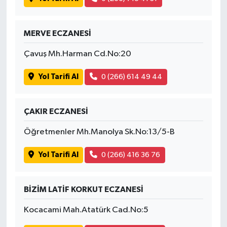
MERVE ECZANESİ
Çavuş Mh.Harman Cd.No:20
Yol Tarifi Al
0 (266) 614 49 44
ÇAKIR ECZANESİ
Öğretmenler Mh.Manolya Sk.No:13/5-B
Yol Tarifi Al
0 (266) 416 36 76
BİZİM LATİF KORKUT ECZANESİ
Kocacami Mah.Atatürk Cad.No:5