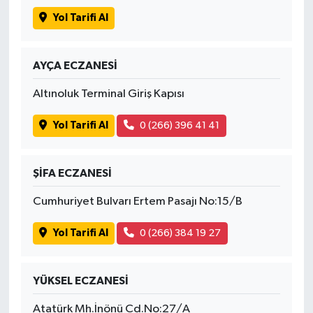
Yol Tarifi Al
AYÇA ECZANESİ
Altınoluk Terminal Giriş Kapısı
Yol Tarifi Al
0 (266) 396 41 41
ŞİFA ECZANESİ
Cumhuriyet Bulvarı Ertem Pasajı No:15/B
Yol Tarifi Al
0 (266) 384 19 27
YÜKSEL ECZANESİ
Atatürk Mh.İnönü Cd.No:27/A