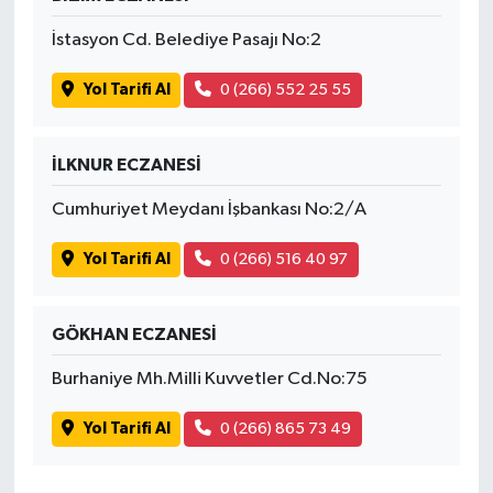
İstasyon Cd. Belediye Pasajı No:2
Yol Tarifi Al
0 (266) 552 25 55
İLKNUR ECZANESİ
Cumhuriyet Meydanı İşbankası No:2/A
Yol Tarifi Al
0 (266) 516 40 97
GÖKHAN ECZANESİ
Burhaniye Mh.Milli Kuvvetler Cd.No:75
Yol Tarifi Al
0 (266) 865 73 49