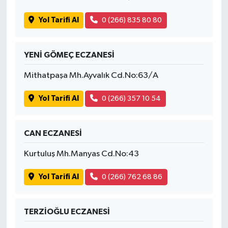
Yol Tarifi Al
0 (266) 835 80 80
YENİ GÖMEÇ ECZANESİ
Mithatpaşa Mh.Ayvalık Cd.No:63/A
Yol Tarifi Al
0 (266) 357 10 54
CAN ECZANESİ
Kurtuluş Mh.Manyas Cd.No:43
Yol Tarifi Al
0 (266) 762 68 86
TERZİOĞLU ECZANESİ