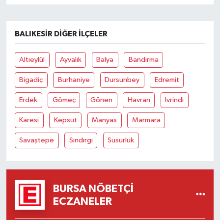
BALIKESIR DIĞER İLÇELER
Altıeylül
Ayvalık
Balya
Bandırma
Bigadiç
Burhaniye
Dursunbey
Edremit
Erdek
Gömeç
Gönen
Havran
İvrindi
Karesi
Kepsut
Manyas
Marmara
Savaştepe
Sındırgı
Susurluk
BURSA NÖBETÇI
ECZANELER