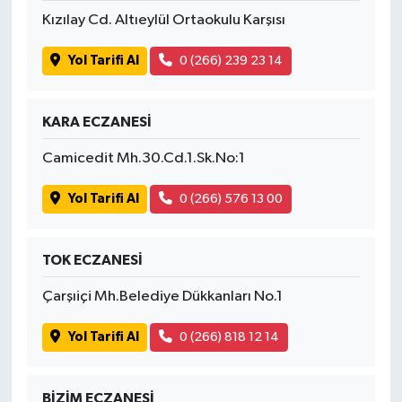
Kızılay Cd. Altıeylül Ortaokulu Karşısı
Yol Tarifi Al
0 (266) 239 23 14
KARA ECZANESİ
Camicedit Mh.30.Cd.1.Sk.No:1
Yol Tarifi Al
0 (266) 576 13 00
TOK ECZANESİ
Çarşıiçi Mh.Belediye Dükkanları No.1
Yol Tarifi Al
0 (266) 818 12 14
BİZİM ECZANESİ