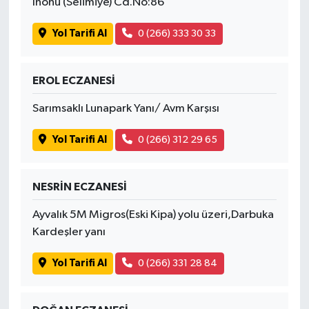
İnönü (Selimiye) Cd.No:86
Yol Tarifi Al
0 (266) 333 30 33
EROL ECZANESİ
Sarımsaklı Lunapark Yanı/ Avm Karşısı
Yol Tarifi Al
0 (266) 312 29 65
NESRİN ECZANESİ
Ayvalık 5M Migros(Eski Kipa) yolu üzeri,Darbuka
Kardeşler yanı
Yol Tarifi Al
0 (266) 331 28 84