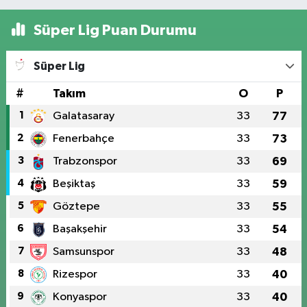
Süper Lig Puan Durumu
Süper Lig
#
Takım
O
P
1
Galatasaray
33
77
2
Fenerbahçe
33
73
3
Trabzonspor
33
69
4
Beşiktaş
33
59
5
Göztepe
33
55
6
Başakşehir
33
54
7
Samsunspor
33
48
8
Rizespor
33
40
9
Konyaspor
33
40