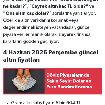
ne kadar?
", "
Çeyrek altın kaç TL oldu?"
ve
"Ons altın kaç dolar?
" sorularına yanıt arıyor.
Özellikle altın varlıklarını korumak veya
değerlendirmek isteyen vatandaşlar, güncel
piyasa verilerini anlık olarak izleyerek finansal
kararlarını gözden geçiriyor.
4 Haziran 2026 Perşembe güncel
altın fiyatları
Döviz Piyasalarında
Sakin Seyir: Dolar ve
Euro Bandını Korumaya
Devam Ediyor
Gram altın satış fiyatı: 6 bin 604 TL