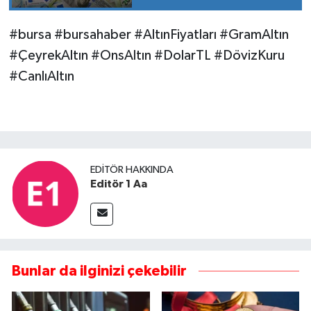
#bursa #bursahaber #AltınFiyatları #GramAltın
#ÇeyrekAltın #OnsAltın #DolarTL #DövizKuru
#CanlıAltın
EDITÖR HAKKINDA
Editör 1 Aa
Bunlar da ilginizi çekebilir