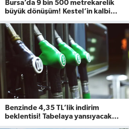
Bursa’da 9 bin 500 metrekarelik
büyük dönüşüm! Kestel’in kalbi
Aile Parkı yenileniyor
Benzinde 4,35 TL’lik indirim
beklentisi! Tabelaya yansıyacak
mı?