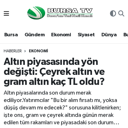
Asayiş
Nöbetçi Eczaneler
Bursa
Gündem
Ekonomi
Siyaset
Dünya
B
Bursa
Hava Durumu
Dünya
Namaz Vakitleri
HABERLER
EKONOMI
Altın piyasasında yön
Eğitim
Trafik Durumu
değişti: Çeyrek altın ve
gram altın kaç TL oldu?
Ekonomi
Süper Lig Puan Durumu ve Fikstür
Altın piyasalarında son durum merak
Genel
Tüm Manşetler
ediliyor.Yatırımcılar "Bu bir alım fırsatı mı, yoksa
düşüş devam mı edecek?" sorusuna kilitlenirken;
Gündem
Son Dakika Haberleri
işte ons, gram ve çeyrek altında günün merak
edilen tüm rakamları ve piyasadaki son durum...
Magazin
Haber Arşivi