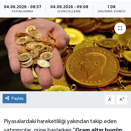
04.06.2026 - 08:57
04.06.2026 - 09:08
1 DK
Sağlık
YAYINLANMA
GÜNCELLEME
OKUNMA SÜRESI
Siyaset
Spor
Teknoloji
Türkiye
Paylaş
-
+
A
A
Piyasalardaki hareketliliği yakından takip eden
yatırımcılar, güne başlarken "
Gram altın bugün