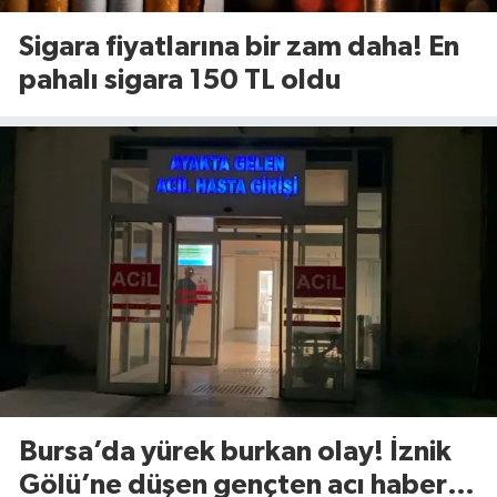
Sigara fiyatlarına bir zam daha! En
pahalı sigara 150 TL oldu
Bursa’da yürek burkan olay! İznik
Gölü’ne düşen gençten acı haber